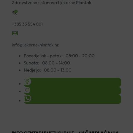
KREMA
Zdravstvena ustanova Ljekarne Plantak
50ML
količina
+385 33 554 001
info@ljekarne-plantak.hr
Ponedjeljak - petak:
08:00 – 20:00
Subota:
08:00 – 14:00
Nedjelja:
08:00 – 13:00
INFO CENTAR
UVJETI KUPNJE
NAČINI PLAĆANJA