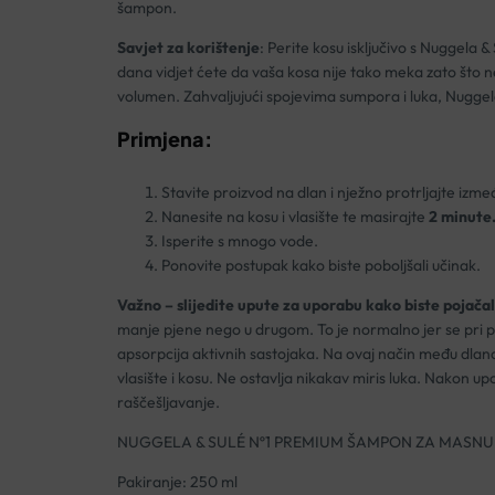
šampon.
Savjet za korištenje
: Perite kosu isključivo s Nuggel
dana vidjet ćete da vaša kosa nije tako meka zato što ne
volumen. Zahvaljujući spojevima sumpora i luka, Nuggel
Primjena:
Stavite proizvod na dlan i nježno protrljajte izm
Nanesite na kosu i vlasište te masirajte
2 minute
Isperite s mnogo vode.
Ponovite postupak kako biste poboljšali učinak.
Važno – slijedite upute za uporabu kako biste pojačal
manje pjene nego u drugom. To je normalno jer se pri p
apsorpcija aktivnih sastojaka. Na ovaj način među dlan
vlasište i kosu. Ne ostavlja nikakav miris luka. Nakon
raščešljavanje.
NUGGELA & SULÉ Nº1 PREMIUM ŠAMPON ZA MASNU
Pakiranje: 250 ml