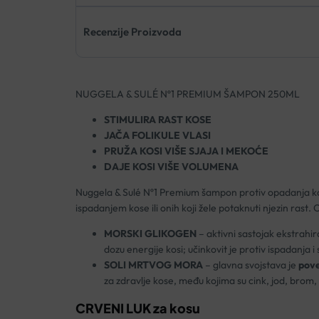
Recenzije Proizvoda
NUGGELA & SULÉ Nº1 PREMIUM ŠAMPON 250ML
STIMULIRA RAST KOSE
JAČA FOLIKULE VLASI
PRUŽA KOSI VIŠE SJAJA I MEKOĆE
DAJE KOSI VIŠE VOLUMENA
Nuggela & Sulé Nº1 Premium šampon protiv opadanja k
ispadanjem kose ili onih koji žele potaknuti njezin ras
MORSKI GLIKOGEN
– aktivni sastojak ekstrahi
dozu energije kosi; učinkovit je protiv ispadanja i
SOLI MRTVOG MORA
– glavna svojstava je
pove
za zdravlje kose, među kojima su cink, jod, brom, ka
CRVENI LUK za kosu