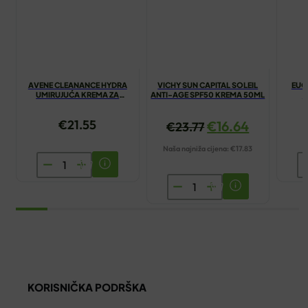
AVENE CLEANANCE HYDRA
VICHY SUN CAPITAL SOLEIL
EUC
UMIRUJUĆA KREMA ZA
ANTI-AGE SPF50 KREMA 50ML
A
ČIŠĆENJE 200ML
€
21.55
€
16.64
€
23.77
Naša najniža cijena:
€
17.83
AVENE
E
CLEANANCE
A
VICHY
HYDRA
A
SUN
UMIRUJUĆA
K
CAPITAL
KREMA
4
SOLEIL
ZA
ko
ANTI-
ČIŠĆENJE
AGE
200ML
KORISNIČKA PODRŠKA
SPF50
količina