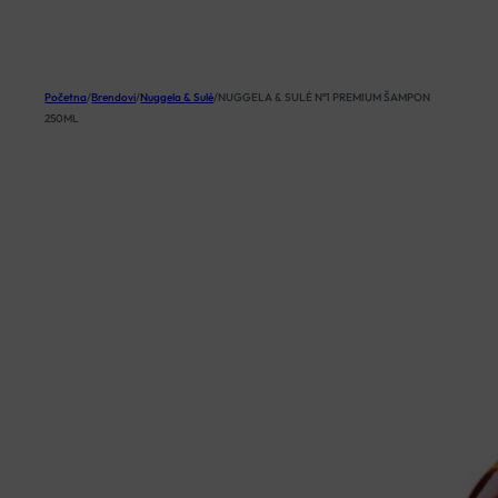
KOŠARICA
Početna
/
Brendovi
/
Nuggela & Sulé
/
NUGGELA & SULÉ Nº1 PREMIUM ŠAMPON
250ML