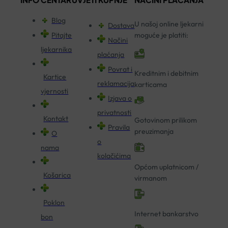
Blog
U našoj online ljekarni
Dostava
Pitajte
moguće je platiti:
Načini
ljekarnika
plaćanja
Povrat i
Kreditnim i debitnim
Kartice
reklamacija
karticama
vjernosti
Izjava o
privatnosti
Kontakt
Gotovinom prilikom
Pravila
preuzimanja
O
o
nama
kolačićima
Općom uplatnicom /
Košarica
virmanom
Poklon
Internet bankarstvo
bon