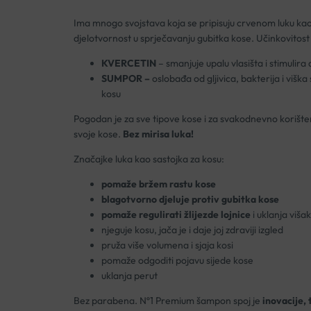
Ima mnogo svojstava koja se pripisuju crvenom luku kao 
djelotvornost u sprječavanju gubitka kose. Učinkovitost 
KVERCETIN
– smanjuje upalu vlasišta i stimulira
SUMPOR –
oslobađa od gljivica, bakterija i višk
kosu
Pogodan je za sve tipove kose i za svakodnevno korišten
svoje kose.
Bez mirisa luka!
Značajke luka kao sastojka za kosu:
pomaže bržem rastu kose
blagotvorno djeluje protiv gubitka kose
pomaže regulirati žlijezde lojnice
i uklanja viša
njeguje kosu, jača je i daje joj zdraviji izgled
pruža više volumena i sjaja kosi
pomaže odgoditi pojavu sijede kose
uklanja perut
Bez parabena. Nº1 Premium šampon spoj je
inovacije, 