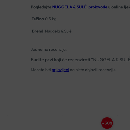
Pogledajte
NUGGELA & SULÉ proizvode
u online lje
Težina
0.5 kg
Brend
Nuggela & Sulé
Još nema recenzija.
Budite prvi koji će recenzirati “NUGGELA & 
Morate biti
prijavljeni
da biste objavili recenziju.
- 30%