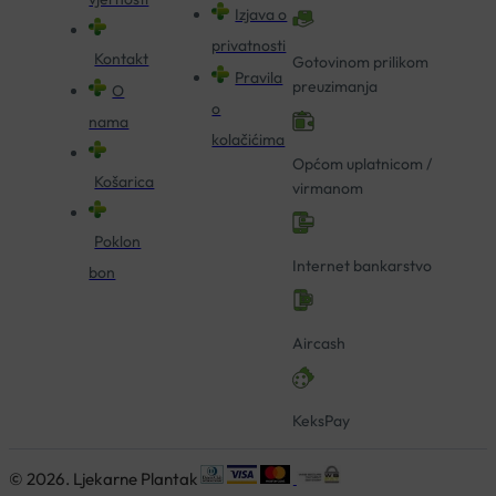
Izjava o
privatnosti
Kontakt
Gotovinom prilikom
Pravila
preuzimanja
O
o
nama
kolačićima
Općom uplatnicom /
Košarica
virmanom
Poklon
Internet bankarstvo
bon
Aircash
KeksPay
© 2026. Ljekarne Plantak