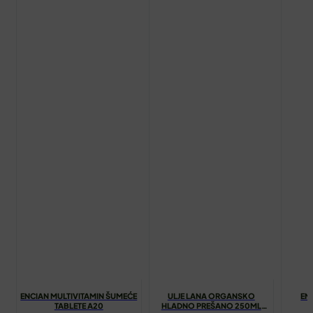
ENCIAN MULTIVITAMIN ŠUMEĆE
ULJE LANA ORGANSKO
EN
TABLETE A20
HLADNO PREŠANO 250ML