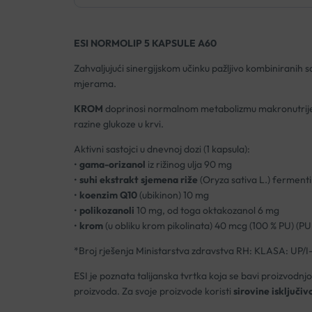
ESI NORMOLIP 5 KAPSULE A60
Zahvaljujući sinergijskom učinku pažljivo kombiniranih s
mjerama.
KROM
doprinosi normalnom metabolizmu makronutrijenat
razine glukoze u krvi.
Aktivni sastojci u dnevnoj dozi (1 kapsula):
•
gama-orizanol
iz rižinog ulja 90 mg
•
suhi ekstrakt sjemena riže
(Oryza sativa L.) ferment
•
koenzim Q10
(ubikinon) 10 mg
•
polikozanoli
10 mg, od toga oktakozanol 6 mg
•
krom
(u obliku krom pikolinata) 40 mcg (100 % PU) (PU
*Broj rješenja Ministarstva zdravstva RH: KLASA: UP/
ESI je poznata talijanska tvrtka koja se bavi proizvod
proizvoda. Za svoje proizvode koristi
sirovine isključiv