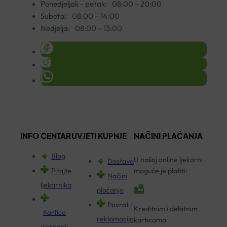
Ponedjeljak - petak:
08:00 – 20:00
Subota:
08:00 – 14:00
Nedjelja:
08:00 – 13:00
INFO CENTAR
UVJETI KUPNJE
NAČINI PLAĆANJA
Blog
U našoj online ljekarni
Dostava
Pitajte
moguće je platiti:
Načini
ljekarnika
plaćanja
Povrat i
Kreditnim i debitnim
Kartice
reklamacija
karticama
vjernosti