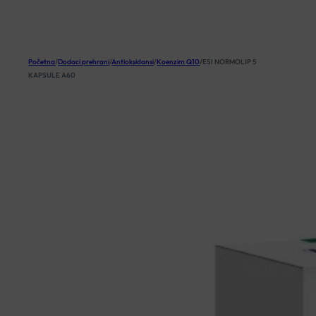
KOŠARICA
Početna
/
Dodaci prehrani
/
Antioksidansi
/
Koenzim Q10
/
ESI NORMOLIP 5
KAPSULE A60