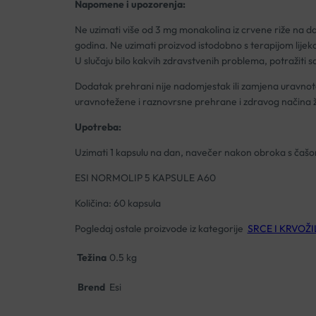
Napomene i upozorenja:
Ne uzimati više od 3 mg monakolina iz crvene riže na d
godina. Ne uzimati proizvod istodobno s terapijom lijeko
U slučaju bilo kakvih zdravstvenih problema, potražiti s
Dodatak prehrani nije nadomjestak ili zamjena uravnot
uravnotežene i raznovrsne prehrane i zdravog načina ž
Upotreba:
Uzimati 1 kapsulu na dan, navečer nakon obroka s čaš
ESI NORMOLIP 5 KAPSULE A60
Količina: 60 kapsula
Pogledaj ostale proizvode iz kategorije
SRCE I KRVOŽI
Težina
0.5 kg
Brend
Esi