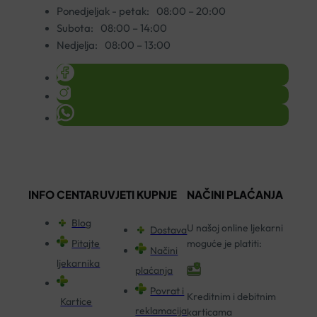
Ponedjeljak - petak:
08:00 – 20:00
Subota:
08:00 – 14:00
Nedjelja:
08:00 – 13:00
INFO CENTAR
UVJETI KUPNJE
NAČINI PLAĆANJA
Blog
U našoj online ljekarni
Dostava
Pitajte
moguće je platiti:
Načini
ljekarnika
plaćanja
Povrat i
Kreditnim i debitnim
Kartice
reklamacija
karticama