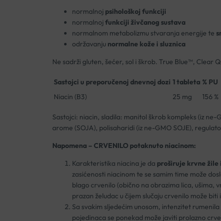
normalnoj
psihološkoj funkciji
normalnoj
funkciji živčanog sustava
normalnom metabolizmu stvaranja energije te
s
održavanju
normalne kože i sluznica
Ne sadrži gluten, šećer, sol i škrob. True Blue™, Clear 
Sastojci u preporučenoj dnevnoj dozi
1 tableta
% PU
Niacin (B3)
25 mg
156 %
Sastojci: niacin, sladila: manitol škrob kompleks (iz ne
arome (SOJA), polisaharidi (iz ne-GMO SOJE), regulator k
Napomena – CRVENILO potaknuto niacinom:
Karakteristika niacina je da
proširuje krvne žile 
zasićenosti niacinom te se samim time može doslov
blago crvenilo (obično na obrazima lica, ušima, vr
prazan želudac u čijem slučaju crvenilo može biti in
Sa svakim sljedećim unosom, intenzitet rumenila se
pojedinaca se ponekad može javiti prolazno crvenil