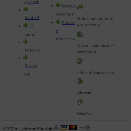
vjernosti
Izjava o
privatnosti
Kontakt
Gotovinom prilikom
Pravila
preuzimanja
O
o
nama
kolačićima
Općom uplatnicom /
Košarica
virmanom
Poklon
Internet bankarstvo
bon
Aircash
KeksPay
© 2026. Ljekarne Plantak