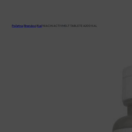
KOŠARICA
Početna
/
Brendovi
/
Kal
/
NIACIN ACTIVMELT TABLETE A200 KAL