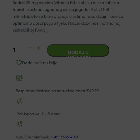
Sadrži 25 mg niacina (vitamin B3) u obliku mikro tableta
topivih u ustima, ugodnog okusa jagode. ActivMelt™
mikrotablete se brzo otapaju u ustima te su dizajnirane za
optimalnu apsorpciju u tijelu. Niacin doprinosi normalnoj
psihološkoj funkciji.
NIACIN
DODAJ U
ACTIVMELT
KOŠARICU
Dodaj na listu želja
TABLETE
A200
KAL
količina
Besplatna dostava za narudžbe iznad €49,99
Rok isporuke: 2 – 5 dana
Naručite telefonski
+385 3355 4001