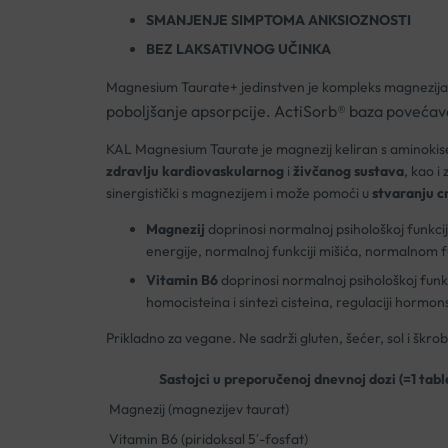
SMANJENJE SIMPTOMA ANKSIOZNOSTI
BEZ LAKSATIVNOG UČINKA
Magnesium Taurate+ jedinstven je kompleks magnezija,
poboljšanje apsorpcije. ActiSorb® baza povećava
KAL Magnesium Taurate je magnezij keliran s aminokise
zdravlju kardiovaskularnog
i
živčanog sustava
, kao i
sinergistički s magnezijem i može pomoći u
stvaranju c
Magnezij
doprinosi normalnoj psihološkoj funkcij
energije, normalnoj funkciji mišića, normalnom fu
Vitamin B6
doprinosi normalnoj psihološkoj funk
homocisteina i sintezi cisteina, regulaciji hormo
Prikladno za vegane. Ne sadrži gluten, šećer, sol i škro
Sastojci u preporučenoj dnevnoj dozi (=1 tabl
Magnezij (magnezijev taurat)
Vitamin B6 (piridoksal 5′-fosfat)