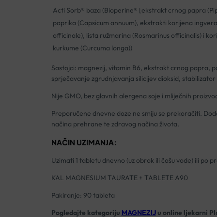
Acti Sorb® baza (Bioperine® [ekstrakt crnog papra (Pi
paprika (Capsicum annuum), ekstrakti korijena ingvera
officinale), lista ružmarina (Rosmarinus officinalis) i kor
kurkume (Curcuma longa))
Sastojci: magnezij, vitamin B6, ekstrakt crnog papra, pa
sprječavanje zgrudnjavanja silicijev dioksid, stabilizator
Nije GMO, bez glavnih alergena soje i mliječnih proizvoda 
Preporučene dnevne doze ne smiju se prekoračiti. Doda
načina prehrane te zdravog načina života.
NAČIN UZIMANJA:
Uzimati 1 tabletu dnevno (uz obrok ili čašu vode) ili po 
KAL MAGNESIUM TAURATE + TABLETE A90
Pakiranje: 90 tableta
Pogledajte kategoriju
MAGNEZIJ
u online ljekarni P