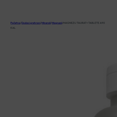
KOŠARICA
Početna
/
Dodaci prehrani
/
Minerali
/
Magnezij
/
MAGNEZIJ TAURAT+ TABLETE A90
KAL