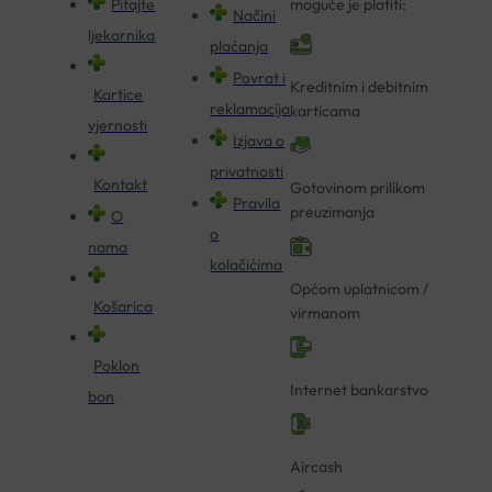
Pitajte
moguće je platiti:
Načini
ljekarnika
plaćanja
Povrat i
Kreditnim i debitnim
Kartice
reklamacija
karticama
vjernosti
Izjava o
privatnosti
Kontakt
Gotovinom prilikom
Pravila
preuzimanja
O
o
nama
kolačićima
Općom uplatnicom /
Košarica
virmanom
Poklon
Internet bankarstvo
bon
Aircash