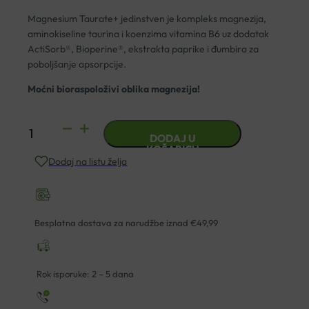
Magnesium Taurate+ jedinstven je kompleks magnezija,
aminokiseline taurina i koenzima vitamina B6 uz dodatak
ActiSorb®, Bioperine®, ekstrakta paprike i đumbira za
poboljšanje apsorpcije.
Moćni bioraspoloživi oblika magnezija!
MAGNEZIJ
DODAJ U
TAURAT+
KOŠARICU
Dodaj na listu želja
TABLETE
A90
KAL
količina
Besplatna dostava za narudžbe iznad €49,99
Rok isporuke: 2 – 5 dana