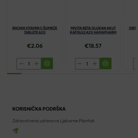
ENCIAN VITAMIN C ŠUMEĆE
MIVITA BETA GLUKAN AKUT
DIET
TABLETE A20
KAPSULE A20 HAMAPHARM
€
2.06
€
18.57
ENCIAN
MIVITA
D
VITAMIN
BETA
M
C
GLUKAN
P
ŠUMEĆE
AKUT
K
TABLETE
KAPSULE
A
A20
A20
ko
KORISNIČKA PODRŠKA
količina
HAMAPHARM
količina
Zdravstvena ustanova Ljekarne Plantak