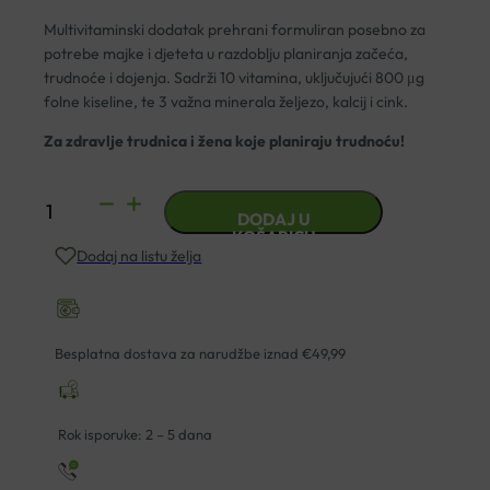
Multivitaminski dodatak prehrani formuliran posebno za
potrebe majke i djeteta u razdoblju planiranja začeća,
trudnoće i dojenja. Sadrži 10 vitamina, uključujući 800 μg
folne kiseline, te 3 važna minerala željezo, kalcij i cink.
Za zdravlje trudnica i žena koje planiraju trudnoću!
NATURAL
DODAJ U
WEALTH
KOŠARICU
Dodaj na listu želja
PRENATAL
TABLETE
A100
količina
Besplatna dostava za narudžbe iznad €49,99
Rok isporuke: 2 – 5 dana