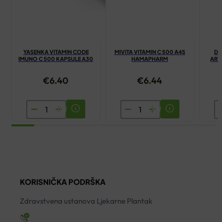
YASENKA VITAMIN CODE
MIVITA VITAMIN C 500 A45
DI
IMUNO C 500 KAPSULE A30
HAMAPHARM
ART
€
6.40
€
6.44
YASENKA
MIVITA
D
VITAMIN
VITAMIN
S
CODE
C
A
IMUNO
500
K
C
A45
A
500
HAMAPHARM
ko
KORISNIČKA PODRŠKA
KAPSULE
količina
A30
Zdravstvena ustanova Ljekarne Plantak
količina