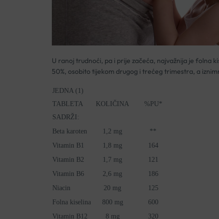
U ranoj trudnoći, pa i prije začeća, najvažnija je folna
50%, osobito tijekom drugog i trećeg trimestra, a iznimno
JEDNA (1)
TABLETA
KOLIČINA
%PU*
SADRŽI:
Beta karoten
1,2 mg
**
Vitamin B1
1,8 mg
164
Vitamin B2
1,7 mg
121
Vitamin B6
2,6 mg
186
Niacin
20 mg
125
Folna kiselina
800 mg
600
Vitamin B12
8 mg
320