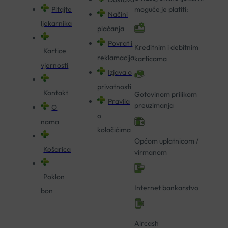
Pitajte
moguće je platiti:
Načini
ljekarnika
plaćanja
Povrat i
Kreditnim i debitnim
Kartice
reklamacija
karticama
vjernosti
Izjava o
privatnosti
Kontakt
Gotovinom prilikom
Pravila
preuzimanja
O
o
nama
kolačićima
Općom uplatnicom /
Košarica
virmanom
Poklon
Internet bankarstvo
bon
Aircash