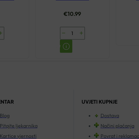
€
10.99
SS
BIOVITALIS
BIOLAKS
SIRUP
200ML
količina
ENTAR
UVJETI KUPNJE
Blog
Dostava
Pitajte ljekarnika
Načini plaćanja
Kartice vjernosti
Povrat i reklamac