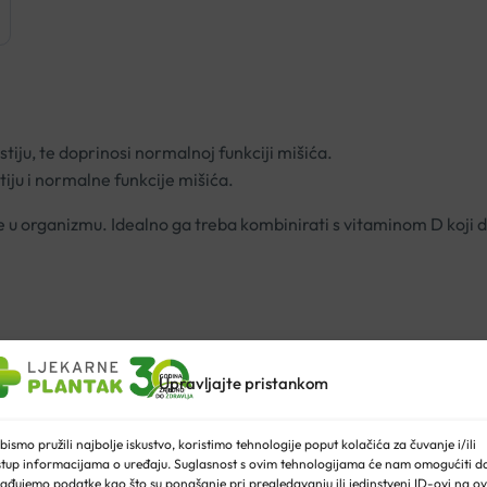
iju, te doprinosi normalnoj funkciji mišića.
iju i normalne funkcije mišića.
je u organizmu. Idealno ga treba kombinirati s vitaminom D koji do
Upravljajte pristankom
.
bismo pružili najbolje iskustvo, koristimo tehnologije poput kolačića za čuvanje i/ili
stup informacijama o uređaju. Suglasnost s ovim tehnologijama će nam omogućiti d
ađujemo podatke kao što su ponašanje pri pregledavanju ili jedinstveni ID-ovi na ov