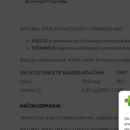
Recenzije Proizvoda
NATURAL WEALTH KALCIJ 600 + VITAMIN D A60
KALCIJ
je potreban za održavanje normalnih kost
VITAMIN D
doprinosi održavanju normalnih kost
Kalcij je važan mineral mišiće i kosti, te razinu energi
DVIJE (2) TABLETE SADRŽE:
KOLIČINA
%PU*
Kalcij
1200 mg
150
Vitamin D
6,25 µg (250 I.J.)
125
NAČIN UZIMANJA:
Jedna (1) do dvije (2) tablete dnevno, najbolje uz obrok
Da 
pri
NATURAL WEALTH KALCIJ 600 + VITAMIN D A60
obr