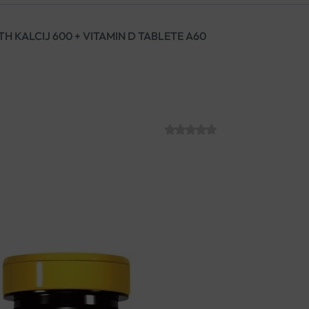
 KALCIJ 600 + VITAMIN D TABLETE A60
NATURAL WEALT
TABLETE A60
SKU:
C003189
€
14.66
dodatak prehrani za zdrave 
preporučuje se trudnicama 
odličan dodatak za sportaše