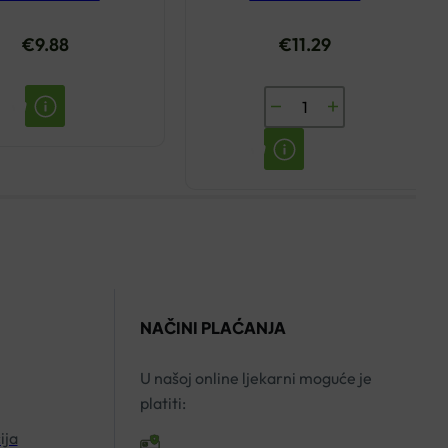
€
9.88
€
11.29
BIOVITALIS
APETIT
FORTE
200ML
količina
NAČINI PLAĆANJA
U našoj online ljekarni moguće je
platiti:
ija