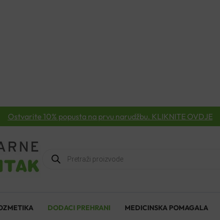
Ostvarite 10% popusta na prvu narudžbu. KLIKNITE OVDJE
Products
search
OZMETIKA
DODACI PREHRANI
MEDICINSKA POMAGALA