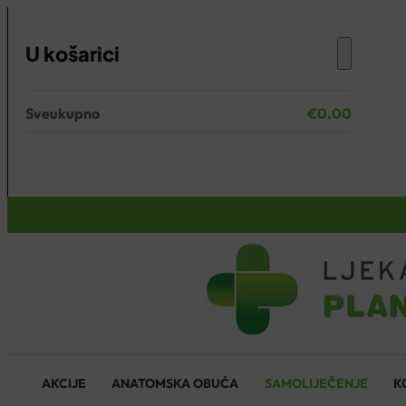
U košarici
Sveukupno
€
0.00
Nema proizvoda u košarici.
KOŠARICA
AKCIJE
ANATOMSKA OBUĆA
SAMOLIJEČENJE
K