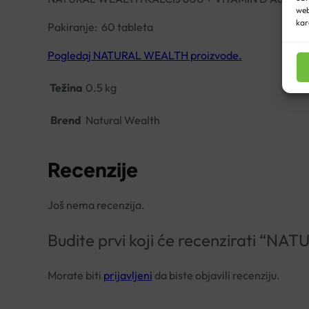
web
kar
Pakiranje: 60 tableta
Pogledaj NATURAL WEALTH proizvode.
Težina
0.5 kg
Brend
Natural Wealth
Recenzije
Još nema recenzija.
Budite prvi koji će recenzirati 
Morate biti
prijavljeni
da biste objavili recenziju.