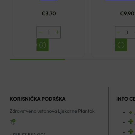
€
3.70
€
9.90
ENCIAN
DR.THEI
JABUČNI
IMMUNO
OCAT
THEISS
700ML
KAPI
količina
50ML
količina
KORISNIČKA PODRŠKA
INFO C
Zdravstvena ustanova Ljekarne Plantak
+385 33 554 001