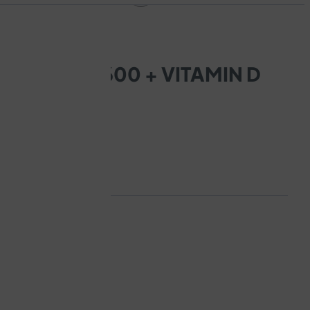
H KALCIJ 600 + VITAMIN D
kosti i mišiće
i dojiljama
 i starije osobe