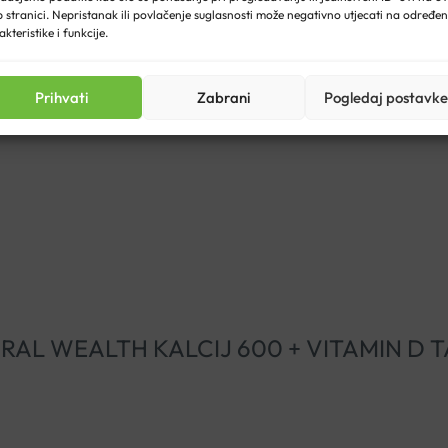
 stranici. Nepristanak ili povlačenje suglasnosti može negativno utjecati na određe
akteristike i funkcije.
Prihvati
Zabrani
Pogledaj postavke
“NATURAL WEALTH KALCIJ 600 + VITAMIN D