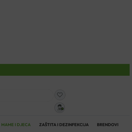
0
MAME I DJECA
ZAŠTITA I DEZINFEKCIJA
BRENDOVI
0