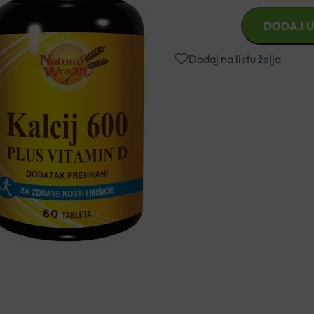
NATURAL
DODAJ U
WEALTH
KALCIJ
Dodaj na listu želja
600
+
VITAMIN
Besplatna dostava za narudžbe i
D
TABLETE
Rok isporuke: 2 – 5 dana
A60
količina
Naručite telefonski
+385 3355 400