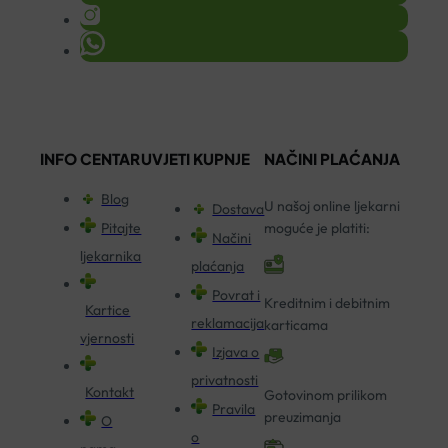
INFO CENTAR
UVJETI KUPNJE
NAČINI PLAĆANJA
Blog
U našoj online ljekarni
Dostava
Pitajte
moguće je platiti:
Načini
ljekarnika
plaćanja
Povrat i
Kreditnim i debitnim
Kartice
reklamacija
karticama
vjernosti
Izjava o
privatnosti
Kontakt
Gotovinom prilikom
Pravila
preuzimanja
O
o