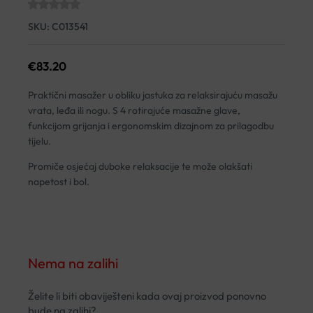
SKU:
C013541
€
83.20
Praktični masažer u obliku jastuka za relaksirajuću masažu
vrata, leđa ili nogu. S 4 rotirajuće masažne glave,
funkcijom grijanja i ergonomskim dizajnom za prilagodbu
tijelu.
Promiče osjećaj duboke relaksacije te može olakšati
napetost i bol.
Nema na zalihi