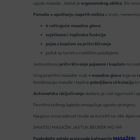
ugodu masaže. Jastuk je
ergonomskog oblika
, što omo
Pomaže u opuštanju napetih mišića
u vratu, ramenima,
4 rotirajuće masažne glave
svjetlosna i toplinska funkcija
pojas s kopčom za pričvršćivanje
jastuk se koristi u različitim položajima
Jednostavno
pričvršćivanje
pojasom i kopčom
na naslo
Ovaj praktični masažer nudi 4
masažne glave
koje se
r
Kombinacija masaže i topline
poboljšava cirkulaciju
krv
Automatsko isključivanje
dodano je radi sigurnosti i s
Površina kožnog izgleda omogućuje ugodnu primjenu.
Njegova univerzalnost (može se koristiti na više dijelov
SHIATSU MASAŽNI JASTUK BEURER MG 149
Pogledajte ostale proizvode kategorije
MASAŽERI
.