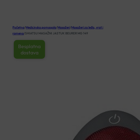
KOŠARICA
Početna
/
Medicinska pomagala
/
Masažeri
/
Masažeri za leđa, vrat i
ramena
/
SHIATSU MASAŽNI JASTUK BEURER MG 149
Besplatna
dostava