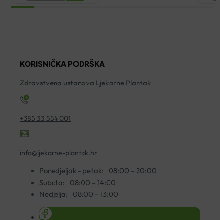
DIGITALNI
T
OMRON
O
ECO
F
TEMP
T
BASIC
S
KORISNIČKA PODRŠKA
količina
ko
Zdravstvena ustanova Ljekarne Plantak
+385 33 554 001
info@ljekarne-plantak.hr
Ponedjeljak - petak:
08:00 – 20:00
Subota:
08:00 – 14:00
Nedjelja:
08:00 – 13:00