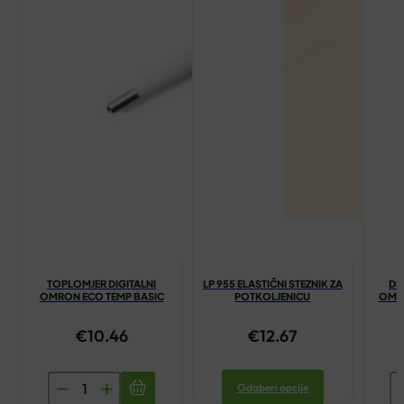
TOPLOMJER DIGITALNI
LP 955 ELASTIČNI STEZNIK ZA
DI
OMRON ECO TEMP BASIC
POTKOLJENICU
OMRO
€
10.46
€
12.67
TOPLOMJER
D
Odaberi opcije