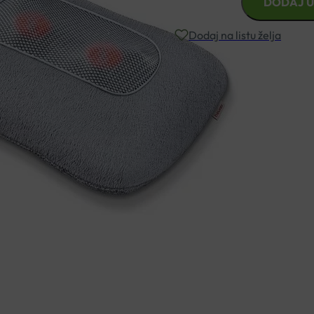
DODAJ U
MASAŽNI
JASTUČIĆ
Dodaj na listu želja
BEURER
MG
145
Besplatna dostava za narudžbe i
količina
Rok isporuke: 2 – 5 dana
Naručite telefonski
+385 3355 400