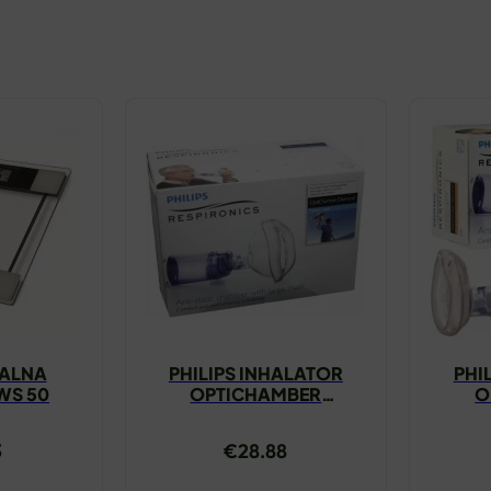
TALNA
PHILIPS INHALATOR
PHI
WS 50
OPTICHAMBER
O
DIAMOND L
3
€
28.88