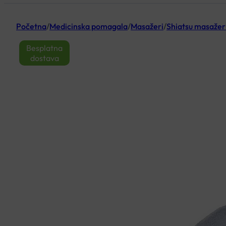
Početna
/
Medicinska pomagala
/
Masažeri
/
Shiatsu masažer
Besplatna
dostava