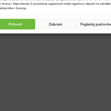
uće masažne glave koje se vrte u paru u suprotnim smjerovima. Im
 stranici. Nepristanak ili povlačenje suglasnosti može negativno utjecati na određe
akteristike i funkcije.
Prihvati
Zabrani
Pogledaj postavke