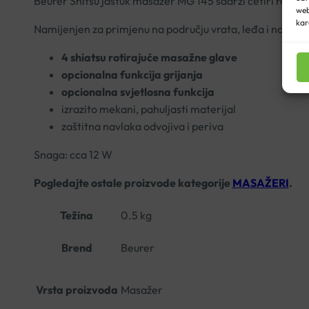
Beurer Shitsu jastuk masažer MG 145 sadrži četiri rotiraj
web
kar
Namijenjen za primjenu na području vrata, leđa i nogu.
4 shiatsu rotirajuće masažne glave
opcionalna funkcija grijanja
opcionalna svjetlosna funkcija
izrazito mekani, pahuljasti materijal
zaštitna navlaka odvojiva i periva
Snaga: cca 12 W
Pogledajte ostale proizvode kategorije
MASAŽERI
.
Težina
0.5 kg
Brend
Beurer
Vrsta proizvoda
Masažer