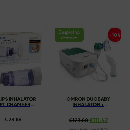
Besplatna
- 10%
dostava
LIPS INHALATOR
OMRON DUOBABY
PTICHAMBER
INHALATOR +
DIAMOND S
ASPIRATOR
€
28.88
€
111.42
€
123.80
Naša najniža cijena:
€
118.70