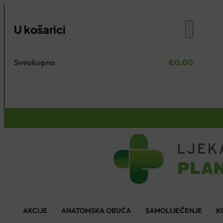
U košarici
Sveukupno
€
0.00
Nema proizvoda u košarici.
KOŠARICA
AKCIJE
ANATOMSKA OBUĆA
SAMOLIJEČENJE
K