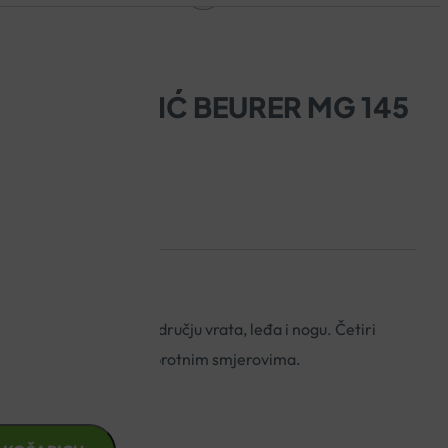
ŽNI JASTUČIĆ BEURER MG 145
jen za primjenu na području vrata, leđa i nogu. Četiri
ave se vrte u paru u suprotnim smjerovima.
nje!