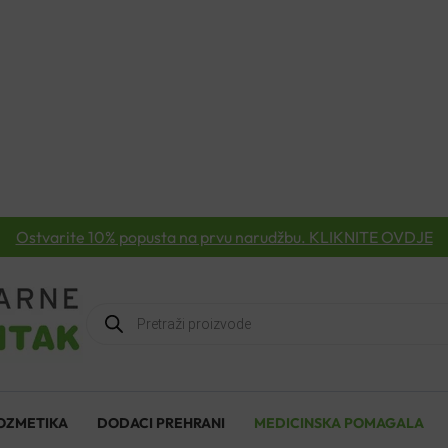
Ostvarite 10% popusta na prvu narudžbu. KLIKNITE OVDJE
Products
search
OZMETIKA
DODACI PREHRANI
MEDICINSKA POMAGALA