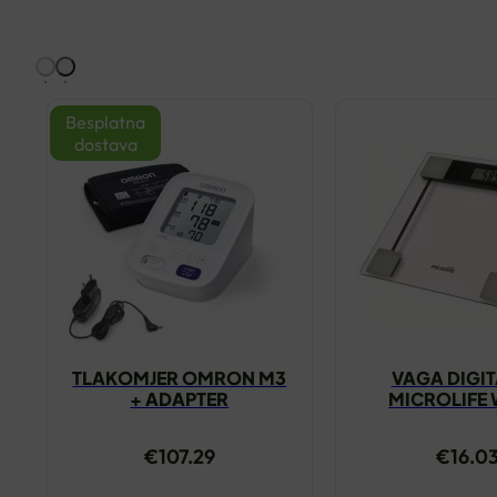
Besplatna
dostava
TLAKOMJER OMRON M3
VAGA DIGI
+ ADAPTER
MICROLIFE 
€
107.29
€
16.0