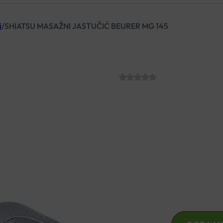
i
/
SHIATSU MASAŽNI JASTUČIĆ BEURER MG 145
SHIATSU MASA
SKU:
€
64.50
Beurer masažni jastuk namijen
rotirajuće Shiatsu masažne gl
U trenu popravite raspolože
SHIATSU