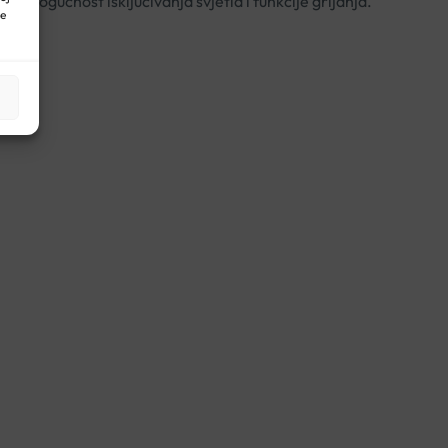
a mogućnost isključivanja svjetla i funkcije grijanja.
ne