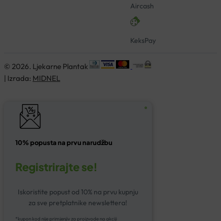
Aircash
KeksPay
© 2026. Ljekarne Plantak
| Izrada:
MIDNEL
10% popusta na prvu narudžbu
Registrirajte se!
Iskoristite popust od 10% na prvu kupnju
za sve pretplatnike newslettera!
*kupon kod nije primjenjiv za proizvode na akciji