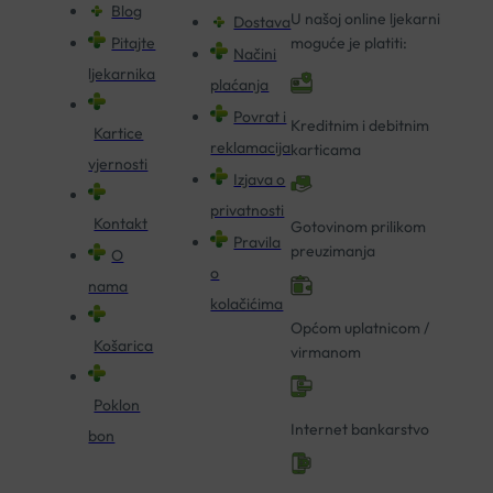
Blog
U našoj online ljekarni
Dostava
Pitajte
moguće je platiti:
Načini
ljekarnika
plaćanja
Povrat i
Kreditnim i debitnim
Kartice
reklamacija
karticama
vjernosti
Izjava o
privatnosti
Kontakt
Gotovinom prilikom
Pravila
preuzimanja
O
o
nama
kolačićima
Općom uplatnicom /
Košarica
virmanom
Poklon
Internet bankarstvo
bon