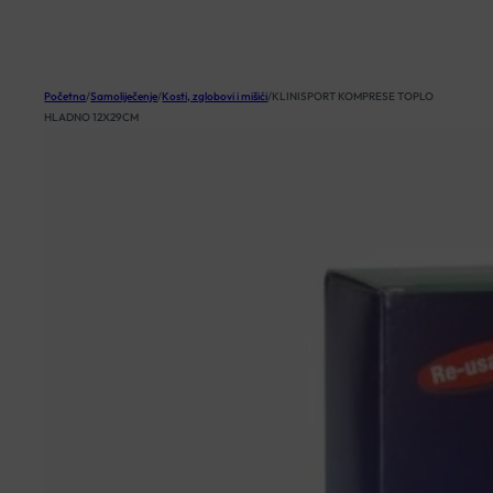
KOŠARICA
Početna
/
Samoliječenje
/
Kosti, zglobovi i mišići
/
KLINISPORT KOMPRESE TOPLO
HLADNO 12X29CM