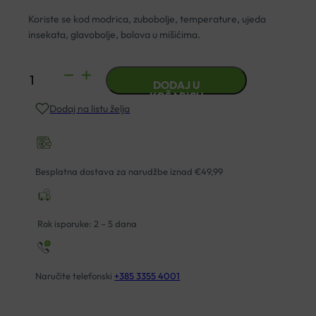
Koriste se kod modrica, zubobolje, temperature, ujeda
insekata, glavobolje, bolova u mišićima.
KLINISPORT
DODAJ U
KOMPRESE
KOŠARICU
Dodaj na listu želja
TOPLO
HLADNO
12X29CM
količina
Besplatna dostava za narudžbe iznad €49,99
Rok isporuke: 2 – 5 dana
Naručite telefonski
+385 3355 4001