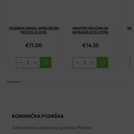
YASENKA LENISAL SPREJ ZELENI
ANAFTIN TEKUĆINA ZA
PAS
PROPOLIS 30ML
ISPIRANJE USTA 120ML
€
11.00
€
14.35
YASENKA
ANAFTIN
P
LENISAL
TEKUĆINA
Z
SPREJ
ZA
Z
ZELENI
ISPIRANJE
L
PROPOLIS
USTA
W
30ML
120ML
7
količina
količina
ko
KORISNIČKA PODRŠKA
Zdravstvena ustanova Ljekarne Plantak