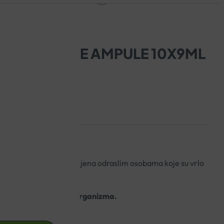
ROYAL FORTE AMPULE 10X9ML
u ampulama je namijenjena odraslim osobama koje su vrlo
država opće zdravlje organizma.