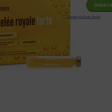
MEDEX
DODAJ U
GELEE
ROYAL
Dodaj na listu želja
FORTE
AMPULE
10X9ML
Besplatna dostava za narudžbe i
količina
Rok isporuke: 2 – 5 dana
Naručite telefonski
+385 3355 400