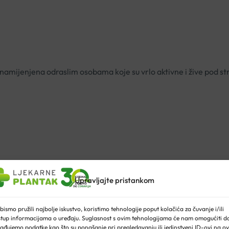
amijenjena odraslim osobama koje su vrlo aktivne i žive pod s
venu matičnu mliječ 1.500mg i vitamina C od organski uzgojene A
Upravljajte pristankom
ržaju jedinstvene nezasićene masne kiseline
10 HAD
, koja se u 
enija hrana. Kvalitetu proizvoda pruža i vitamin C, koji ima važn
bismo pružili najbolje iskustvo, koristimo tehnologije poput kolačića za čuvanje i/ili
stup informacijama o uređaju. Suglasnost s ovim tehnologijama će nam omogućiti d
ak. Osobama alergičnim na matičnu mliječ ne preporučamo upor
ađujemo podatke kao što su ponašanje pri pregledavanju ili jedinstveni ID-ovi na ov