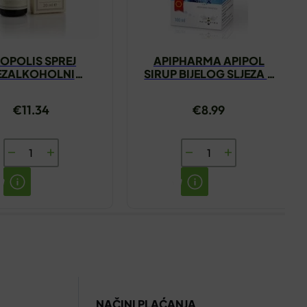
OPOLIS SPREJ
APIPHARMA APIPOL
EZALKOHOLNI
SIRUP BIJELOG SLJEZA S
PČELARSTVO
PROPOLISOM I MEDOM
DOŠEVIĆ 20ML
100ML
€
11.34
€
8.99
PROPOLIS
APIPHARMA
SPREJ
APIPOL
BEZALKOHOLNI
SIRUP
PČELARSTVO
BIJELOG
RADOŠEVIĆ
SLJEZA
20ML
S
količina
PROPOLISOM
I
NAČINI PLAĆANJA