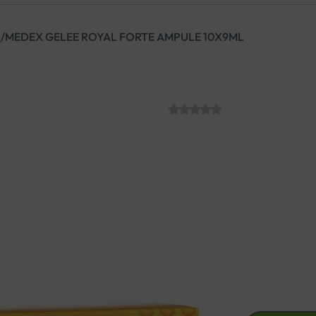
č
/
MEDEX GELEE ROYAL FORTE AMPULE 10X9ML
MEDEX GELEE 
SKU:
C012021
€
30.70
Gelee Royale matična mliječ 
aktivne i žive pod stresom.
Jača imunološki sustav i po