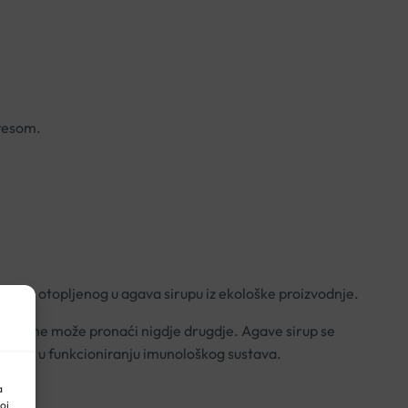
tresom.
cerole otopljenog u agava sirupu iz ekološke proizvodnje.
prirodi ne može pronaći nigdje drugdje. Agave sirup se
u ulogu u funkcioniranju imunološkog sustava.
a
abu.
oj