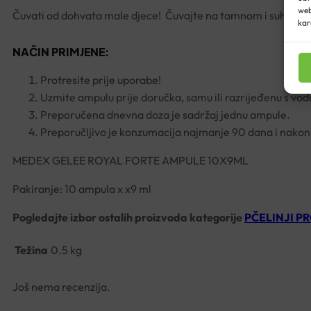
web
Čuvati od dohvata male djece! Čuvajte na tamnom i suhom mj
kar
NAČIN PRIMJENE:
Protresite prije uporabe!
Uzmite ampulu prije doručka, samu ili razrijeđenu s vo
Preporučena dnevna doza je sadržaj jednu ampule.
Preporučljivo je konzumacija najmanje 90 dana i nakon 
MEDEX GELEE ROYAL FORTE AMPULE 10X9ML
Pakiranje: 10 ampula x x9 ml
Pogledajte izbor ostalih proizvoda kategorije
PČELINJI P
Težina
0.5 kg
Još nema recenzija.