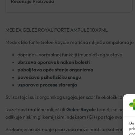
Recenzije Proizvoda
MEDEX GELEE ROYAL FORTE AMPULE 10X9ML
Medex Bio forte Gelee Royale matična mliječ u ampulama je n
doprinosi normalnoj funkciji imunološkog sustava
ubrzava oporavak nakon bolesti
poboljšava opće stanje organizma
povećava psihofizičku snagu
usporava procese starenja
Svi sastojci su iz organskog uzgoja, jer sadrže ekološki dobi
Izuzetnost matične mliječi ili
Gelee Royale
temelji se na sad
odlikuje niskim glikemijskim indeksom (GI) i postaje sve cjenj
Da 
pri
Prekomjerno uzimanje proizvoda može imati laksativni učin
obr