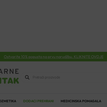
Ostvarite 10% popusta na prvu narudžbu. KLIKNITE OVDJE
Products
search
OZMETIKA
DODACI PREHRANI
MEDICINSKA POMAGALA