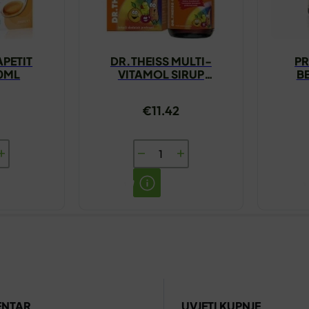
APETIT
DR.THEISS MULTI-
PR
0ML
VITAMOL SIRUP
B
FORMULA L 200ML
RA
€
11.42
IS
DR.THEISS
MULTI-
VITAMOL
SIRUP
FORMULA
L
200ML
količina
ENTAR
UVJETI KUPNJE