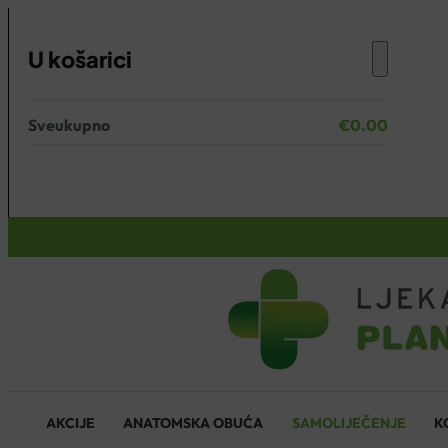
U košarici
Sveukupno
€
0.00
Nema proizvoda u košarici.
KOŠARICA
AKCIJE
ANATOMSKA OBUĆA
SAMOLIJEČENJE
K