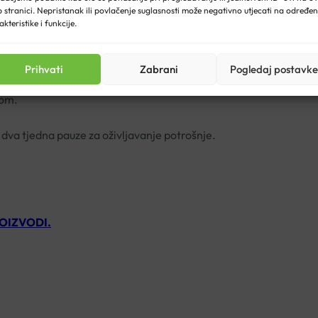
 stranici. Nepristanak ili povlačenje suglasnosti može negativno utjecati na određe
estu pri sobnoj temperaturi do 25 °C.
akteristike i funkcije.
Prihvati
Zabrani
Pogledaj postavke
dom.
dva tjedna pauze za oživljavanje potrošnje.
ROIZVODI.