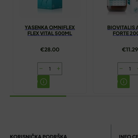
YASENKA OMNIFLEX
BIOVITALIS 
FLEX VITAL 500ML
FORTE 20
€
28.00
€
11.29
YASENKA
BIOVITAL
OMNIFLEX
APETIT
FLEX
FORTE
VITAL
200ML
500ML
količina
količina
KORISNIČKA PODRŠKA
INFO C