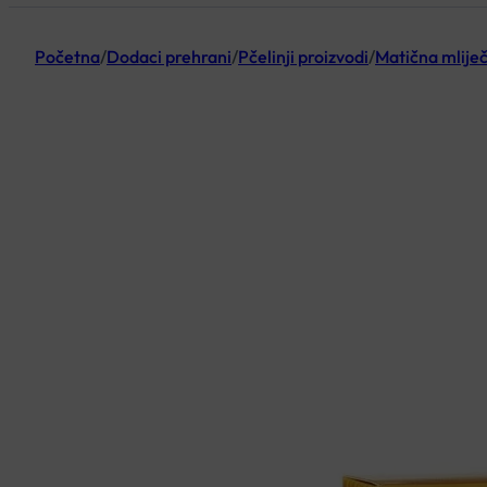
Početna
/
Dodaci prehrani
/
Pčelinji proizvodi
/
Matična mlije