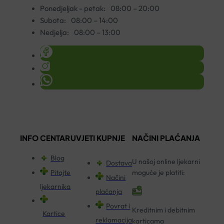
Ponedjeljak - petak:
08:00 – 20:00
Subota:
08:00 – 14:00
Nedjelja:
08:00 – 13:00
INFO CENTAR
UVJETI KUPNJE
NAČINI PLAĆANJA
Blog
U našoj online ljekarni
Dostava
Pitajte
moguće je platiti:
Načini
ljekarnika
plaćanja
Povrat i
Kreditnim i debitnim
Kartice
reklamacija
karticama