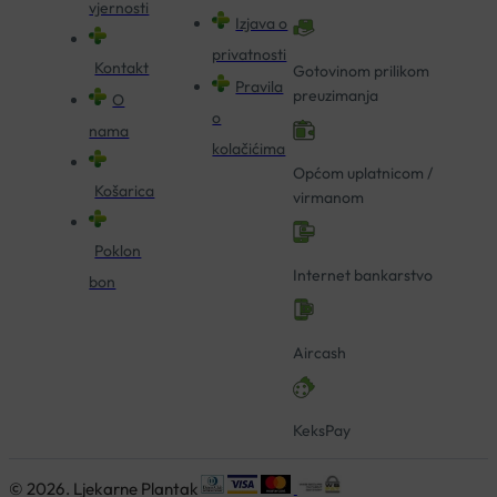
vjernosti
Izjava o
privatnosti
Kontakt
Gotovinom prilikom
Pravila
preuzimanja
O
o
nama
kolačićima
Općom uplatnicom /
Košarica
virmanom
Poklon
Internet bankarstvo
bon
Aircash
KeksPay
© 2026. Ljekarne Plantak