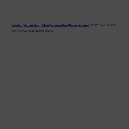
KOŠARICA
Početna
/
Mame i djeca
/
Zdravlje i njega djece
/
Kupanje i njega
/
MUSTELA PJENASTI
ŠAMPON ZA TJEMENICU 150ML