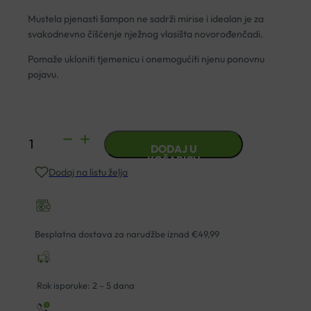
Mustela pjenasti šampon ne sadrži mirise i idealan je za
svakodnevno čišćenje nježnog vlasišta novorođenčadi.
Pomaže ukloniti tjemenicu i onemogućiti njenu ponovnu
pojavu.
MUSTELA
DODAJ U
PJENASTI
KOŠARICU
Dodaj na listu želja
ŠAMPON
ZA
TJEMENICU
150ML
Besplatna dostava za narudžbe iznad €49,99
količina
Rok isporuke: 2 – 5 dana