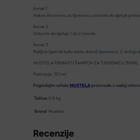
Korak
1
Nakon što kremu za tjemenicu ostavite da djeluje preko
Korak
2
Ostavite da djeluje 1 do 2 minute.
Korak
3
Pažljivo isperite kako biste uklonili tjemenicu. U slučaju
MUSTELA PJENASTI ŠAMPON ZA TJEMENICU 150ML
Pakiranje: 150 ml
Pogledajte ostale
MUSTELA
proizvode u našoj intern
Težina
0.5 kg
Brend
Mustela
Recenzije