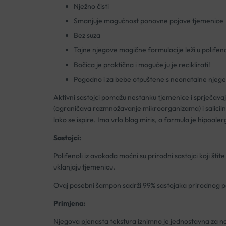
Nježno čisti
Smanjuje mogućnost ponovne pojave tjemenice
Bez suza
Tajne njegove magične formulacije leži u polifeno
Bočica je praktična i moguće ju je reciklirati!
Pogodno i za bebe otpuštene s neonatalne njege
Aktivni sastojci pomažu nestanku tjemenice i sprječavaju
(ograničava razmnožavanje mikroorganizama) i salicilna k
lako se ispire. Ima vrlo blag miris, a formula je hipoale
Sastojci:
Polifenoli iz avokada moćni su prirodni sastojci koji šti
uklanjaju tjemenicu.
Ovaj posebni šampon sadrži 99% sastojaka prirodnog por
Primjena:
Njegova pjenasta tekstura iznimno je jednostavna za na