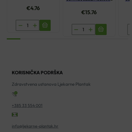
200ML
€
4.76
€
15.76
BECUTAN
A-
A
ULJE
DERMA
D
ZA
EXOMEGA
E
BEBE
CONTROL
C
200ML
ULJE
E
količina
ZA
M
KORISNIČKA PODRŠKA
TUŠIRANJE
4
200ML
ko
Zdravstvena ustanova Ljekarne Plantak
količina
+385 33 554 001
info@ljekarne-plantak.hr