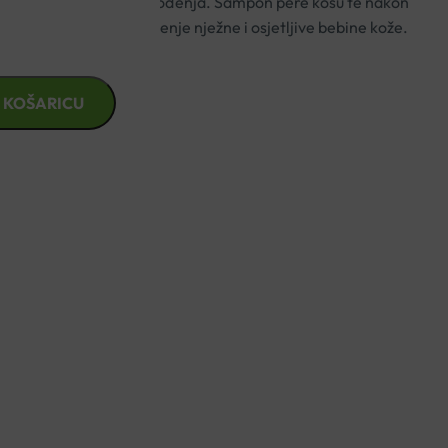
i bebinu kožu od samog rođenja. Šampon pere kosu te nakon
anje. Idealan je za čišćenje nježne i osjetljive bebine kože.
 KOŠARICU
znad €49,99
1