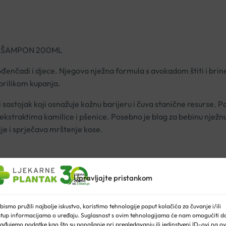
I ŠAMPON 200ML
rođenčadi i djece. Njegova nježna formula s avokadom štiti i brine
 prilikom kupanja.
astojak koji osnažuje kožnu barijeru i čuva stanične resurse. Po
traktima kamilice i pšenice. Posebno je blag za bebinu nježnu ko
je i sprječava mrštenje kose.
binu kožu. Dolazi u bočici s pumpicom – savršeno praktičnom za k
Upravljajte pristankom
pjenite.
bismo pružili najbolje iskustvo, koristimo tehnologije poput kolačića za čuvanje i/ili
stup informacijama o uređaju. Suglasnost s ovim tehnologijama će nam omogućiti d
ađujemo podatke kao što su ponašanje pri pregledavanju ili jedinstveni ID-ovi na ov