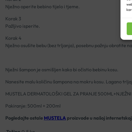
web
Nježno operite bebino tijelo i tjeme.
kar
Korak
3
Pažljivo isperite.
Korak
4
Nježno osušite bebu (bez trljanja), posebnu pažnju obratite na
Nježni šampon je osmišljen kako bi očistio bebinu kosu.
Nanesite malu količinu šampona na mokru kosu. Lagano trljajte
MUSTELA DERMATOLOŠKI GEL ZA PRANJE 500ML+NJEŽN
Pakiranje: 500ml + 200ml
Pogledajte ostale
MUSTELA
proizvode u našoj internetskoj 
Težina
0.5 kg