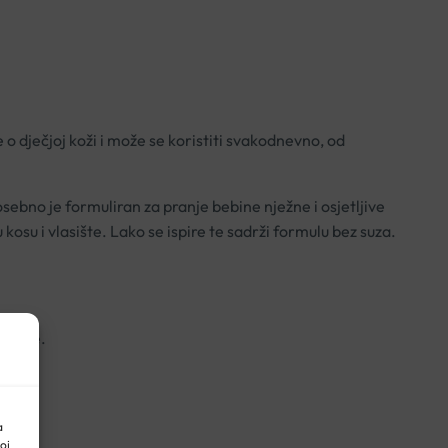
 o dječjoj koži i može se koristiti svakodnevno, od
sebno je formuliran za pranje bebine nježne i osjetljive
su i vlasište. Lako se ispire te sadrži formulu bez suza.
upanje.
a
oj