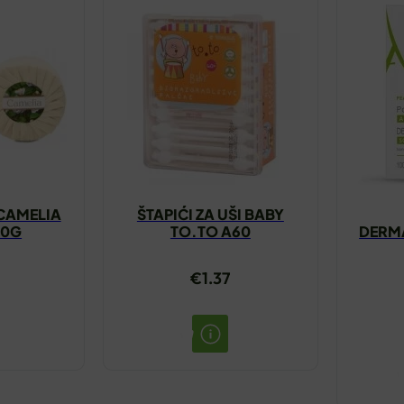
CAMELIA
ŠTAPIĆI ZA UŠI BABY
00G
TO.TO A60
DERM
€
1.37