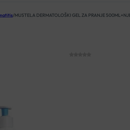
matitis
/
MUSTELA DERMATOLOŠKI GEL ZA PRANJE 500ML+NJ
MUSTELA DERM
500ML+NJEŽN
SKU:
C010402
€
20.64
Nježni gel za pranje s avokado
bebinu kožu i nadomješta vlažn
ugodan i jedinstven miris na b