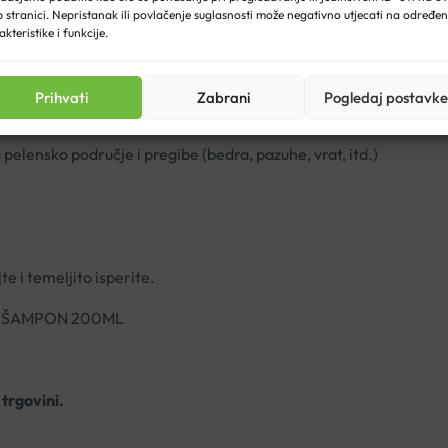
 stranici. Nepristanak ili povlačenje suglasnosti može negativno utjecati na određe
akteristike i funkcije.
Prihvati
Zabrani
Pogledaj postavke
 pelensko područje i pregibe (bedra, pazuhe, vrat, itd.)
 i temeljito isperite.
I ŠAMPON 200ML
trgovini.