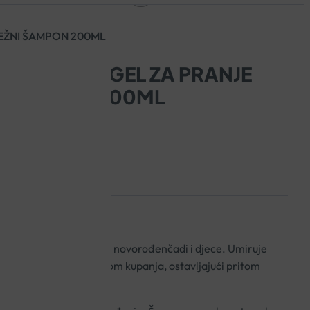
EŽNI ŠAMPON 200ML
ATOLOŠKI GEL ZA PRANJE
I ŠAMPON 200ML
m čisti lice, tijelo i kosu novorođenčadi i djece. Umiruje
ost koja se gubi prilikom kupanja, ostavljajući pritom
ebinoj koži.