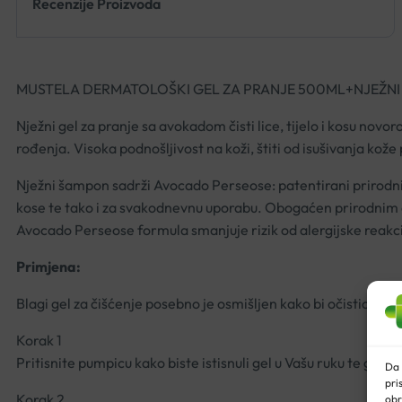
Recenzije Proizvoda
MUSTELA DERMATOLOŠKI GEL ZA PRANJE 500ML+NJEŽN
Nježni gel za pranje sa avokadom čisti lice, tijelo i kosu novo
rođenja. Visoka podnošljivost na koži, štiti od isušivanja kože
Nježni šampon sadrži Avocado Perseose: patentirani prirodni s
kose te tako i za svakodnevnu uporabu. Obogaćen prirodnim eks
Avocado Perseose formula smanjuje rizik od alergijske reakci
Primjena:
Blagi gel za čišćenje posebno je osmišljen kako bi očistio be
Korak
1
Pritisnite pumpicu kako biste istisnuli gel u Vašu ruku te ga za
Da 
pri
Korak
2
obr