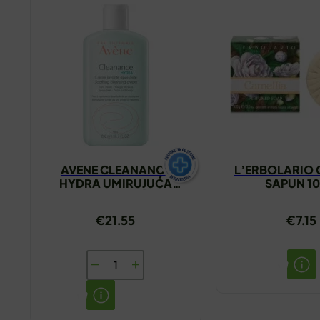
AVENE CLEANANCE
L’ERBOLARIO 
HYDRA UMIRUJUĆA
SAPUN 1
KREMA ZA ČIŠĆENJE
200ML
€
21.55
€
7.15
AVENE
CLEANANCE
HYDRA