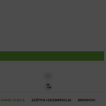
0
MAME I DJECA
ZAŠTITA I DEZINFEKCIJA
BRENDOVI
0