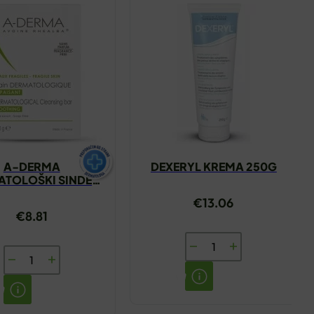
A-DERMA
DEXERYL KREMA 250G
ATOLOŠKI SINDET
100G
€
13.06
€
8.81
DEXERYL
A-
KREMA
DERMA
250G
DERMATOLOŠKI
količina