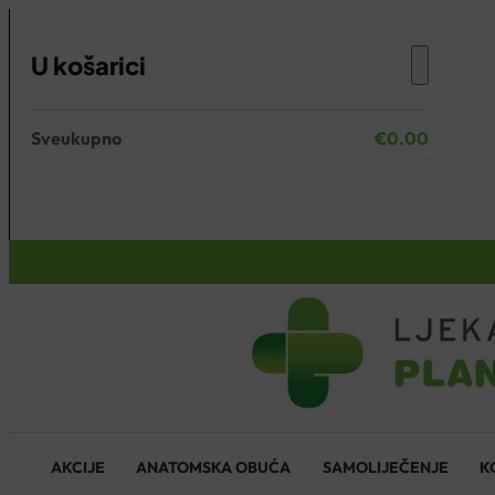
U košarici
Sveukupno
€
0.00
Nema proizvoda u košarici.
KOŠARICA
AKCIJE
ANATOMSKA OBUĆA
SAMOLIJEČENJE
K