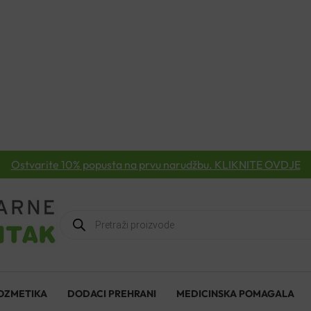
Ostvarite 10% popusta na prvu narudžbu. KLIKNITE OVDJE
Products
search
OZMETIKA
DODACI PREHRANI
MEDICINSKA POMAGALA