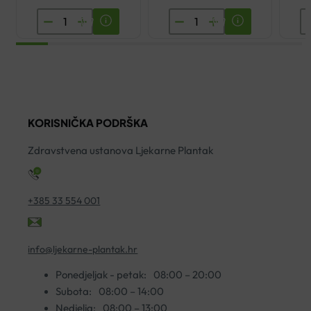
EUCERIN
EUCERIN
L
ULTRASENSITIVE
HYALURON
R
KREMA
FILLER
P
ZA
SPF15
LI
SUHU
DNEVNA
K
KOŽU
KREMA
S
KORISNIČKA PODRŠKA
50ML
NORMALNA
1
količina
MJEŠOVITA
ko
Zdravstvena ustanova Ljekarne Plantak
KOŽA
50ML
količina
+385 33 554 001
info@ljekarne-plantak.hr
Ponedjeljak - petak:
08:00 – 20:00
Subota:
08:00 – 14:00
Nedjelja:
08:00 – 13:00