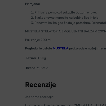
Primjena:
Pritisnite pumpicu i sakupite balzam u ruku.
Svakodnevno nanesite na bebino lice i tijelo.
Ponovite koliko god često je potrebno. Dermato
MUSTELA STELATOPIA EMOLIJENTNI BALZAM 200
Pakiranje: 200 ml
Pogledajte ostale
MUSTELA
proizvode u našoj intern
Težina
0.5 kg
Brend
Mustela
Recenzije
Još nema recenzija.
Budite prvi koji će recenzirati “MUSTELA ST