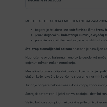
Recenzije Proizvoda
MUSTELA STELATOPIA EMOLIJENTNI BALZAM 200
bogate je teksture i ne sadrži mirise čime
trenut
pruža
dugoročnu hidrataciju i umiruje osjećaj 
pomaže obnoviti kožnu barijeru
i zaštititi stani
Stelatopia emolijentni balzam
posebno je osmišljen za 
Naonošenje ovog balzama trenutak je ugode koji možete 
odjenuti odmah nakon nanošenja.
Musteline brojne studije dokazale su kako umiruje i poti
ojačati kožu tako što je potiče na stvaranje vlastitih lip
Jačanje barijere bebine kože sklone atopiji znači smanjenj
Sastojci: patentirani ključni aktivni sastojak, destilat s
Velika bočica s pumpicom ekološki je prihvatljiva i j