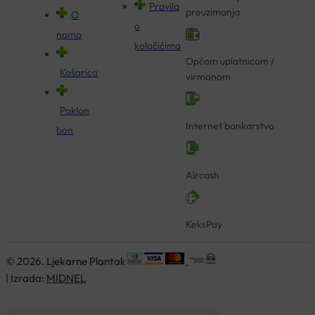
Pravila
preuzimanja
O
o
nama
kolačićima
Općom uplatnicom /
Košarica
virmanom
Poklon
Internet bankarstvo
bon
Aircash
KeksPay
© 2026. Ljekarne Plantak
| Izrada:
MIDNEL