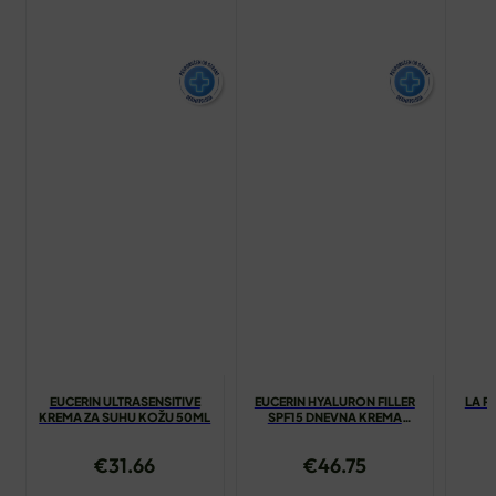
EUCERIN ULTRASENSITIVE
EUCERIN HYALURON FILLER
LA R
KREMA ZA SUHU KOŽU 50ML
SPF15 DNEVNA KREMA
K
NORMALNA MJEŠOVITA KOŽA
50ML
€
31.66
€
46.75