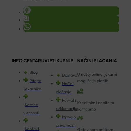
INFO CENTAR
UVJETI KUPNJE
NAČINI PLAĆANJA
Blog
U našoj online ljekarni
Dostava
Pitajte
moguće je platiti:
Načini
ljekarnika
plaćanja
Povrat i
Kreditnim i debitnim
Kartice
reklamacija
karticama
vjernosti
Izjava o
privatnosti
Kontakt
Gotovinom prilikom