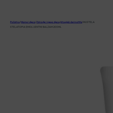
KOŠARICA
Početna
/
Mame i djeca
/
Zdravlje i njega djece
/
Atopijski dermatitis
/
MUSTELA
STELATOPIA EMOLIJENTNI BALZAM 200ML