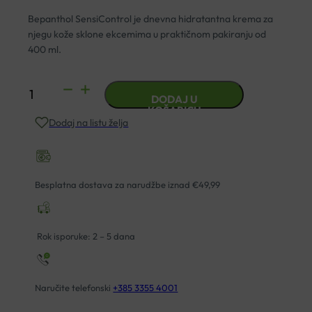
Bepanthol SensiControl je dnevna hidratantna krema za
njegu kože sklone ekcemima u praktičnom pakiranju od
400 ml.
BEPANTHOL
DODAJ U
SENSICONTROL
KOŠARICU
Dodaj na listu želja
HIDRATANTNA
KREMA
400ML
količina
Besplatna dostava za narudžbe iznad €49,99
Rok isporuke: 2 – 5 dana
Naručite telefonski
+385 3355 4001