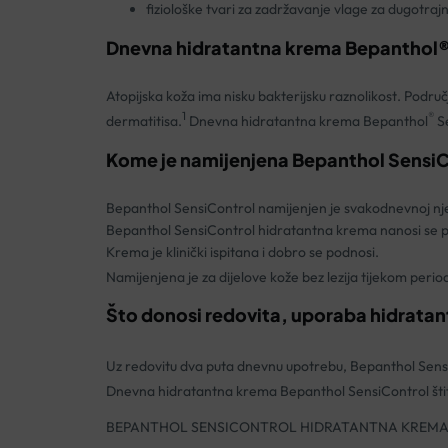
fiziološke tvari za zadržavanje vlage za dugotrajn
Dnevna hidratantna krema Bepanthol®
Atopijska koža ima nisku bakterijsku raznolikost. Podr
1
®
dermatitisa.
Dnevna hidratantna krema Bepanthol
S
Kome je namijenjena Bepanthol SensiCo
Bepanthol SensiControl namijenjen je svakodnevnoj nje
Bepanthol SensiControl hidratantna krema nanosi se po 
Krema je klinički ispitana i dobro se podnosi.
Namijenjena je za dijelove kože bez lezija tijekom perio
Što donosi redovita, uporaba hidrata
Uz redovitu dva puta dnevnu upotrebu, Bepanthol SensiC
Dnevna hidratantna krema Bepanthol SensiControl štiti
BEPANTHOL SENSICONTROL HIDRATANTNA KREMA