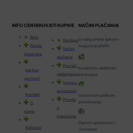
INFO CENTAR
UVJETI KUPNJE
NAČINI PLAĆANJA
Blog
U našoj online ljekarni
Dostava
Pitajte
moguće je platiti:
Načini
ljekarnika
plaćanja
Povrat i
Kreditnim i debitnim
Kartice
reklamacija
karticama
vjernosti
Izjava o
privatnosti
Kontakt
Gotovinom prilikom
Pravila
preuzimanja
O
o
nama
kolačićima
Općom uplatnicom /
Košarica
virmanom