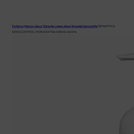
KOŠARICA
Početna
/
Mame i djeca
/
Zdravlje i njega djece
/
Atopijski dermatitis
/
BEPANTHOL
SENSICONTROL HIDRATANTNA KREMA 400ML