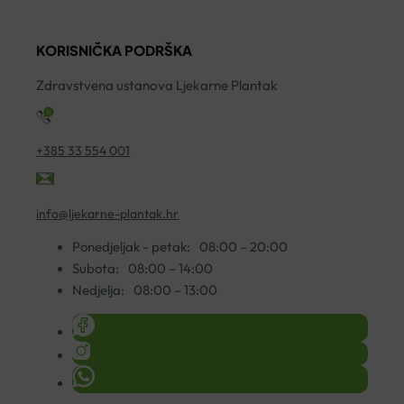
količina
250ML
A
količina
A
KORISNIČKA PODRŠKA
S
K
Zdravstvena ustanova Ljekarne Plantak
5
ko
+385 33 554 001
info@ljekarne-plantak.hr
Ponedjeljak - petak:
08:00 – 20:00
Subota:
08:00 – 14:00
Nedjelja:
08:00 – 13:00