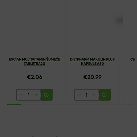
ENCIAN MULTIVITAMIN ŠUMEĆE
DIETPHARM MAKULIN PLUS
CEN
TABLETE A20
KAPSULE A30
€
2.06
€
20.99
ENCIAN
DIETPHARM
MULTIVITAMIN
MAKULIN
ŠUMEĆE
PLUS
TABLETE
KAPSULE
A20
A30
količina
količina