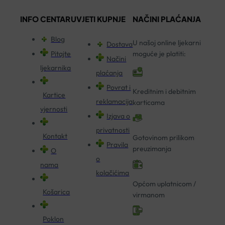
INFO CENTAR
UVJETI KUPNJE
NAČINI PLAĆANJA
Blog
U našoj online ljekarni
Dostava
Pitajte
moguće je platiti:
Načini
ljekarnika
plaćanja
Povrat i
Kreditnim i debitnim
Kartice
reklamacija
karticama
vjernosti
Izjava o
privatnosti
Kontakt
Gotovinom prilikom
Pravila
preuzimanja
O
o
nama
kolačićima
Općom uplatnicom /
Košarica
virmanom
Poklon