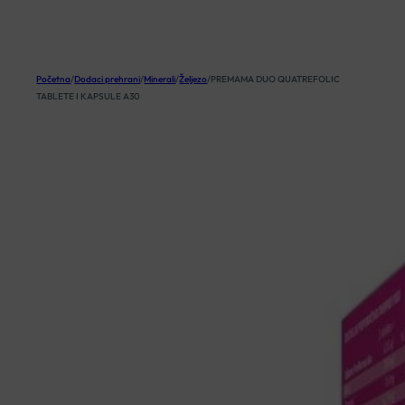
KOŠARICA
Početna
/
Dodaci prehrani
/
Minerali
/
Željezo
/
PREMAMA DUO QUATREFOLIC
TABLETE I KAPSULE A30