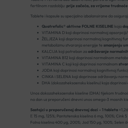
fertilnom razdoblju:
prije začeća, za vrijeme trudnoće
Tablete i kapsule su specijalno izbalansirane da osigura
Quatrefolic® aktivne FOLNE KISELINE
koja
do
VITAMINA D koji doprinosi normalnoj apsorpciji/isk
ŽELJEZA koji doprinosi normalnoj kognitivnoj fun
metabolizmu stvaranja energije te
smanjenju umo
KALCIJA koji potreban za
održavanje normalnih 
VITAMINA B12 koji doprinosi normalnom metaboliz
VITAMINA C koji koji doprinosi normalnom
stvar
JODA koji doprinosi normalnoj kognitivnoj funkci
CINKA i SELENA koji doprinose održavanju normal
DHA (dokozaheksaensku kiselinu) koja doprinosi
Unos dokozaheksaenske kiseline (DHA) tijekom trudnoć
na dan uz preporučeni dnevni unos omega-3 masnih kise
Sastojci u preporučenoj dnevnoj dozi – 1 tableta
=1,26
Е 15 mg, 125%; Pantotenska kiselina 6 mg, 100%; Cink 5
Folna kiselina 400 µg, 200%; Jod 150 µg, 100%; Selen 6