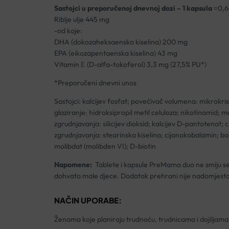
Sastojci u preporučenoj dnevnoj dozi – 1 kapsula
=0,6
Riblje ulje 445 mg
-od koje:
DHA (dokozaheksaenska kiselina) 200 mg
EPA (eikozapentaenska kiselina) 43 mg
Vitamin Е (D-alfa-tokoferol) 3,3 mg (27,5% PU*)
*Preporučeni dnevni unos
Sastojci: kalcijev fosfat; povećivač volumena: mikrokris
glaziranje: hidroksipropil metil celuloza; nikotinamid; ma
zgrudnjavanja: silicijev dioksid; kalcijev D-pantotenat;
zgrudnjavanja: stearinska kiselina; cijanokobalamin; bakr
molibdat (molibden VI); D-biotin
Napomene:
Tablete i kapsule PreMama duo ne smiju se 
dohvata male djece. Dodatak prehrani nije nadomjestak
NAČIN UPORABE:
Ženama koje planiraju trudnoću, trudnicama i dojiljama 