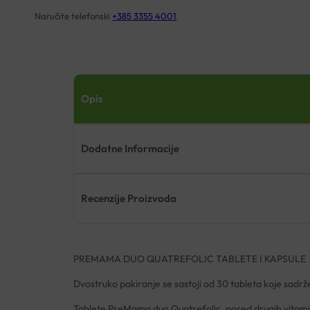
Naručite telefonski
+385 3355 4001
Opis
Dodatne Informacije
Recenzije Proizvoda
PREMAMA DUO QUATREFOLIC TABLETE I KAPSULE
Dvostruko pakiranje se sastoji od 30 tableta koje sadrž
Tablete PreMama duo Quatrefolic, pored drugih vitamin