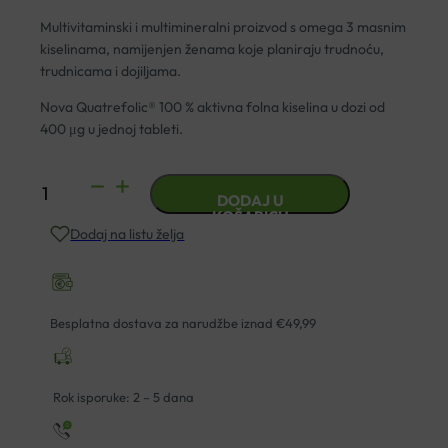
Multivitaminski i multimineralni proizvod s omega 3 masnim
kiselinama, namijenjen ženama koje planiraju trudnoću,
trudnicama i dojiljama.
Nova Quatrefolic® 100 % aktivna folna kiselina u dozi od
400 μg u jednoj tableti.
PREMAMA
DODAJ U
DUO
KOŠARICU
Dodaj na listu želja
QUATREFOLIC
TABLETE
I
KAPSULE
Besplatna dostava za narudžbe iznad €49,99
A30
količina
Rok isporuke: 2 – 5 dana