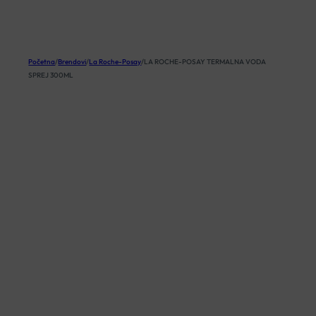
KOŠARICA
Početna
/
Brendovi
/
La Roche-Posay
/
LA ROCHE-POSAY TERMALNA VODA
SPREJ 300ML