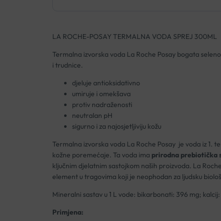
LA ROCHE-POSAY TERMALNA VODA SPREJ 300ML
Termalna izvorska voda La Roche Posay bogata selenom i
i trudnice.
djeluje antioksidativno
umiruje i omekšava
protiv nadraženosti
neutralan pH
sigurno i za najosjetljiviju kožu
Termalna izvorska voda La Roche Posay je voda iz 1. te
kožne poremećaje. Ta voda ima
prirodna prebiotička 
ključnim djelatnim sastojkom naših proizvoda. La Roche
element u tragovima koji je neophodan za ljudsku biolo
Mineralni sastav u 1 L vode: bikarbonati: 396 mg; kalcij
Primjena: