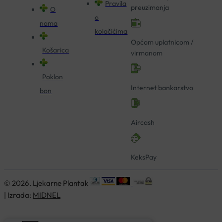
Pravila
preuzimanja
O
o
nama
kolačićima
Općom uplatnicom /
Košarica
virmanom
Poklon
Internet bankarstvo
bon
Aircash
KeksPay
© 2026. Ljekarne Plantak
| Izrada:
MIDNEL