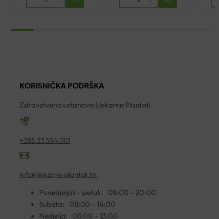
CLEANANCE
CLASIC
E
HYDRA
DIVLJI
Z
UMIRUJUĆA
KESTEN
K
KREMA
EMULGEL
S
ZA
300ML
AT
ČIŠĆENJE
količina
5
200ML
ko
KORISNIČKA PODRŠKA
količina
Zdravstvena ustanova Ljekarne Plantak
+385 33 554 001
info@ljekarne-plantak.hr
Ponedjeljak - petak:
08:00 – 20:00
Subota:
08:00 – 14:00
Nedjelja:
08:00 – 13:00