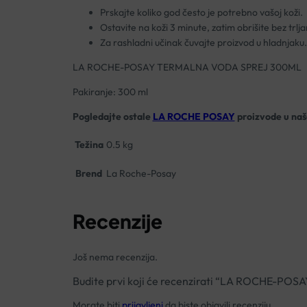
Prskajte koliko god često je potrebno vašoj koži.
Ostavite na koži 3 minute, zatim obrišite bez trlja
Za rashladni učinak čuvajte proizvod u hladnjaku.
LA ROCHE-POSAY TERMALNA VODA SPREJ 300ML
Pakiranje: 300 ml
Pogledajte ostale
LA ROCHE POSAY
proizvode u našo
Težina
0.5 kg
Brend
La Roche-Posay
Recenzije
Još nema recenzija.
Budite prvi koji će recenzirati “LA ROCHE-
Morate biti
prijavljeni
da biste objavili recenziju.