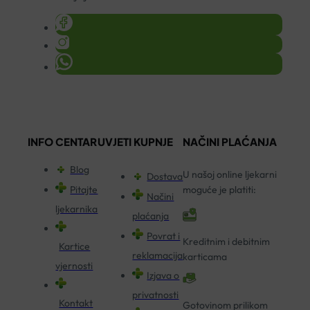
INFO CENTAR
UVJETI KUPNJE
NAČINI PLAĆANJA
Blog
U našoj online ljekarni
Dostava
Pitajte
moguće je platiti:
Načini
ljekarnika
plaćanja
Povrat i
Kreditnim i debitnim
Kartice
reklamacija
karticama
vjernosti
Izjava o
privatnosti
Kontakt
Gotovinom prilikom