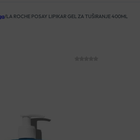
ga
/
LA ROCHE POSAY LIPIKAR GEL ZA TUŠIRANJE 400ML
LA ROCHE POSA
400ML
SKU:
C004776
€
16.67
Gladak i mek pjenušavi gel za nje
osjetljivu kožu beba. Smiruje i
Obnavlja lipide i hrani kožu