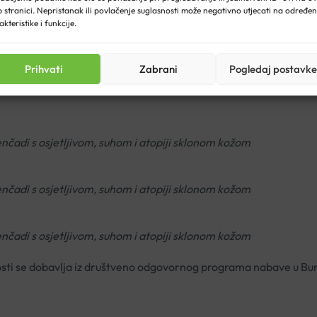
 stranici. Nepristanak ili povlačenje suglasnosti može negativno utjecati na određe
akteristike i funkcije.
ažiti osjećaj svrbeža i podržava obnovu kožne barijere, osobito 
 i alkohola
, ovo je idealan izbor za svakodnevnu higijenu
osjetl
Prihvati
Zabrani
Pogledaj postavke
nčadi s osjetljivom, suhom i atopiji sklonom kožom
nčadi s osjetljivom, suhom i atopiji sklonom kožom
nčadi s osjetljivom, suhom i atopiji sklonom kožom
sti se dobavlja iz društveno odgovornog programa nabave u Bur