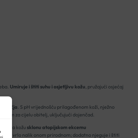
beba.
Umiruje i štiti suhu i osjetljivu kožu
, pružajući osjećaj
područja
. S pH vrijednošću prilagođenom koži, nježno
dealnim za cijelu obitelj, uključujući dojenčad.
adan za kožu
sklonu atopijskom ekcemu
a
 koži, vrlo nalik onom prirodnom; dodatno njeguje i štiti
oj