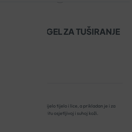
Y LIPIKAR GEL ZA TUŠIRANJE
žno tuširanje, čisti cijelo tijelo i lice, a prikladan je i za
 pruža cjelodnevnu zaštitu osjetljivoj i suhoj koži.
 već pod tušem!