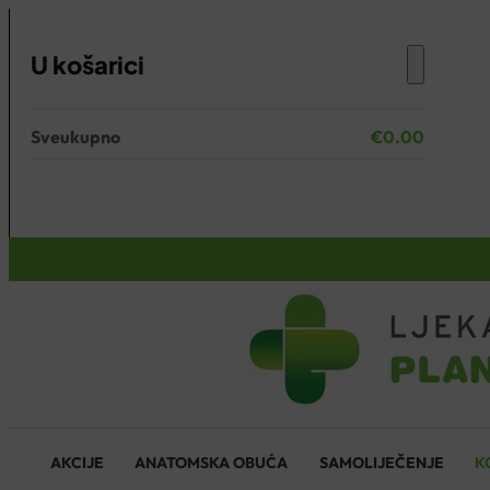
U košarici
Sveukupno
€
0.00
Nema proizvoda u košarici.
KOŠARICA
AKCIJE
ANATOMSKA OBUĆA
SAMOLIJEČENJE
K