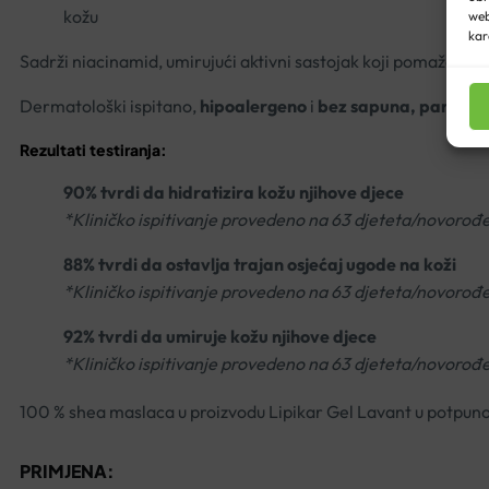
kožu
web
kar
Sadrži niacinamid, umirujući aktivni sastojak koji pomaže ubl
Dermatološki ispitano,
hipoalergeno
i
bez sapuna, parabena
Rezultati testiranja:
90% tvrdi da hidratizira kožu njihove djece
*Kliničko ispitivanje provedeno na 63 djeteta/novorođe
88% tvrdi da ostavlja trajan osjećaj ugode na koži
*Kliničko ispitivanje provedeno na 63 djeteta/novorođe
92% tvrdi da umiruje kožu njihove djece
*Kliničko ispitivanje provedeno na 63 djeteta/novorođe
100 % shea maslaca u proizvodu Lipikar Gel Lavant u potpuno
PRIMJENA: