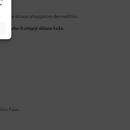
ne
kod kože sklone atopijskom dermatitisu.
jive, suhe ili atopiji sklone kože.
kini Faso.