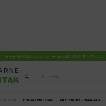
Ostvarite 10% popusta na prvu narudžbu. KLIKNITE OVDJE
Products
search
OZMETIKA
DODACI PREHRANI
MEDICINSKA POMAGALA