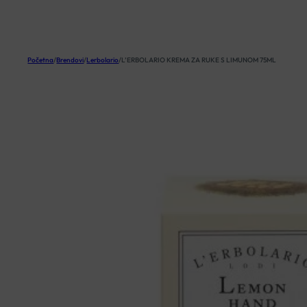
KOŠARICA
Početna
/
Brendovi
/
Lerbolario
/
L’ERBOLARIO KREMA ZA RUKE S LIMUNOM 75ML