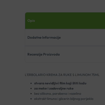
Opis
Dodatne Informacije
Recenzije Proizvoda
L’ERBOLARIO KREMA ZA RUKE S LIMUNOM 75ML
stvara nevidljivi film koji štiti kožu
za meke i zadovoljne ruke
bez silikona, parabena i vazelina
ekstrakt limuna i glicerin biljnog porijekla