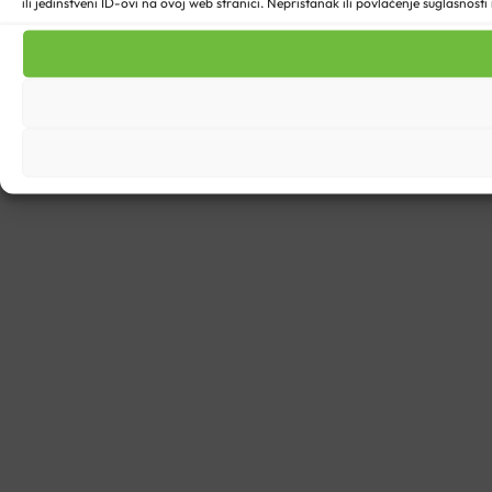
ili jedinstveni ID-ovi na ovoj web stranici. Nepristanak ili povlačenje suglasnost