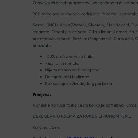
Zahvaljujući posebnom sastavu obogaćenom glicerinom,
98% sastojaka prirodnog podrijetla. Preostali postotak s
Sastav (INCI): Aqua (Water), Glycerin, Stearic acid, Dic
stearate, Diheptyl succinate, Citrus limon (Lemon) frui
palmitate/succinate, Parfum (Fragrance), Citric acid, C
benzoate.
100% proizvedeno u Italiji
7 ispitanih metala
Nije testirano na životinjama
Dermatološki testirano
Bez sastojaka životinjskog porijekla
Primjena:
Nanesite na ruke toliko često koliko je potrebno i umas
L’ERBOLARIO KREMA ZA RUKE S LIMUNOM 75ML
Količina: 75 ml