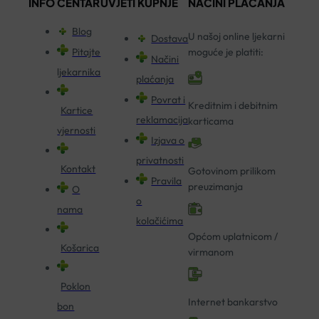
INFO CENTAR
UVJETI KUPNJE
NAČINI PLAĆANJA
Blog
U našoj online ljekarni
Dostava
Pitajte
moguće je platiti:
Načini
ljekarnika
plaćanja
Povrat i
Kreditnim i debitnim
Kartice
reklamacija
karticama
vjernosti
Izjava o
privatnosti
Kontakt
Gotovinom prilikom
Pravila
preuzimanja
O
o
nama
kolačićima
Općom uplatnicom /
Košarica
virmanom
Poklon
Internet bankarstvo
bon