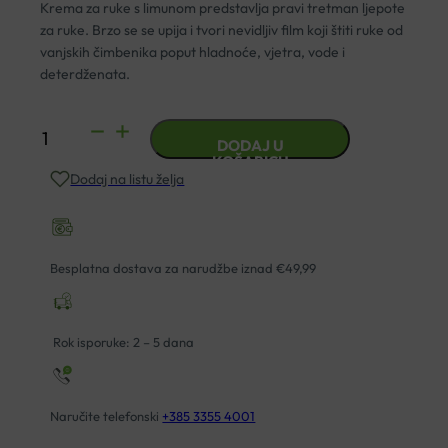
Krema za ruke s limunom predstavlja pravi tretman ljepote
za ruke. Brzo se se upija i tvori nevidljiv film koji štiti ruke od
vanjskih čimbenika poput hladnoće, vjetra, vode i
deterdženata.
L'ERBOLARIO
DODAJ U
KREMA
KOŠARICU
Dodaj na listu želja
ZA
RUKE
S
LIMUNOM
Besplatna dostava za narudžbe iznad €49,99
75ML
količina
Rok isporuke: 2 – 5 dana
Naručite telefonski
+385 3355 4001