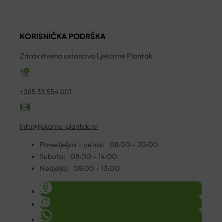
UMIRUJUĆA
PJENA
S
KREMA
ZA
5
ZA
ČIŠĆENJE
ko
KORISNIČKA PODRŠKA
ČIŠĆENJE
150ML
200ML
količina
Zdravstvena ustanova Ljekarne Plantak
količina
+385 33 554 001
info@ljekarne-plantak.hr
Ponedjeljak - petak:
08:00 – 20:00
Subota:
08:00 – 14:00
Nedjelja:
08:00 – 13:00