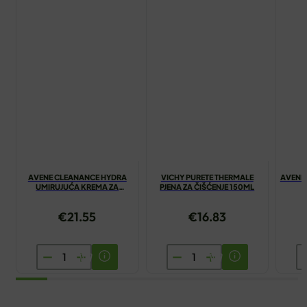
AVENE CLEANANCE HYDRA
VICHY PURETE THERMALE
AVENE
UMIRUJUĆA KREMA ZA
PJENA ZA ČIŠĆENJE 150ML
ČIŠĆENJE 200ML
€
21.55
€
16.83
AVENE
VICHY
A
CLEANANCE
PURETE
T
HYDRA
THERMALE
V