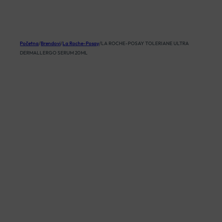
KOŠARICA
Početna
/
Brendovi
/
La Roche-Posay
/
LA ROCHE-POSAY TOLERIANE ULTRA
DERMALLERGO SERUM 20ML