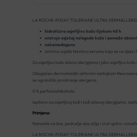
LA ROCHE-POSAY TOLERIANE ULTRA DERMALLER
hidratizira osjetljivu kožu tijekom 48 h
umiruje osjećaj nelagode kože i pomaže obnovi
nekomedogeno
iznimno svježa tekstura seruma koja se ne lijepi i
Za osjetljivu kožu sklonu alergijama i jako osjetljivu kožu
Obogaćen dermatološki aktivnim sastojkom Neurosensine
se ograničilo prodiranje alergena.
0 % parfema/alkohola.
Ispitano na osjetljivoj koži i koži sklonoj alergijama. I
Primjena:
Nanesite na lice, područje oko očiju i vrat ujutro i naveč
LA ROCHE-POSAY TOLERIANE ULTRA DERMALLER