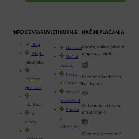
INFO CENTAR
UVJETI KUPNJE
NAČINI PLAĆANJA
Blog
U našoj online ljekarni
Dostava
Pitajte
moguće je platiti:
Načini
ljekarnika
plaćanja
Povrat i
Kreditnim i debitnim
Kartice
reklamacija
karticama
vjernosti
Izjava o
privatnosti
Kontakt
Gotovinom prilikom
Pravila
preuzimanja
O
o
nama
kolačićima
Općom uplatnicom /
Košarica