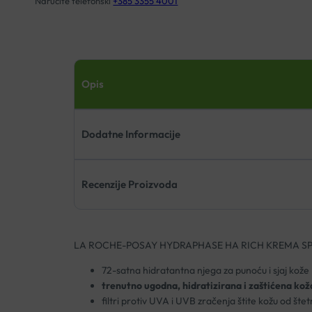
Naručite telefonski
+385 3355 4001
Opis
Dodatne Informacije
Recenzije Proizvoda
LA ROCHE-POSAY HYDRAPHASE HA RICH KREMA SP
72-satna hidratantna njega za punoću i sjaj kože
trenutno ugodna, hidratizirana i zaštićena kož
filtri protiv UVA i UVB zračenja štite kožu od štet