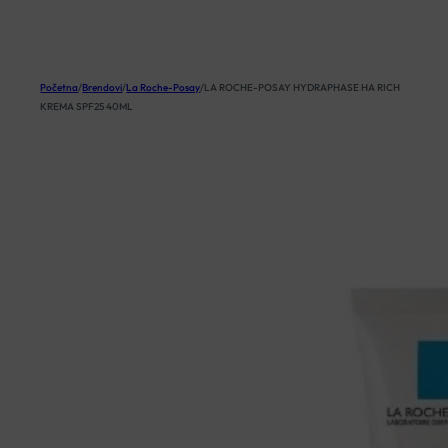
KOŠARICA
Početna
/
Brendovi
/
La Roche-Posay
/
LA ROCHE-POSAY HYDRAPHASE HA RICH
KREMA SPF25 40ML