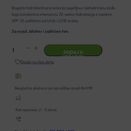
Bogata hidratantna krema za osjetljivu i dehidriranu kožu
koja kombinira intenzivnu 72-satnu hidrataciju s visokim
SPF 25 zaštitom od UVA i UVB zraka.
Za svjež, blistav i zaštićen ten.
LA
DODAJ U
ROCHE-
KOŠARICU
Dodaj na listu želja
POSAY
HYDRAPHASE
HA
RICH
Besplatna dostava za narudžbe iznad €49,99
KREMA
SPF25
40ML
Rok isporuke: 2 – 5 dana
količina