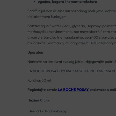
ugodna, bogata i nemasna tekstura
Sadrži hijaluronsku kiselinu prirodnog podrijetla, dobi
hidratantnom funkcijom.
Sastav:
aqua / water / eau, glycerin, isopropyl palmita
methoxydibenzoylmethane, zea mays starch / corn starch
glyceryl stearate, triethanolamine, peg-100 stearate, s
disuccinate, xanthan gum, acrylates/c10-30 alkyl acryla
Uporaba:
Nanesite na lice i vrat svakog jutra. Izbjegavajte područ
LA ROCHE-POSAY HYDRAPHASE HA RICH KREMA SP
Količina: 50 ml
Pogledajte ostale
LA ROCHE POSAY
proizvode u našo
Težina
0.5 kg
Brend
La Roche-Posay