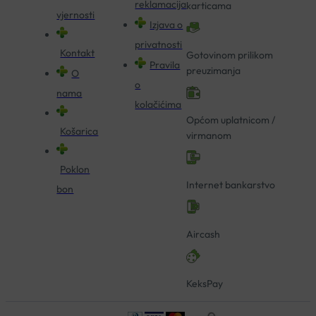
reklamacija
karticama
vjernosti
Izjava o
privatnosti
Kontakt
Gotovinom prilikom
Pravila
preuzimanja
O
o
nama
kolačićima
Općom uplatnicom /
Košarica
virmanom
Poklon
Internet bankarstvo
bon
Aircash
KeksPay