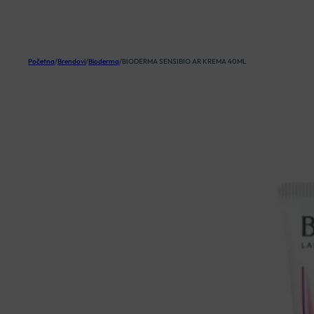
KOŠARICA
Početna
/
Brendovi
/
Bioderma
/
BIODERMA SENSIBIO AR KREMA 40ML