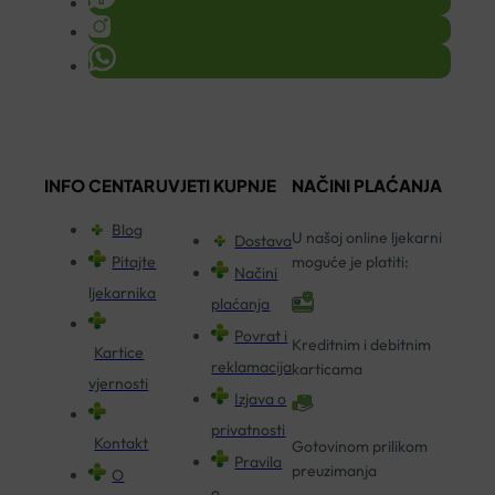
INFO CENTAR
UVJETI KUPNJE
NAČINI PLAĆANJA
Blog
U našoj online ljekarni
Dostava
Pitajte
moguće je platiti:
Načini
ljekarnika
plaćanja
Povrat i
Kreditnim i debitnim
Kartice
reklamacija
karticama
vjernosti
Izjava o
privatnosti
Kontakt
Gotovinom prilikom
Pravila
preuzimanja
O
o