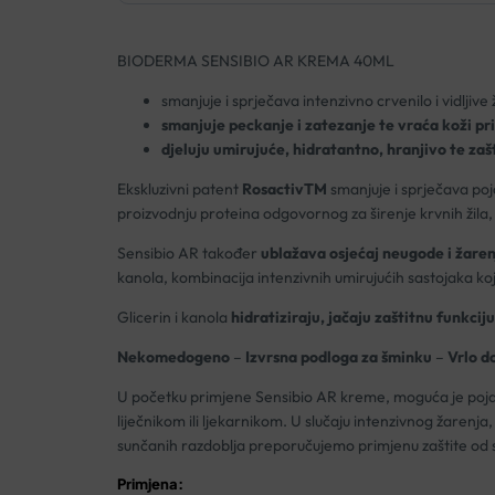
BIODERMA SENSIBIO AR KREMA 40ML
smanjuje i sprječava intenzivno crvenilo i vidljive ž
smanjuje peckanje i zatezanje te vraća koži pr
djeluju umirujuće, hidratantno, hranjivo te zaš
Ekskluzivni patent
RosactivTM
smanjuje i sprječava poj
proizvodnju proteina odgovornog za širenje krvnih žila, 
Sensibio AR također
ublažava osjećaj neugode i žaren
kanola, kombinacija intenzivnih umirujućih sastojaka ko
Glicerin i kanola
hidratiziraju, jačaju zaštitnu funkcij
Nekomedogeno
–
Izvrsna podloga za šminku
–
Vrlo d
U početku primjene Sensibio AR kreme, moguća je pojava
liječnikom ili ljekarnikom. U slučaju intenzivnog žare
sunčanih razdoblja preporučujemo primjenu zaštite od sun
Primjena: