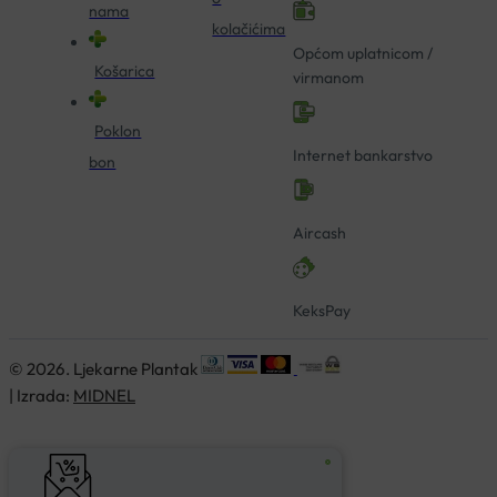
nama
kolačićima
Općom uplatnicom /
Košarica
virmanom
Poklon
Internet bankarstvo
bon
Aircash
KeksPay
© 2026. Ljekarne Plantak
| Izrada:
MIDNEL