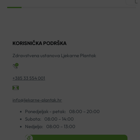
KREMA
THERMALE
S
ZA
PJENA
C
SUHU
ZA
S
KOŽU
ČIŠĆENJE
A
50ML
150ML
A
količina
količina
KORISNIČKA PODRŠKA
S
K
Zdravstvena ustanova Ljekarne Plantak
5
ko
+385 33 554 001
info@ljekarne-plantak.hr
Ponedjeljak - petak:
08:00 – 20:00
Subota:
08:00 – 14:00
Nedjelja:
08:00 – 13:00