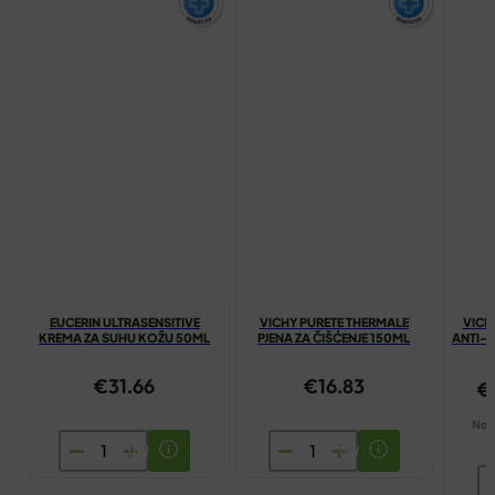
EUCERIN ULTRASENSITIVE
VICHY PURETE THERMALE
VICH
KREMA ZA SUHU KOŽU 50ML
PJENA ZA ČIŠĆENJE 150ML
ANTI-
€
31.66
€
16.83
€
Naša
EUCERIN
VICHY
ULTRASENSITIVE
PURETE
V