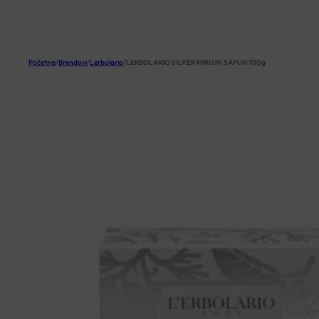
KOŠARICA
Početna
/
Brendovi
/
Lerbolario
/
LERBOLARIO SILVER MIRISNI SAPUN 100g