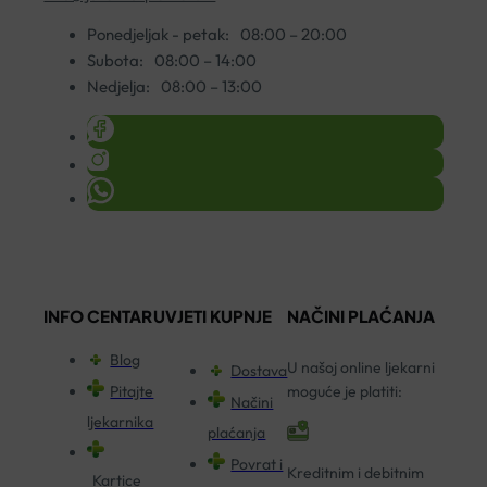
Ponedjeljak - petak:
08:00 – 20:00
Subota:
08:00 – 14:00
Nedjelja:
08:00 – 13:00
INFO CENTAR
UVJETI KUPNJE
NAČINI PLAĆANJA
Blog
U našoj online ljekarni
Dostava
Pitajte
moguće je platiti:
Načini
ljekarnika
plaćanja
Povrat i
Kreditnim i debitnim
Kartice