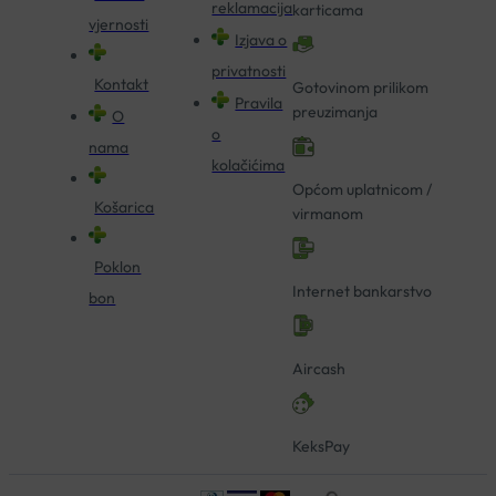
reklamacija
karticama
vjernosti
Izjava o
privatnosti
Kontakt
Gotovinom prilikom
Pravila
preuzimanja
O
o
nama
kolačićima
Općom uplatnicom /
Košarica
virmanom
Poklon
Internet bankarstvo
bon
Aircash
KeksPay