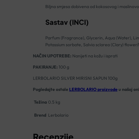
Biljna smjesa dobivena od kokosovog i maslinovog u
Sastav (INCI)
Parfum (Fragrance), Glycerin, Aqua (Water), Lim
Potassium sorbate, Salvia sclarea (Clary) flower
NAČIN UPOTREBE:
Nanijeti na kožu i isprati
PAKIRANJE:
100 g
LERBOLARIO SILVER MIRISNI SAPUN 100g
Pogledajte ostale
LERBOLARIO proizvode
u našoj onl
Težina
0.5 kg
Brend
Lerbolario
Recenzije