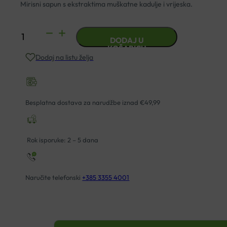
Mirisni sapun s ekstraktima muškatne kadulje i vrijeska.
LERBOLARIO
DODAJ U
SILVER
KOŠARICU
Dodaj na listu želja
MIRISNI
SAPUN
100g
količina
Besplatna dostava za narudžbe iznad €49,99
Rok isporuke: 2 – 5 dana
Naručite telefonski
+385 3355 4001