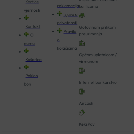
Kartice
reklamacija
karticama
vjernosti
Izjava o
privatnosti
Kontakt
Gotovinom prilikom
Pravila
preuzimanja
O
o
nama
kolačićima
Općom uplatnicom /
Košarica
virmanom
Poklon
Internet bankarstvo
bon
Aircash
KeksPay