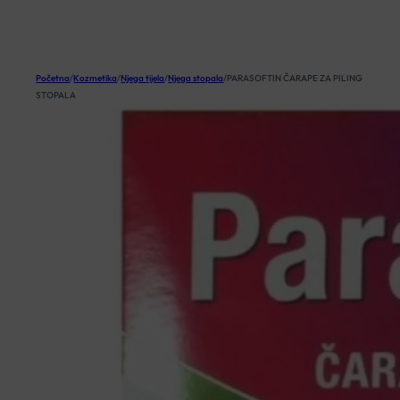
KOŠARICA
Početna
/
Kozmetika
/
Njega tijela
/
Njega stopala
/
PARASOFTIN ČARAPE ZA PILING
STOPALA