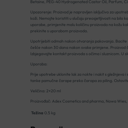
Betaine, PEG-40 Hydrogenated Castor Oil, Parfum, Cit
Upozorenje: Proizvod je napravljen isključivo za upotrebu 
koži. Nemojte koristiti u slučaju preosjetljivosti na bilo
uporabe, primjenite malu količinu proizvoda na kožu kako b
prekinite s uporabom proizvoda.
Upotrijebiti odmah nakon otvaranja pakovanja. Bacite 
češće nakon 30 dana nakon svake primjene. Proizvod čuva
Izbjegavajte kontakt proizvoda s očima i sluznicom. U sl
Uporaba:
Prije upotrebe uklonite lak za nokte i nakit s gležnjeva
tanke pamučne čarape preko čarapa za piling. Ostavit
Veličina: 2×20 ml
Proizvođač: Adex Cosmetics and pharma, Nowa Wies, ul
Težina
0.5 kg