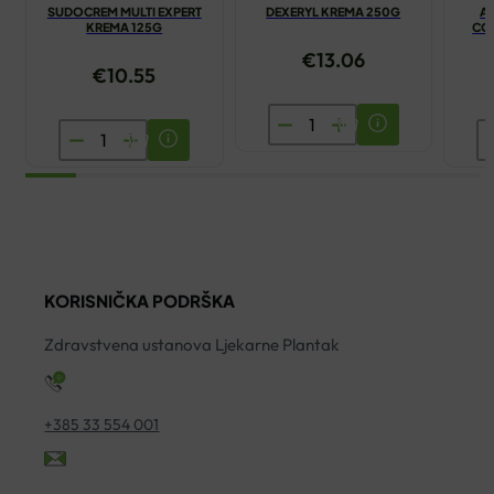
SUDOCREM MULTI EXPERT
DEXERYL KREMA 250G
A
KREMA 125G
CO
€
13.06
€
10.55
DEXERYL
SUDOCREM
A
KREMA
MULTI
D
250G
EXPERT
E
količina
KREMA
C
125G
E
količina
B
KORISNIČKA PODRŠKA
2
ko
Zdravstvena ustanova Ljekarne Plantak
+385 33 554 001