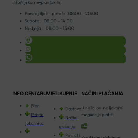
info@ljekarne-plantak.hr
Ponedjeljak - petak:
08:00 – 20:00
Subota:
08:00 – 14:00
Nedjelja:
08:00 – 13:00
INFO CENTAR
UVJETI KUPNJE
NAČINI PLAĆANJA
Blog
U našoj online ljekarni
Dostava
Pitajte
moguće je platiti:
Načini
ljekarnika
plaćanja
Povrat i
Kreditnim i debitnim