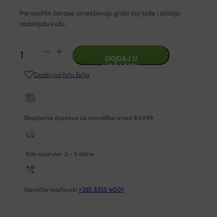
Parasoftin čarape omekšavaju grubi sloj kože i skidaju
zadebljalu kožu.
PARASOFTIN
DODAJ U
ČARAPE
KOŠARICU
Dodaj na listu želja
ZA
PILING
STOPALA
količina
Besplatna dostava za narudžbe iznad €49,99
Rok isporuke: 2 – 5 dana
Naručite telefonski
+385 3355 4001