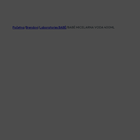
KOŠARICA
Početna
/
Brendovi
/
Laboratories BABÉ
/
BABÉ MICELARNA VODA 400ML