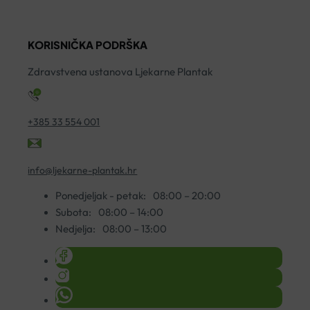
ZA
ČIŠĆENJE
ČIŠĆENJE
150ML
200ML
količina
KORISNIČKA PODRŠKA
količina
Zdravstvena ustanova Ljekarne Plantak
+385 33 554 001
info@ljekarne-plantak.hr
Ponedjeljak - petak:
08:00 – 20:00
Subota:
08:00 – 14:00
Nedjelja:
08:00 – 13:00