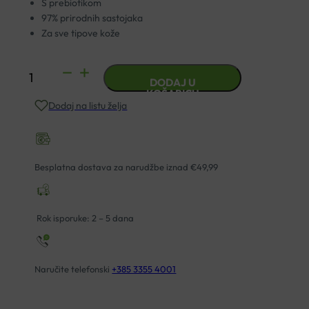
S prebiotikom
97% prirodnih sastojaka
Za sve tipove kože
BABÉ
DODAJ U
MICELARNA
KOŠARICU
Dodaj na listu želja
VODA
400ML
količina
Besplatna dostava za narudžbe iznad €49,99
Rok isporuke: 2 – 5 dana
Naručite telefonski
+385 3355 4001