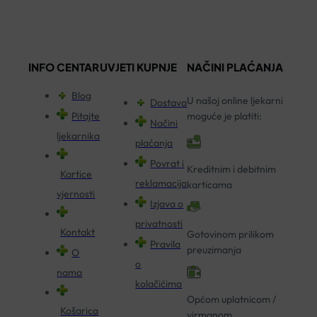
INFO CENTAR
UVJETI KUPNJE
NAČINI PLAĆANJA
Blog
U našoj online ljekarni
Dostava
Pitajte
moguće je platiti:
Načini
ljekarnika
plaćanja
Povrat i
Kreditnim i debitnim
Kartice
reklamacija
karticama
vjernosti
Izjava o
privatnosti
Kontakt
Gotovinom prilikom
Pravila
preuzimanja
O
o
nama
kolačićima
Općom uplatnicom /
Košarica
virmanom