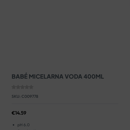
BABÉ MICELARNA VODA 400ML
SKU:
C009778
€
14.59
pH 6.0