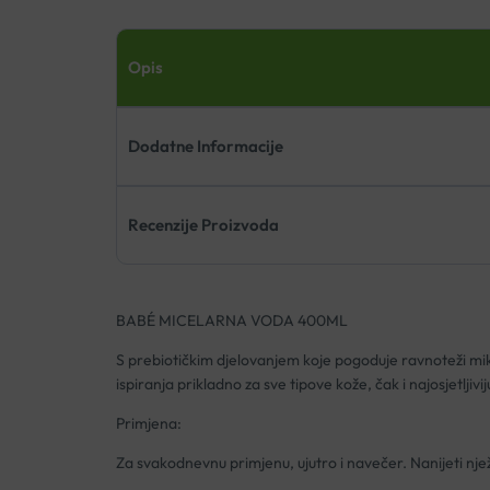
Opis
Dodatne Informacije
Recenzije Proizvoda
BABÉ MICELARNA VODA 400ML
S prebiotičkim djelovanjem koje pogoduje ravnoteži mikro
ispiranja prikladno za sve tipove kože, čak i najosjetljiv
Primjena:
Za svakodnevnu primjenu, ujutro i navečer. Nanijeti nježno