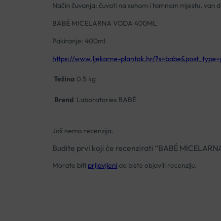
Način čuvanja: čuvati na suhom i tamnom mjestu, van d
BABÉ MICELARNA VODA 400ML
Pakiranje: 400ml
https://www.ljekarne-plantak.hr/?s=babe&post_type=
Težina
0.5 kg
Brend
Laboratories BABÉ
Još nema recenzija.
Budite prvi koji će recenzirati “BABÉ MICELA
Morate biti
prijavljeni
da biste objavili recenziju.