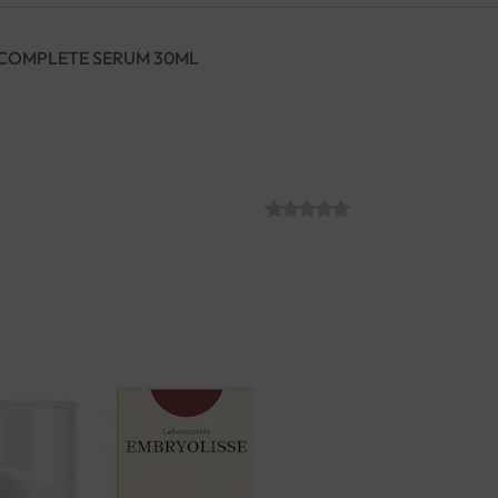
 COMPLETE SERUM 30ML
EMBRYOLISSE 
30ML
SKU:
€
39.53
Complete Serum svojim djelov
dermisa te stvara zaštitni film
lica, daje punu kožu, zaglađuje