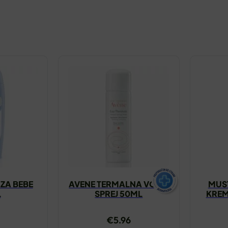
 ZA BEBE
AVENE TERMALNA VODA
MUS
L
SPREJ 50ML
KREM
€
5.96