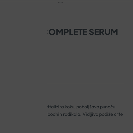
ANTI-AGE COMPLETE SERUM
anjem popunjava i revitalizira kožu, poboljšava punoću
 štiteći je pritom od slobodnih radikala. Vidljivo podiže crte
 bore i učvršćuje je.