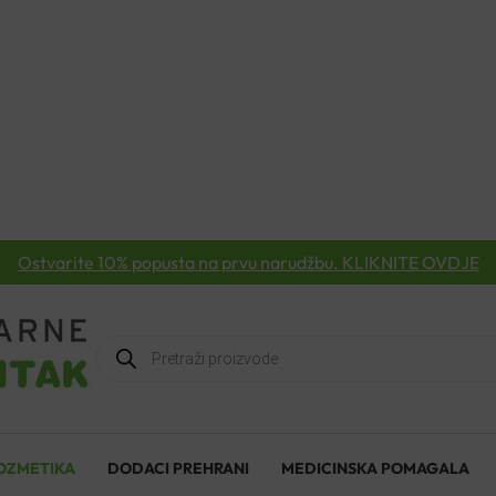
Ostvarite 10% popusta na prvu narudžbu. KLIKNITE OVDJE
Products
search
OZMETIKA
DODACI PREHRANI
MEDICINSKA POMAGALA