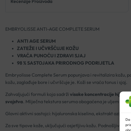
Recenzije Proizvoda
EMBRYOLISSE ANTI-AGE COMPLETE SERUM
ANTI AGE SERUM
ZATEŽE I UČVRŠĆUJE KOŽU
VRAĆA PUNOĆU I ZDRAVI SJAJ
98 % SASTOJAKA PRIRODNOG PODRIJETLA
Embryolisse Complete Serum popunjava i revitalizira kožu, pobo
kožu, zaglađuje bore i učvršćuje je. Koži se vraća tonus i sjaj.
Zahvaljujući formuli koja sadrži
visoke koncentracije hijaluro
svojstva
. Mliječna tekstura seruma obogaćena je uljem noćur
Glavni aktivni sastojci: hijaluronska kiselina, ekstrakt azijske 
Da 
pri
Za sve tipove kože, uključujući osjetljivu kožu. Podnošljivost j
obr