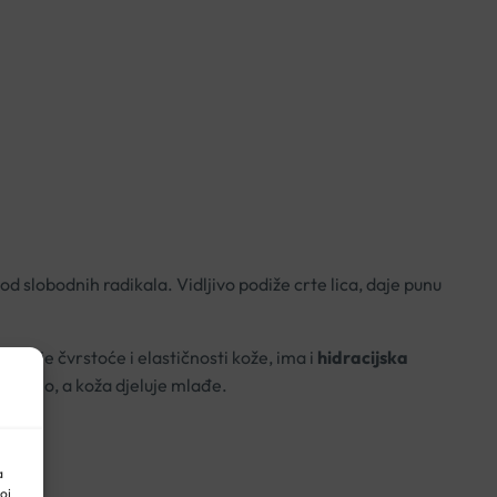
d slobodnih radikala. Vidljivo podiže crte lica, daje punu
jačanje čvrstoće i elastičnosti kože,
ima i
hidracijska
dmorno, a koža djeluje mlađe.
a
oj