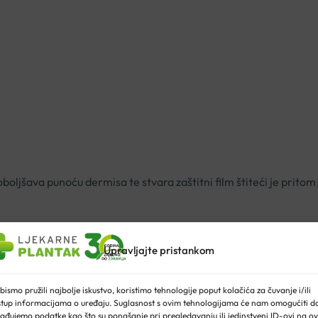
ljšava punoću dermisa te stvara zaštitni film štiteći je pritom o
nske kiseline
i ekstrakta azijske trešnje ovaj anti-age serum, uz 
ka kako bi pružila koži dugotrajan osjećaj ugode. Lice izgleda o
Upravljajte pristankom
trešnje (lychee) i ulje noćurka.
bismo pružili najbolje iskustvo, koristimo tehnologije poput kolačića za čuvanje i/ili
stup informacijama o uređaju. Suglasnost s ovim tehnologijama će nam omogućiti d
e dermatološki ispitana.
ađujemo podatke kao što su ponašanje pri pregledavanju ili jedinstveni ID-ovi na ov