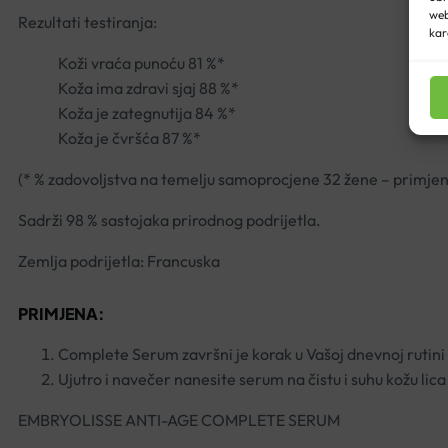
web
Rezultati testiranja:
kar
Koži vraća punoću 81 %*
Koža ima zdravi sjaj 88 %*
Koža je zategnutija 84 %*
Koža je čvršća 87 %*
(* % zadovoljstva na temelju samoprocjene 32 žene – primjen
Sadrži 98 % sastojaka prirodnog podrijetla.
Zemlja podrijetla: Francuska
PRIMJENA:
Complete Serum završni je korak u Vašoj dnevnoj rutini 
Ujutro i navečer nanesite serum na čistu i suhu kožu lica
EMBRYOLISSE ANTI-AGE COMPLETE SERUM