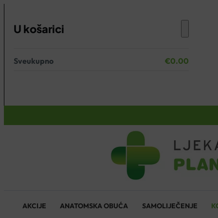
U košarici
Sveukupno
€
0.00
Nema proizvoda u košarici.
KOŠARICA
AKCIJE
ANATOMSKA OBUĆA
SAMOLIJEČENJE
K