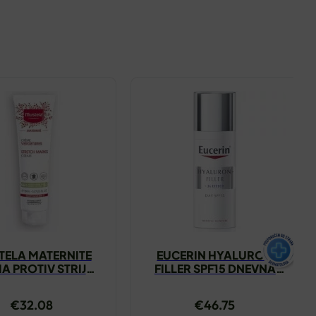
TELA MATERNITE
EUCERIN HYALURON
A PROTIV STRIJA
FILLER SPF15 DNEVNA
250ML
KREMA NORMALNA
MJEŠOVITA KOŽA 50ML
€
32.08
€
46.75