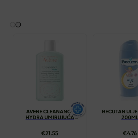
AVENE CLEANANCE
BECUTAN ULJE
HYDRA UMIRUJUĆA
200M
KREMA ZA ČIŠĆENJE
200ML
€
21.55
€
4.76