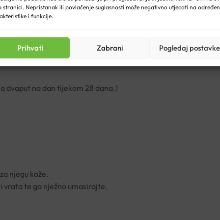
 stranici. Nepristanak ili povlačenje suglasnosti može negativno utjecati na određe
akteristike i funkcije.
Prihvati
Zabrani
Pogledaj postavke
a dvaput na dan tijekom 28 dana.)
za njegu kože.
 i vrata te ga nježno umasirajte.