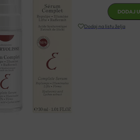
EMBRYOLISSE
DODAJ U
ANTI-
AGE
Dodaj na listu želja
COMPLETE
SERUM
30ML
Besplatna dostava za narudžbe i
količina
Rok isporuke: 2 – 5 dana
Naručite telefonski
+385 3355 400