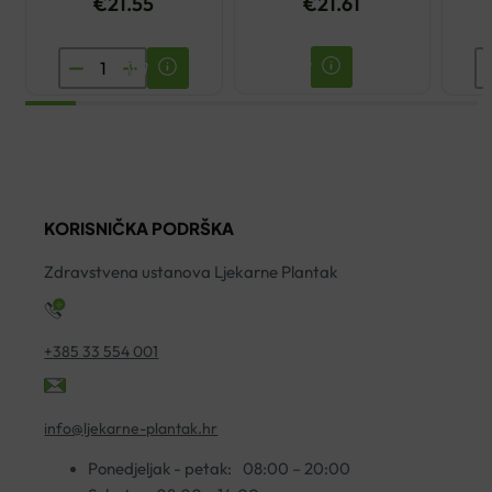
€
21.55
€
21.61
AVENE
A
CLEANANCE
T
HYDRA
V
UMIRUJUĆA
S
KREMA
5
ZA
ko
KORISNIČKA PODRŠKA
ČIŠĆENJE
200ML
Zdravstvena ustanova Ljekarne Plantak
količina
+385 33 554 001
info@ljekarne-plantak.hr
Ponedjeljak - petak:
08:00 – 20:00