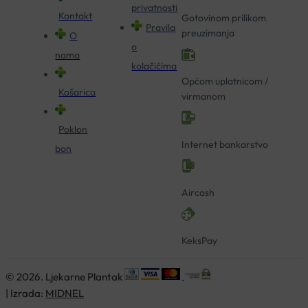
privatnosti
Kontakt
Gotovinom prilikom
Pravila
preuzimanja
O
o
nama
kolačićima
Općom uplatnicom /
Košarica
virmanom
Poklon
Internet bankarstvo
bon
Aircash
KeksPay
© 2026. Ljekarne Plantak
| Izrada:
MIDNEL