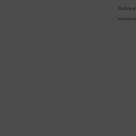
Budite 
Morate bi