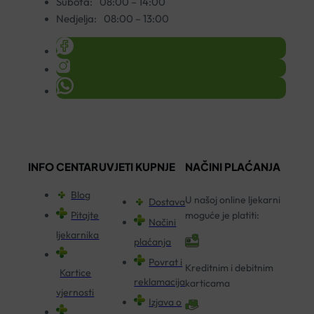
Subota:
08:00 – 14:00
Nedjelja:
08:00 – 13:00
INFO CENTAR
UVJETI KUPNJE
NAČINI PLAĆANJA
Blog
U našoj online ljekarni
Dostava
Pitajte
moguće je platiti:
Načini
ljekarnika
plaćanja
Povrat i
Kreditnim i debitnim
Kartice
reklamacija
karticama
vjernosti
Izjava o