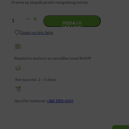
Krema za stopala protiv neugodnog mirisa.
LIDERA
DODAJ U
DEZODORANTNA
KOŠARICU
Dodaj na listu želja
KREMA
ZA
NOGE
količina
Besplatna dostava za narudžbe iznad €49,99
Rok isporuke: 2 – 5 dana
Naručite telefonski
+385 3355 4001