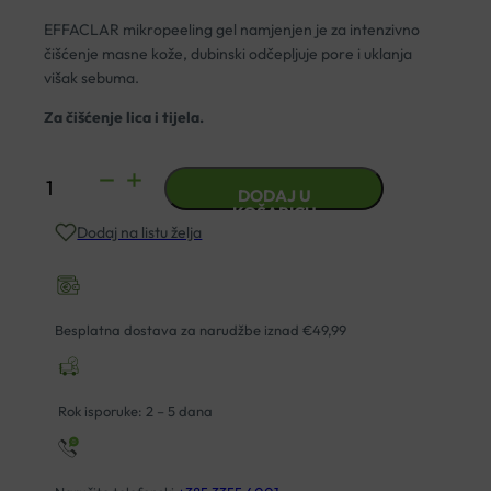
EFFACLAR mikropeeling gel namjenjen je za intenzivno
čišćenje masne kože, dubinski odčepljuje pore i uklanja
višak sebuma.
Za čišćenje lica i tijela.
LA
DODAJ U
ROCHE-
KOŠARICU
Dodaj na listu želja
POSAY
EFFACLAR
MICRO-
PEELING
Besplatna dostava za narudžbe iznad €49,99
GEL
200ML
količina
Rok isporuke: 2 – 5 dana