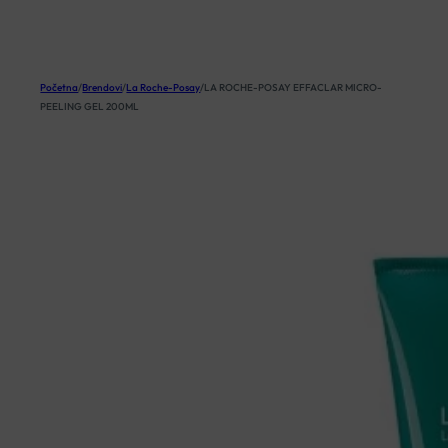
KOŠARICA
Početna
/
Brendovi
/
La Roche-Posay
/
LA ROCHE-POSAY EFFACLAR MICRO-
PEELING GEL 200ML