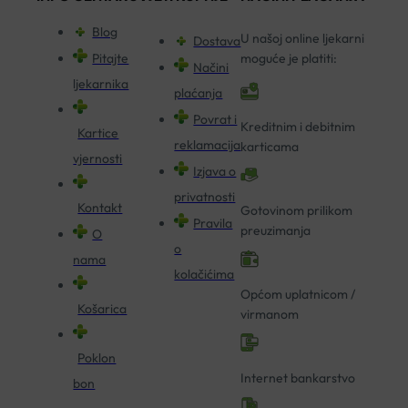
Blog
U našoj online ljekarni
Dostava
Pitajte
moguće je platiti:
Načini
ljekarnika
plaćanja
Povrat i
Kreditnim i debitnim
Kartice
reklamacija
karticama
vjernosti
Izjava o
privatnosti
Kontakt
Gotovinom prilikom
Pravila
preuzimanja
O
o
nama
kolačićima
Općom uplatnicom /
Košarica
virmanom
Poklon
Internet bankarstvo
bon