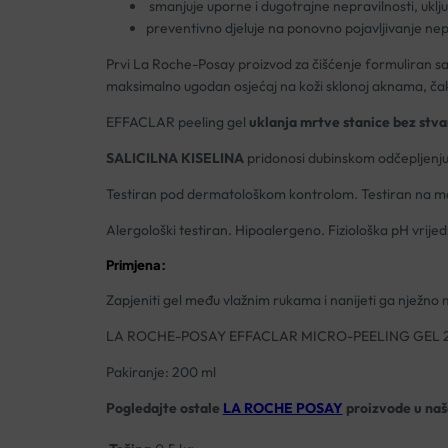
smanjuje uporne i dugotrajne nepravilnosti, uklju
preventivno djeluje na ponovno pojavljivanje nep
Prvi La Roche-Posay proizvod za čišćenje formuliran sa s
maksimalno ugodan osjećaj na koži sklonoj aknama, čak i
EFFACLAR peeling gel
uklanja mrtve stanice bez stvar
SALICILNA KISELINA
pridonosi dubinskom odčepljenju 
Testiran pod dermatološkom kontrolom. Testiran na ma
Alergološki testiran. Hipoalergeno. Fiziološka pH vrijed
Primjena:
Zapjeniti gel među vlažnim rukama i nanijeti ga nježno m
LA ROCHE-POSAY EFFACLAR MICRO-PEELING GEL 
Pakiranje: 200 ml
Pogledajte ostale
LA ROCHE POSAY
proizvode u našo