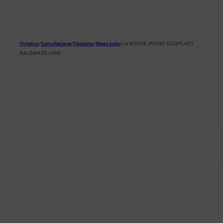
KOŠARICA
Početna
/
Samoliječenje
/
Dijabetes
/
Njega kože
/
LA ROCHE-POSAY CICAPLAST
BALZAM ZA USNE