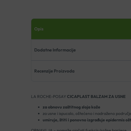
Opis
Dodatne Informacije
Recenzije Proizvoda
LA ROCHE-POSAY
CICAPLAST BALZAM ZA USNE
za obnovu zaštitnog sloja kože
za usne i ispucalo, oštećeno i nadraženo područj
umiruje, štiti i ponovno izgrađuje epidermis oš
OBNAVLJA – pomaže ojačati funkciju kožne barijere.