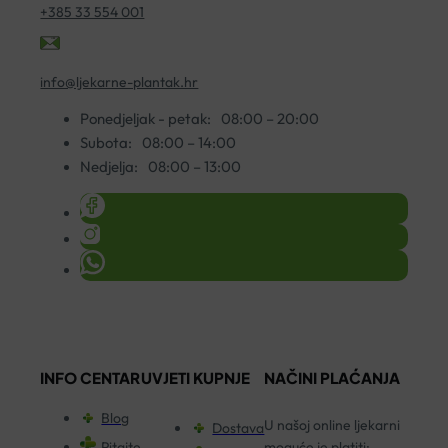
+385 33 554 001
info@ljekarne-plantak.hr
Ponedjeljak - petak:
08:00 – 20:00
Subota:
08:00 – 14:00
Nedjelja:
08:00 – 13:00
INFO CENTAR
UVJETI KUPNJE
NAČINI PLAĆANJA
Blog
U našoj online ljekarni
Dostava
Pitajte
moguće je platiti: