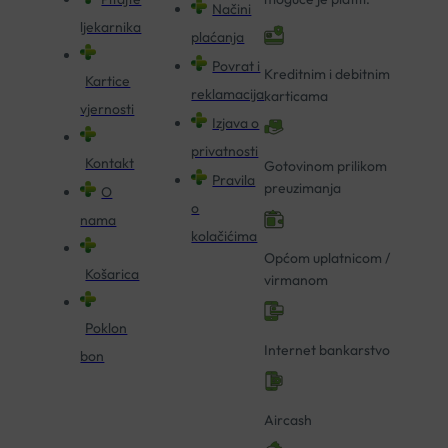
Načini
ljekarnika
plaćanja
Povrat i
Kreditnim i debitnim
Kartice
reklamacija
karticama
vjernosti
Izjava o
privatnosti
Kontakt
Gotovinom prilikom
Pravila
preuzimanja
O
o
nama
kolačićima
Općom uplatnicom /
Košarica
virmanom
Poklon
Internet bankarstvo
bon
Aircash