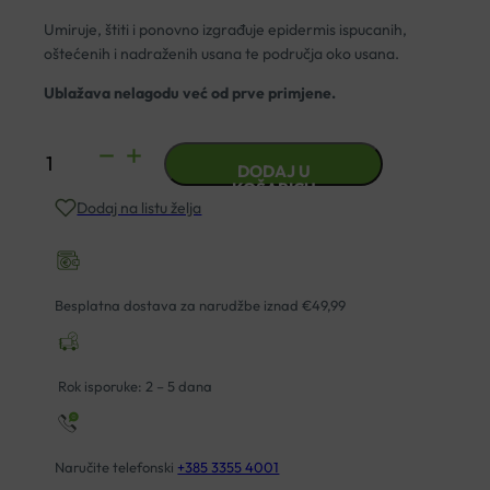
Umiruje, štiti i ponovno izgrađuje epidermis ispucanih,
oštećenih i nadraženih usana te područja oko usana.
Ublažava nelagodu već od prve primjene.
LA
DODAJ U
ROCHE-
KOŠARICU
Dodaj na listu želja
POSAY
CICAPLAST
BALZAM
ZA
Besplatna dostava za narudžbe iznad €49,99
USNE
količina
Rok isporuke: 2 – 5 dana
Naručite telefonski
+385 3355 4001