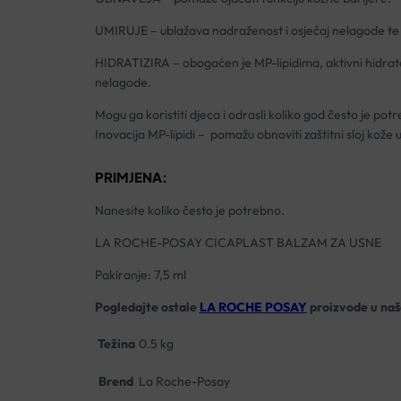
UMIRUJE – ublažava nadraženost i osjećaj nelagode te p
HIDRATIZIRA – obogaćen je MP-lipidima, aktivni hidratan
nelagode.
Mogu ga koristiti djeca i odrasli koliko god često je po
Inovacija MP-lipidi – pomažu obnoviti zaštitni sloj kože
PRIMJENA:
Nanesite koliko često je potrebno.
LA ROCHE-POSAY CICAPLAST BALZAM ZA USNE
Pakiranje: 7,5 ml
Pogledajte ostale
LA ROCHE POSAY
proizvode u našo
Težina
0.5 kg
Brend
La Roche-Posay