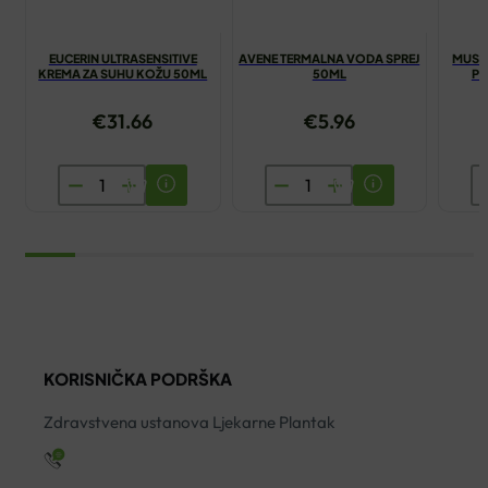
EUCERIN ULTRASENSITIVE
AVENE TERMALNA VODA SPREJ
MUST
KREMA ZA SUHU KOŽU 50ML
50ML
PR
€
31.66
€
5.96
EUCERIN
AVENE
M
ULTRASENSITIVE
TERMALNA
M
KREMA
VODA
K
ZA
SPREJ
P
SUHU
50ML
S
KOŽU
količina
2
50ML
ko
količina
KORISNIČKA PODRŠKA
Zdravstvena ustanova Ljekarne Plantak