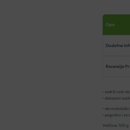
Opis
Dodatne Inf
Recenzije P
• sadrži cink-o
• dokazani sast
• dermatološki 
• pogodno i za 
Veličina: 100 g