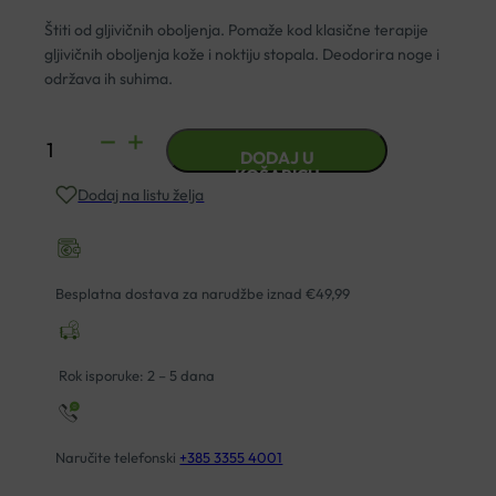
Štiti od gljivičnih oboljenja. Pomaže kod klasične terapije
gljivičnih oboljenja kože i noktiju stopala. Deodorira noge i
održava ih suhima.
GEHWOL
DODAJ U
PUDER
KOŠARICU
Dodaj na listu želja
ZA
STOPALA
MED
PROTIV
Besplatna dostava za narudžbe iznad €49,99
GLJIVICA
količina
Rok isporuke: 2 – 5 dana
Naručite telefonski
+385 3355 4001