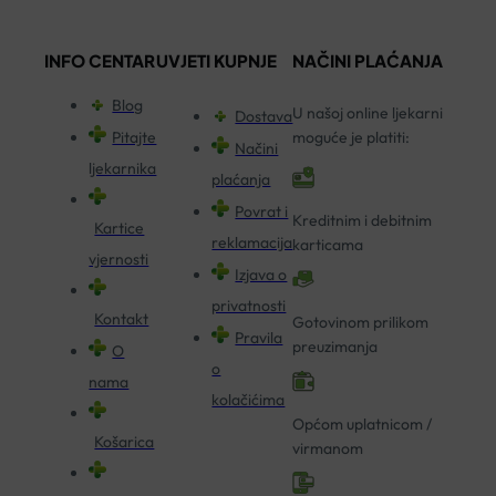
INFO CENTAR
UVJETI KUPNJE
NAČINI PLAĆANJA
Blog
U našoj online ljekarni
Dostava
Pitajte
moguće je platiti:
Načini
ljekarnika
plaćanja
Povrat i
Kreditnim i debitnim
Kartice
reklamacija
karticama
vjernosti
Izjava o
privatnosti
Kontakt
Gotovinom prilikom
Pravila
preuzimanja
O
o
nama
kolačićima
Općom uplatnicom /
Košarica
virmanom