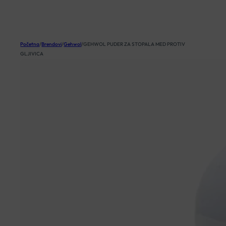
KOŠARICA
Početna
/
Brendovi
/
Gehwol
/
GEHWOL PUDER ZA STOPALA MED PROTIV
GLJIVICA