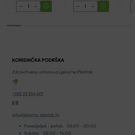
AVENE
DUCRAY
E
CLEANANCE
KELUAL
H
HYDRA
DS
F
UMIRUJUĆA
ŠAMPON
S
KREMA
PROTIV
D
ZA
PERUTI
K
ČIŠĆENJE
100ML
N
200ML
količina
M
KORISNIČKA PODRŠKA
količina
K
Zdravstvena ustanova Ljekarne Plantak
5
ko
+385 33 554 001
info@ljekarne-plantak.hr
Ponedjeljak - petak:
08:00 – 20:00
Subota:
08:00 – 14:00