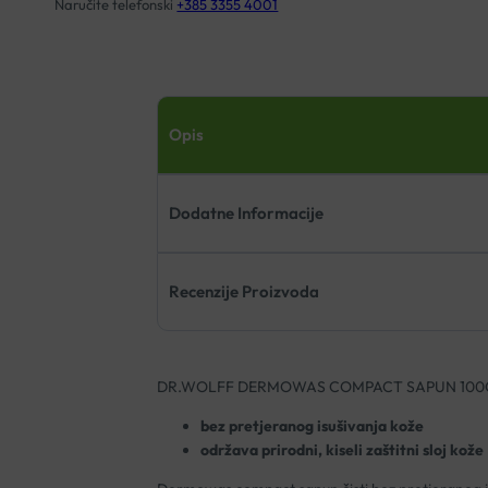
Naručite telefonski
+385 3355 4001
Opis
Dodatne Informacije
Recenzije Proizvoda
DR.WOLFF DERMOWAS COMPACT SAPUN 100
bez pretjeranog isušivanja kože
održava prirodni, kiseli zaštitni sloj kože