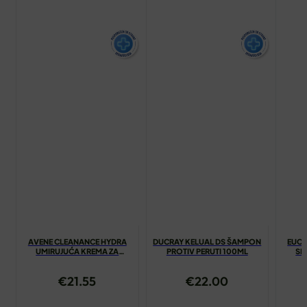
AVENE CLEANANCE HYDRA
DUCRAY KELUAL DS ŠAMPON
EUCE
UMIRUJUĆA KREMA ZA
PROTIV PERUTI 100ML
SP
ČIŠĆENJE 200ML
NORMA
€
21.55
€
22.00