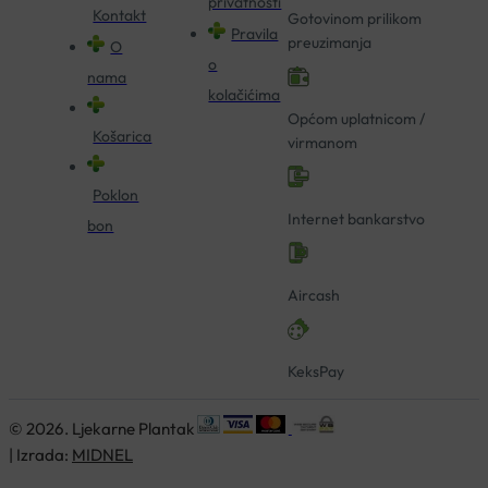
privatnosti
Kontakt
Gotovinom prilikom
Pravila
preuzimanja
O
o
nama
kolačićima
Općom uplatnicom /
Košarica
virmanom
Poklon
Internet bankarstvo
bon
Aircash
KeksPay
© 2026. Ljekarne Plantak
| Izrada:
MIDNEL