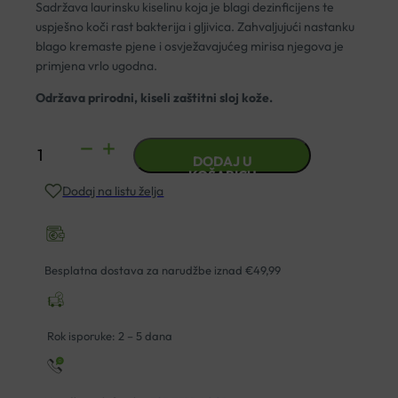
Sadržava laurinsku kiselinu koja je blagi dezinficijens te
uspješno koči rast bakterija i gljivica. Zahvaljujući nastanku
blago kremaste pjene i osvježavajućeg mirisa njegova je
primjena vrlo ugodna.
Održava prirodni, kiseli zaštitni sloj kože.
DR.WOLFF
DODAJ U
DERMOWAS
KOŠARICU
Dodaj na listu želja
COMPACT
SAPUN
100G
količina
Besplatna dostava za narudžbe iznad €49,99
Rok isporuke: 2 – 5 dana