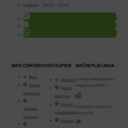
Nedjelja:
08:00 – 13:00
INFO CENTAR
UVJETI KUPNJE
NAČINI PLAĆANJA
Blog
U našoj online ljekarni
Dostava
Pitajte
moguće je platiti:
Načini
ljekarnika
plaćanja
Povrat i
Kreditnim i debitnim
Kartice
reklamacija
karticama
vjernosti
Izjava o