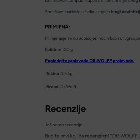
Dermowas compact sapun čisti bez pretjeranog isuši
Sadržava laurinsku kiselinu koja je
blagi dezinfici
PRIMJENA:
Primjenjuje se na uobičajen način kao i drugi sapu
Količina: 100 g
Pogledajte proizvode DR.WOLFF proizvode.
Težina
0.5 kg
Brend
Dr.Wolff
Recenzije
Još nema recenzija.
Budite prvi koji će recenzirati “DR.W