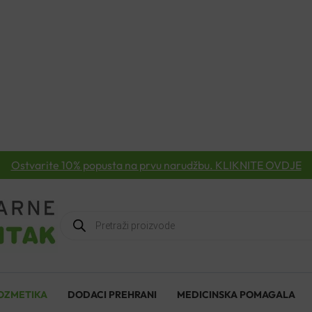
Ostvarite 10% popusta na prvu narudžbu. KLIKNITE OVDJE
Products
search
OZMETIKA
DODACI PREHRANI
MEDICINSKA POMAGALA