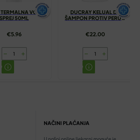
 TERMALNA VODA
DUCRAY KELUAL DS
SPREJ 50ML
ŠAMPON PROTIV PERUTI
100ML
€
5.96
€
22.00
AVENE
DUCRAY
TERMALNA
KELUAL
VODA
DS
SPREJ
ŠAMPON
50ML
PROTIV
količina
PERUTI
100ML
količina
NAČINI PLAĆANJA
U našoj online ljekarni moguće je