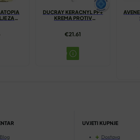
LATOPIA
DUCRAY KERACNYL PP+
AVENE
LJE ZA
KREMA PROTIV
 GRATIS
NEPRAVILNOSTI 30ML
6
€
21.61
ENTAR
UVJETI KUPNJE
Blog
Dostava