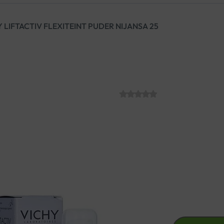
 LIFTACTIV FLEXITEINT PUDER NIJANSA 25
VICHY LIFTACT
25
SKU:
C006656
€
31.85
Tekući puder s učinkom lifting
Za žene iznad 40 godina koje 
VICHY