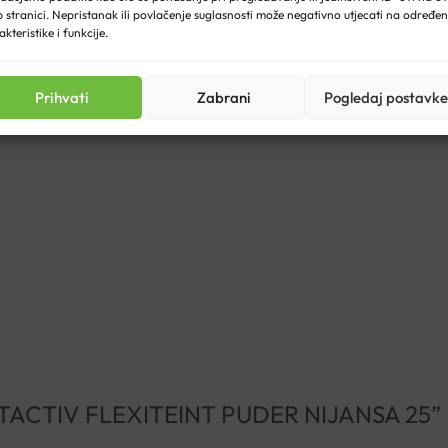
 stranici. Nepristanak ili povlačenje suglasnosti može negativno utjecati na određe
akteristike i funkcije.
Prihvati
Zabrani
Pogledaj postavke
 LIFTACTIV FLEXITEINT PUDER NIJANSA 25”