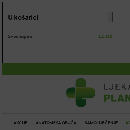
U košarici
Sveukupno
€
0.00
Nema proizvoda u košarici.
KOŠARICA
AKCIJE
ANATOMSKA OBUĆA
SAMOLIJEČENJE
K