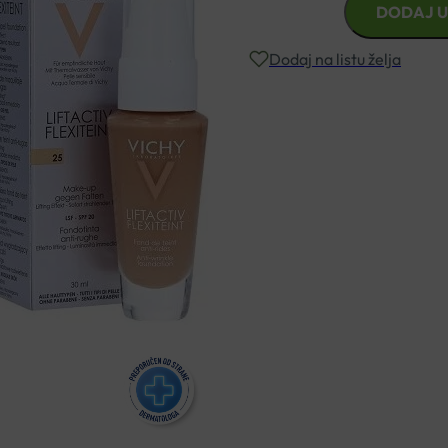
DODAJ U
LIFTACTIV
FLEXITEINT
Dodaj na listu želja
PUDER
NIJANSA
25
Besplatna dostava za narudžbe i
količina
Rok isporuke: 2 – 5 dana
Naručite telefonski
+385 3355 400