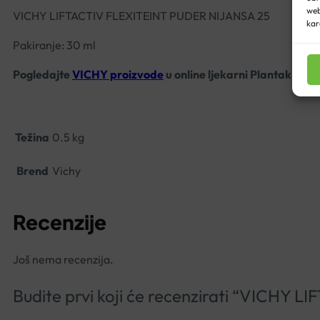
web
VICHY LIFTACTIV FLEXITEINT PUDER NIJANSA 25
kar
Pakiranje: 30 ml
Pogledajte
VICHY proizvode
u online ljekarni Plantak.
Težina
0.5 kg
Brend
Vichy
Recenzije
Još nema recenzija.
Budite prvi koji će recenzirati “VICHY