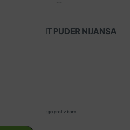
IV FLEXITEINT PUDER NIJANSA
a i zdravoga sjaja.
žele da puder bude i njega protiv bora.