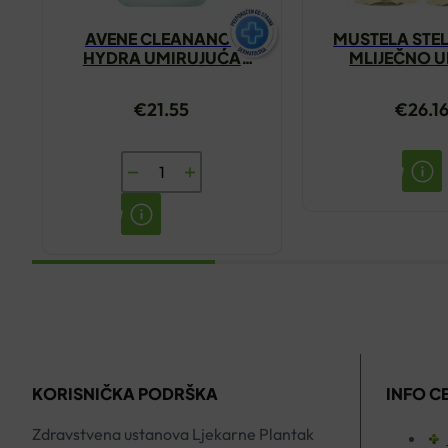
AVENE CLEANANCE
MUSTELA STE
HYDRA UMIRUJUĆA
MLIJEČNO U
KREMA ZA ČIŠĆENJE
KUPANJE 1+1
200ML
€
21.55
€
26.1
AVENE
CLEANANCE
HYDRA
UMIRUJUĆA
KREMA
ZA
ČIŠĆENJE
200ML
KORISNIČKA PODRŠKA
INFO C
količina
Zdravstvena ustanova Ljekarne Plantak