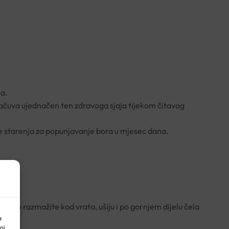
ca.
i sačuva ujednačen ten zdravoga sjaja tijekom čitavog
e starenja za popunjavanje bora u mjesec dana.
bro razmažite kod vrata, ušiju i po gornjem dijelu čela
a
oj