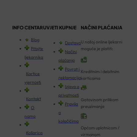
INFO CENTAR
UVJETI KUPNJE
NAČINI PLAĆANJA
Blog
U našoj online ljekarni
Dostava
Pitajte
moguće je platiti:
Načini
ljekarnika
plaćanja
Povrat i
Kreditnim i debitnim
Kartice
reklamacija
karticama
vjernosti
Izjava o
privatnosti
Kontakt
Gotovinom prilikom
Pravila
preuzimanja
O
o
nama
kolačićima
Općom uplatnicom /
Košarica
virmanom