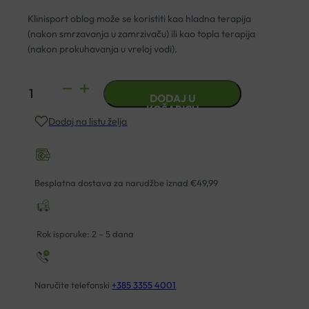
Klinisport oblog može se koristiti kao hladna terapija
(nakon smrzavanja u zamrzivaču) ili kao topla terapija
(nakon prokuhavanja u vreloj vodi).
KLINISPORT
DODAJ U
TOPLO-
KOŠARICU
Dodaj na listu želja
HLADNI
OBLOG
10X12
CM
Besplatna dostava za narudžbe iznad €49,99
količina
Rok isporuke: 2 – 5 dana
Naručite telefonski
+385 3355 4001