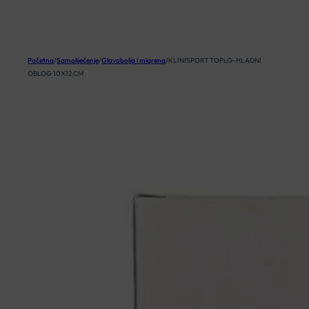
KOŠARICA
Početna
/
Samoliječenje
/
Glavobolja i migrena
/
KLINISPORT TOPLO-HLADNI
OBLOG 10X12 CM