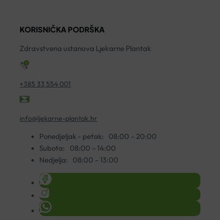
G
3
KORISNIČKA PODRŠKA
ko
Zdravstvena ustanova Ljekarne Plantak
+385 33 554 001
info@ljekarne-plantak.hr
Ponedjeljak - petak:
08:00 – 20:00
Subota:
08:00 – 14:00
Nedjelja:
08:00 – 13:00