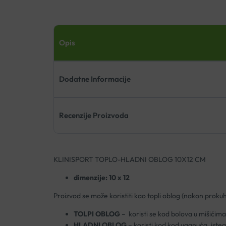
Opis
Dodatne Informacije
Recenzije Proizvoda
KLINISPORT TOPLO-HLADNI OBLOG 10X12 CM
dimenzije: 10 x 12
Proizvod se može koristiti kao topli oblog (nakon prokuh
TOLPI OBLOG
– koristi se kod bolova u mišićima
HLADNI OBLOG
– koristi kod kod uganuća, iste