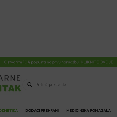
Ostvarite 10% popusta na prvu narudžbu. KLIKNITE OVDJE
Products
search
OZMETIKA
DODACI PREHRANI
MEDICINSKA POMAGALA