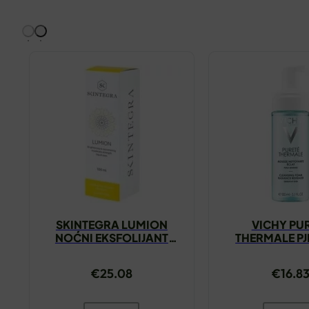
SKINTEGRA LUMION
VICHY PU
NOĆNI EKSFOLIJANT
THERMALE PJ
100ML
ČIŠĆENJE 
€
25.08
€
16.8