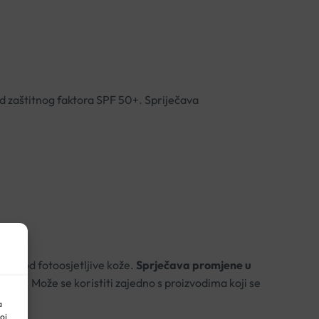
d zaštitnog faktora SPF 50+. Spriječava
te kod fotoosjetljive kože.
Sprječava promjene u
tmana. Može se koristiti zajedno s proizvodima koji se
a
oj