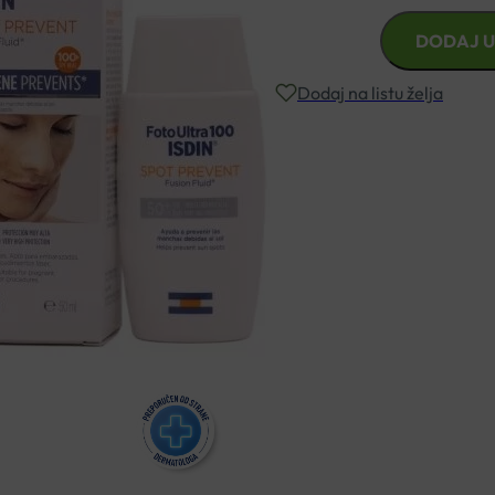
ISDIN
DODAJ U
FOTO
ULTRA
Dodaj na listu želja
100
SPOT
PREVENT
Besplatna dostava za narudžbe i
FLUID
SPF50+
Rok isporuke: 2 – 5 dana
50ML
količina
Naručite telefonski
+385 3355 400