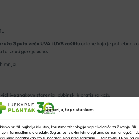
ML
pruža 3 puta veću UVA i UVB zaštitu
od one koja je potrebna ko
a te iznad gornje usne.
ih mrlja
 vidljive znakove starenja i dubinski hidratizira kožu
tetskih zahvata
Upravljajte pristankom
promjenama), prije i nakon dermatoloških i estetskih zahvata, 
 vrijeme trudnoće. Može se koristiti prije i poslije laserskih tre
bismo pružili najbolje iskustvo, koristimo tehnologije poput kolačića za čuvanje i/ili
stup informacijama o uređaju. Suglasnost s ovim tehnologijama će nam omogućiti d
ađujemo podatke kao što su ponašanje pri pregledavanju ili jedinstveni ID-ovi na ov