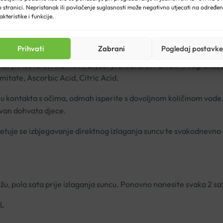
 trenju i toplini postaje sve laganija te se sve više stapa s vašo
 stranici. Nepristanak ili povlačenje suglasnosti može negativno utjecati na određe
akteristike i funkcije.
 Octocrylene, Alcohol Denat., Titanium Dioxide [nano], Butyl M
Prihvati
Zabrani
Pogledaj postavke
ol, PEG-30 Dipolyhydroxystearate, Nylon-12, PEG-10 Dimethicon
ryl Acetate, Allantoin, Glyceryl Stearate, Parfum (Fragrance)
itate, Ascorbic Acid, Citric Acid.
 kontakta s očima, odmah isperite s dovoljnom količinom vode. 
zvan dohvata djece.
vjetuje se izbjegavanje direktnog izlaganja suncu te svakodnevno
žu, pola sata prije izlaganja suncu. Ponovno nanesite svaka 2 sat
ML