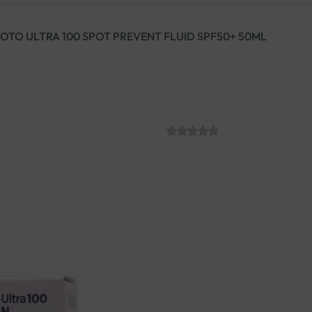
FOTO ULTRA 100 SPOT PREVENT FLUID SPF50+ 50ML
ISDIN FOTO UL
SPF50+ 50ML
SKU:
C011794
€
27.01
Trostruko veća UVA i UVB zašt
tipove kože, uključujući atopi
uzrokovane suncem ili nastal