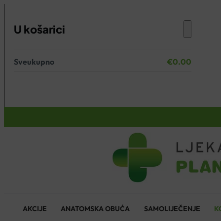
U košarici
Sveukupno
€
0.00
Nema proizvoda u košarici.
KOŠARICA
AKCIJE
ANATOMSKA OBUĆA
SAMOLIJEČENJE
K