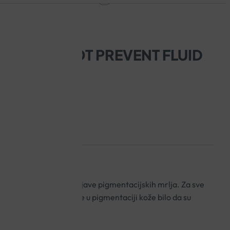
TRA 100 SPOT PREVENT FLUID
ita za sprječavanje pojave pigmentacijskih mrlja. Za sve
jsku. Sprečava promjene u pigmentaciji kože bilo da su
e tijekom trudnoće.