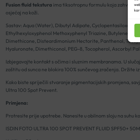
Fusion fluid tekstura
ima tiksotropnu formulu koja zahvaljujući
web
kar
osjećaj na koži.
Sastav: Aqua (Water), Dibutyl Adipate, Cyclopentasiloxane,
Ethylhexyloxyphenol Methoxyphenyl Triazine, Butylene Glyc
Dimethicone, Disteardimonium Hectorite, Panthenol, Tocophe
Hyaluronate, Dimethiconol, PEG-8, Tocopherol, Ascorbyl Palm
Izbjegavajte kontakt s očima i sluznim membranama. U slučaju
zaštitu od sunca ne blokira 100% sunčevog zračenja. Držite i
Kako biste spriječili stvaranje pigmentacijskih promjena, sa
Ultra 100 Spot Prevent.
Primjena:
Protresite prije upotrebe. Nanesite u obilnom sloju na suhu ko
ISDIN FOTO ULTRA 100 SPOT PREVENT FLUID SPF50+ 50