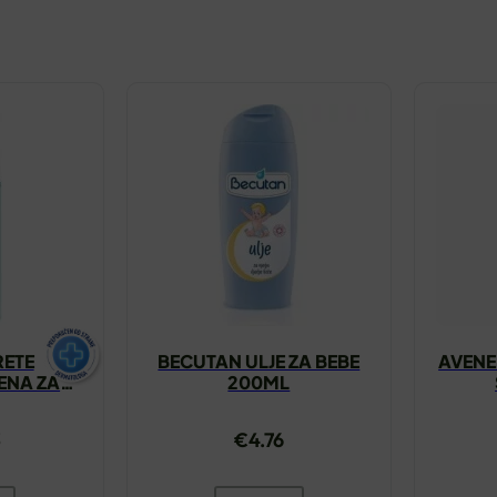
RETE
BECUTAN ULJE ZA BEBE
AVENE
ENA ZA
200ML
150ML
3
€
4.76