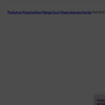
Početna
/
Kozmetika
/
Njega lica
/
Hiperpigmentacije
/
ISDIN 