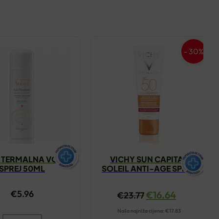
- 30%
 TERMALNA VODA
VICHY SUN CAPITAL
SPREJ 50ML
SOLEIL ANTI-AGE SPF50
KREMA 50ML
€
5.96
€
16.64
€
23.77
Naša najniža cijena:
€
17.83