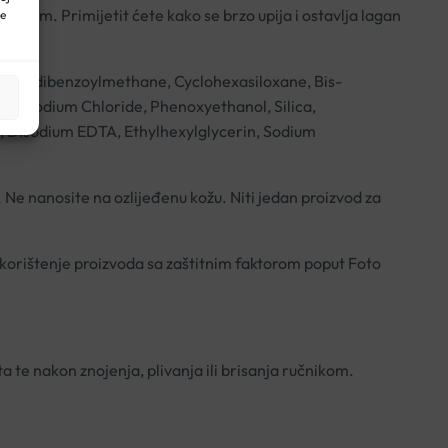
m kožom. Primijetit ćete kako se brzo upija i ostavlja lagan
ne
ethoxydibenzoylmethane, Cyclohexasiloxane, Bis-
e, Sodium Chloride, Phenoxyethanol, Silica,
, Disodium EDTA, Ethylhexylglycerin, Sodium
Ne nanosite na ozlijeđenu kožu. Niti jedan proizvod za
 korištenje proizvoda sa zaštitnim faktorom poput Foto
a te nakon znojenja, plivanja ili brisanja ručnikom.