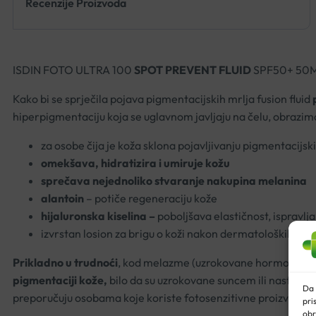
Recenzije Proizvoda
ISDIN FOTO ULTRA 100
SPOT PREVENT FLUID
SPF50+ 50
Kako bi se sprječila pojava pigmentacijskih mrlja fusion fluid
hiperpigmentaciju koja se uglavnom javljaju na čelu, obrazim
za osobe čija je koža sklona pojavljivanju pigmentacijsk
omekšava, hidratizira i umiruje kožu
sprečava nejednoliko stvaranje nakupina melanina
alantoin
– potiče regeneraciju kože
hijaluronska kiselina –
poboljšava elastičnost, ispravlja
izvrstan losion za brigu o koži nakon dermatoloških i es
Prikladno u trudnoći
, kod melazme (uzrokovane hormonalnim 
pigmentaciji kože,
bilo da su uzrokovane suncem ili nastale za
Da 
preporučuju osobama koje koriste fotosenzitivne proizvode.
pri
obr