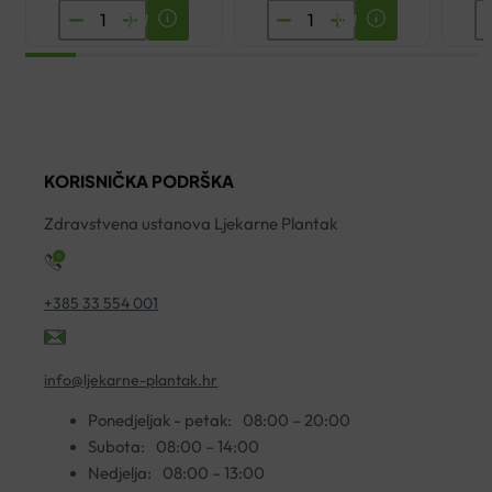
ENCIAN
MIVITA
C
MULTIVITAMIN
VITAMIN
E
ŠUMEĆE
C
T
TABLETE
500
A
A20
A45
D
količina
HAMAPHARM
ko
KORISNIČKA PODRŠKA
količina
Zdravstvena ustanova Ljekarne Plantak
+385 33 554 001
info@ljekarne-plantak.hr
Ponedjeljak - petak:
08:00 – 20:00
Subota:
08:00 – 14:00
Nedjelja:
08:00 – 13:00