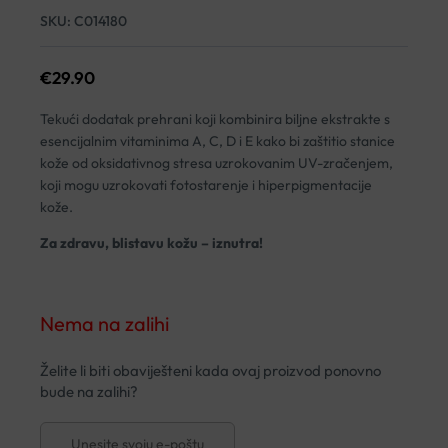
SKU:
C014180
€
29.90
Tekući dodatak prehrani koji kombinira biljne ekstrakte s
esencijalnim vitaminima A, C, D i E kako bi zaštitio stanice
kože od oksidativnog stresa uzrokovanim UV-zračenjem,
koji mogu uzrokovati fotostarenje i hiperpigmentacije
kože.
Za zdravu, blistavu kožu – iznutra!
Nema na zalihi