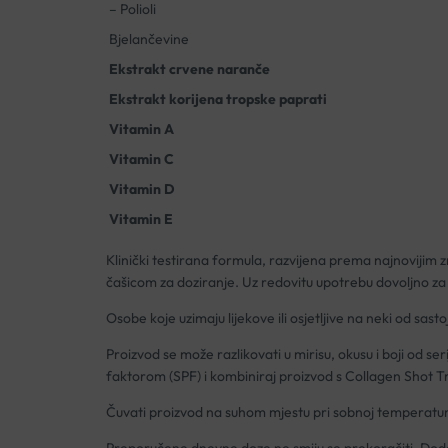
– Polioli
Bjelančevine
Ekstrakt crvene naranče
Ekstrakt korijena tropske paprati
Vitamin A
Vitamin C
Vitamin D
Vitamin E
Klinički testirana formula, razvijena prema najnoviji
čašicom za doziranje. Uz redovitu upotrebu dovoljno za
Osobe koje uzimaju lijekove ili osjetljive na neki od sast
Proizvod se može razlikovati u mirisu, okusu i boji od se
faktorom (SPF) i kombiniraj proizvod s Collagen Shot Tr
Čuvati proizvod na suhom mjestu pri sobnoj temperaturi
Preporučene dnevne doze ne smiju se prekoračiti. Doda