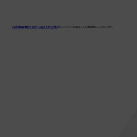
KOŠARICA
Početna
/
Brendovi
/
Gaia naturelle
/
GAIA NATURELLE SUNBRELLA 500ML