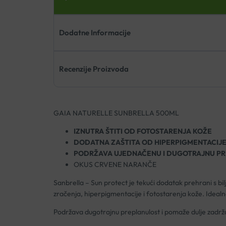
Dodatne Informacije
Recenzije Proizvoda
GAIA NATURELLE SUNBRELLA 500ML
IZNUTRA ŠTITI OD FOTOSTARENJA KOŽE
DODATNA ZAŠTITA OD HIPERPIGMENTACIJ
PODRŽAVA UJEDNAČENU I DUGOTRAJNU P
OKUS CRVENE NARANČE
Sanbrella – Sun protect je tekući dodatak prehrani s bilj
zračenja, hiperpigmentacije i fotostarenja kože. Idealno
Podržava dugotrajnu preplanulost i pomaže dulje zadržati