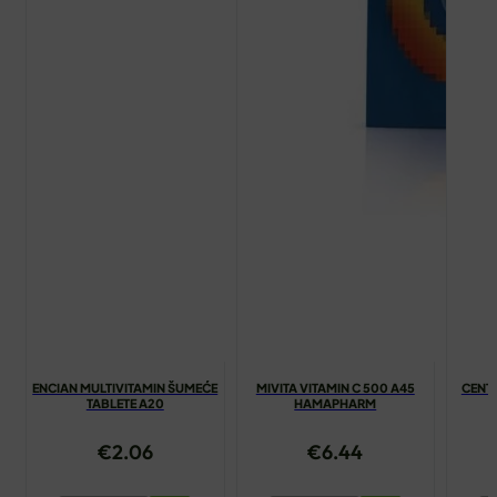
ENCIAN MULTIVITAMIN ŠUMEĆE
MIVITA VITAMIN C 500 A45
CENTR
TABLETE A20
HAMAPHARM
€
2.06
€
6.44