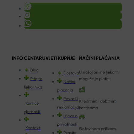
INFO CENTAR
UVJETI KUPNJE
NAČINI PLAĆANJA
Blog
U našoj online ljekarni
Dostava
Pitajte
moguće je platiti:
Načini
ljekarnika
plaćanja
Povrat i
Kreditnim i debitnim
Kartice
reklamacija
karticama
vjernosti
Izjava o
privatnosti
Kontakt
Gotovinom prilikom
Pravila