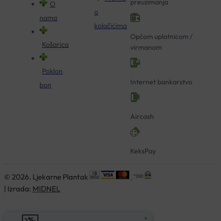
preuzimanja
O
o
nama
kolačićima
Općom uplatnicom /
Košarica
virmanom
Poklon
Internet bankarstvo
bon
Aircash
KeksPay
© 2026. Ljekarne Plantak
| Izrada:
MIDNEL