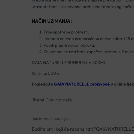
uravnotežene i raznovrsne prehrane te zdravog načina
NAČIN UZIMANJA:
Prije upotrebe protresti.
Jednom dnevno preporučenu dnevnu dozu (25 ml)
Popiti prije ili nakon obroka.
Za optimalne rezultate započeti najmanje 2 mjese
GAIA NATURELLE SUNBRELLA 500ML
Količina: 500 ml
Pogledajte
GAIA NATURELLE proizvode
u online lje
Brend
Gaia naturelle
Još nema recenzija.
Budite prvi koji će recenzirati “GAIA NATURE