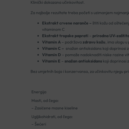
Klinički dokazana učinkovitost.
Za najbolje rezultate treba početi s uzimanjem najmanje
Ekstrakt crvene naranče –
štiti kožu od ošteće
vitaminom C
Ekstrakt tropske paprati
–
prirodna UV-zaštit
Vitamin A
– podržava
zdravu kožu
, ima ulogu u
Vitamin C –
snažan antioksidans koji doprinosi 
Vitamin D
– pomaže nadoknaditi niske razine vita
Vitamin E
–
snažan antioksidans
koji doprinosi 
Bez umjetnih boja i konzervansa, za učinkovitu njegu pr
Energija
Masti, od čega:
– Zasićene masne kiseline
Ugljikohidrati, od čega:
– Šećeri