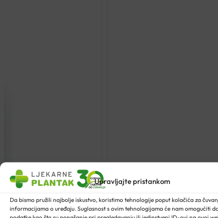
Upravljajte pristankom
Da bismo pružili najbolje iskustvo, koristimo tehnologije poput kolačića za čuvanje
informacijama o uređaju. Suglasnost s ovim tehnologijama će nam omogućiti 
podatke kao što su ponašanje pri pregledavanju ili jedinstveni ID-ovi na ovoj web