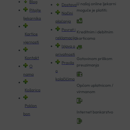
Blog
U našoj online ljekarni
Dostava
Pitajte
moguće je platiti:
Načini
ljekarnika
plaćanja
Povrat i
Kreditnim i debitnim
Kartice
reklamacija
karticama
vjernosti
Izjava o
privatnosti
Kontakt
Gotovinom prilikom
Pravila
preuzimanja
O
o
nama
kolačićima
Općom uplatnicom /
Košarica
virmanom
Poklon
Internet bankarstvo
bon