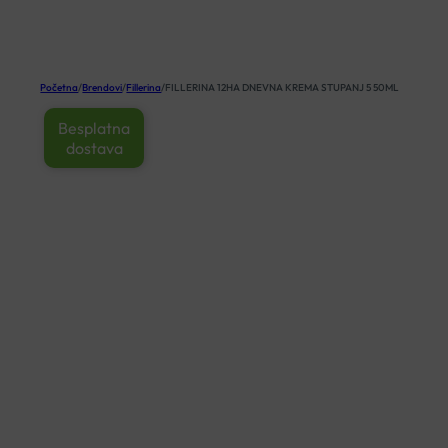
KOŠARICA
Početna
/
Brendovi
/
Fillerina
/
FILLERINA 12HA DNEVNA KREMA STUPANJ 5 50ML
Besplatna
dostava