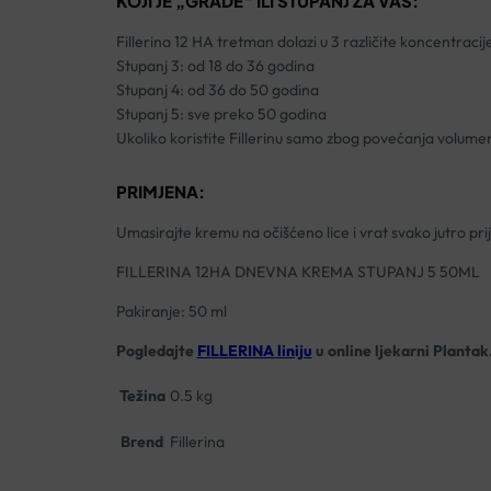
KOJI JE „GRADE“ ILI STUPANJ ZA VAS:
Fillerina 12 HA tretman dolazi u 3 različite koncentraci
Stupanj 3: od 18 do 36 godina
Stupanj 4: od 36 do 50 godina
Stupanj 5: sve preko 50 godina
Ukoliko koristite Fillerinu samo zbog povećanja volumen
PRIMJENA:
Umasirajte kremu na očišćeno lice i vrat svako jutro pri
FILLERINA 12HA DNEVNA KREMA STUPANJ 5 50ML
Pakiranje: 50 ml
Pogledajte
FILLERINA liniju
u online ljekarni Plantak
Težina
0.5 kg
Brend
Fillerina