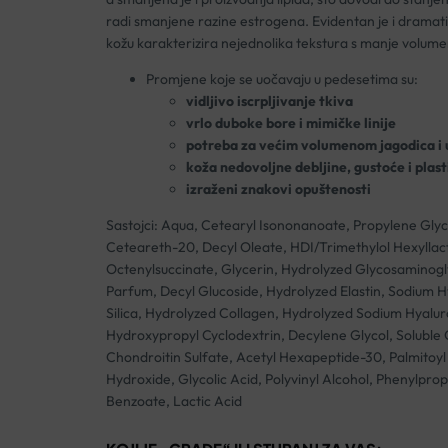
radi smanjene razine estrogena. Evidentan je i dramatiča
kožu karakterizira nejednolika tekstura s manje volum
Promjene koje se uočavaju u pedesetima su:
vidljivo iscrpljivanje tkiva
vrlo duboke bore i mimičke linije
potreba za većim volumenom jagodica i 
koža nedovoljne debljine, gustoće i plast
izraženi znakovi opuštenosti
Sastojci: Aqua, Cetearyl Isononanoate, Propylene Glyco
Ceteareth-20, Decyl Oleate, HDI/Trimethylol Hexyllac
Octenylsuccinate, Glycerin, Hydrolyzed Glycosaminogly
Parfum, Decyl Glucoside, Hydrolyzed Elastin, Sodium 
Silica, Hydrolyzed Collagen, Hydrolyzed Sodium Hyalu
Hydroxypropyl Cyclodextrin, Decylene Glycol, Soluble 
Chondroitin Sulfate, Acetyl Hexapeptide-30, Palmitoyl
Hydroxide, Glycolic Acid, Polyvinyl Alcohol, Phenylprop
Benzoate, Lactic Acid