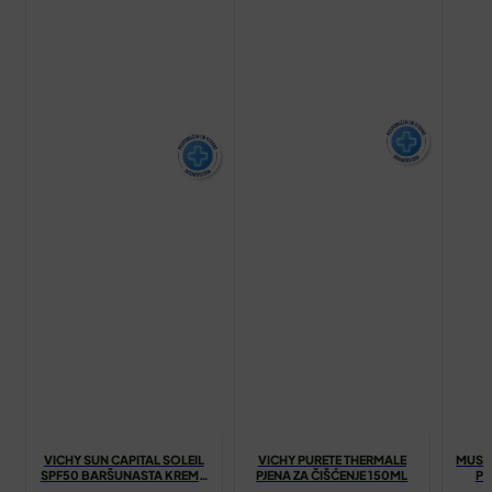
VICHY SUN CAPITAL SOLEIL
VICHY PURETE THERMALE
MUST
SPF50 BARŠUNASTA KREMA
PJENA ZA ČIŠĆENJE 150ML
PR
50ML