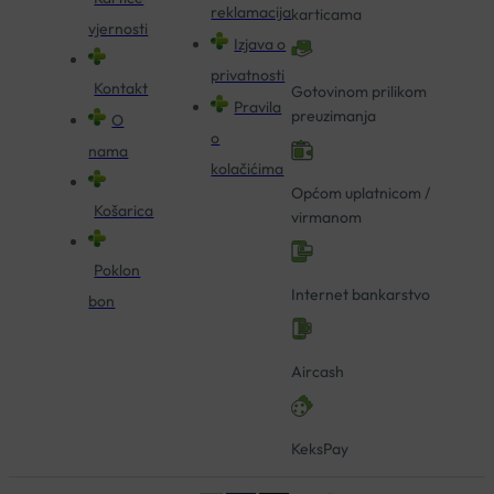
reklamacija
karticama
vjernosti
Izjava o
privatnosti
Kontakt
Gotovinom prilikom
Pravila
preuzimanja
O
o
nama
kolačićima
Općom uplatnicom /
Košarica
virmanom
Poklon
Internet bankarstvo
bon
Aircash
KeksPay