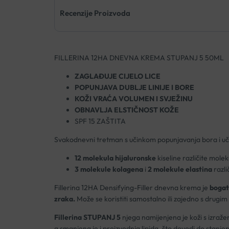
Recenzije Proizvoda
FILLERINA 12HA DNEVNA KREMA STUPANJ 5 50ML
ZAGLAĐUJE CIJELO LICE
POPUNJAVA DUBLJE LINIJE I BORE
KOŽI VRAĆA VOLUMEN I SVJEŽINU
OBNAVLJA ELSTIČNOST KOŽE
SPF 15 ZAŠTITA
Svakodnevni tretman s učinkom popunjavanja bora i učvrš
12 molekula hijaluronske
kiseline različite mol
3 molekule kolagena
i
2 molekule elastina
razli
Fillerina 12HA Densifying-Filler dnevna krema je
bogat
zraka.
Može se koristiti samostalno ili zajedno s drugim
Fillerina STUPANJ 5
njega namijenjena je koži s izraž
a smanjena je i proizvodnja lipida, što dovodi do stanjen