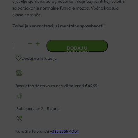
ulje, ulje sjemenki žutog noćurka, magnezij i cink koji su bitni
za održavanje normalne funkcije mozga. Voćna kapsula
okusa naranče.
Za bolju koncentraciju i mentalne sposobnosti!
ESPRICO
DODAJ U
KAPSULE
KOŠARICU
Dodaj na listu želja
A60
količina
Besplatna dostava za narudžbe iznad €49,99
Rok isporuke: 2 – 5 dana
Naručite telefonski
+385 3355 4001