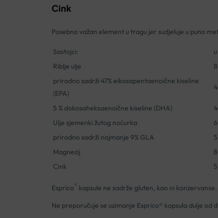
Cink
Posebno važan element u tragu jer sudjeluje u puno met
Sastojci:
u
Riblje ulje
8
prirodno sadrži 47% eikosapentaenoične kiseline
4
(EPA)
5 % dokosaheksaenoične kiseline (DHA)
4
Ulje sjemenki žutog noćurka
6
prirodno sadrži najmanje 9% GLA
5
Magnezij
8
Cink
5
®
Esprico
kapsule ne sadrže gluten, kao ni konzervanse.
Ne preporučuje se uzimanje Esprico® kapsula dulje od d