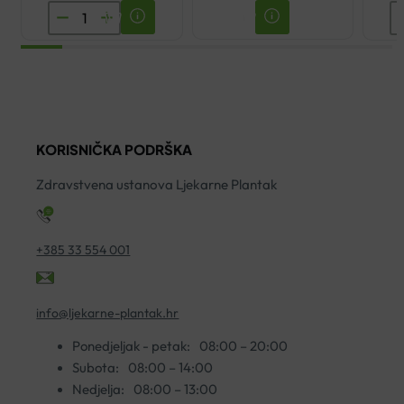
ENCIAN
E
MAGNEZIJ
J
ŠUMEĆE
O
TABLETE
K
A20
A
količina
ko
KORISNIČKA PODRŠKA
Zdravstvena ustanova Ljekarne Plantak
+385 33 554 001
info@ljekarne-plantak.hr
Ponedjeljak - petak:
08:00 – 20:00
Subota:
08:00 – 14:00
Nedjelja:
08:00 – 13:00