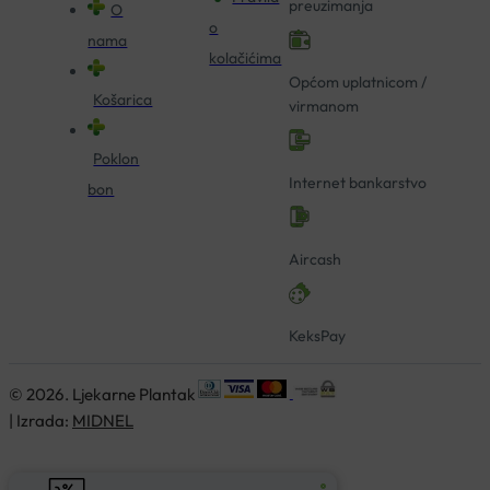
preuzimanja
O
o
nama
kolačićima
Općom uplatnicom /
Košarica
virmanom
Poklon
Internet bankarstvo
bon
Aircash
KeksPay
© 2026. Ljekarne Plantak
| Izrada:
MIDNEL