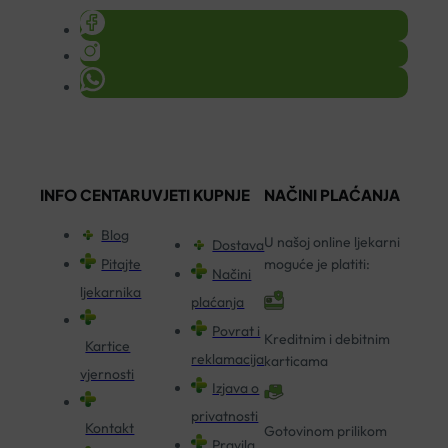
INFO CENTAR
UVJETI KUPNJE
NAČINI PLAĆANJA
Blog
U našoj online ljekarni
Dostava
Pitajte
moguće je platiti:
Načini
ljekarnika
plaćanja
Povrat i
Kreditnim i debitnim
Kartice
reklamacija
karticama
vjernosti
Izjava o
privatnosti
Kontakt
Gotovinom prilikom
Pravila