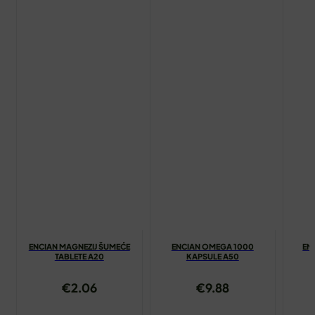
ENCIAN MAGNEZIJ ŠUMEĆE
ENCIAN OMEGA 1000
EN
TABLETE A20
KAPSULE A50
€
2.06
€
9.88