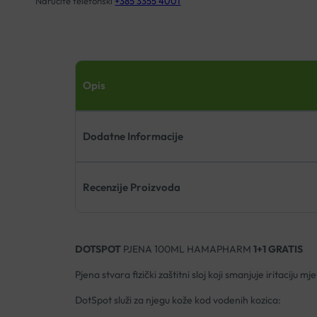
Naručite telefonski
+385 3355 4001
Opis
Dodatne Informacije
Recenzije Proizvoda
DOTSPOT
PJENA 100ML HAMAPHARM
1+1 GRATIS
Pjena stvara fizički zaštitni sloj koji smanjuje iritaciju
DotSpot služi za njegu kože kod vodenih kozica: