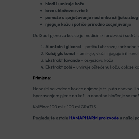
hladi i umiruje kožu
brzo ublažava svrbež
pomaže u sprječavanju nastanka ožiljaka zbog
njeguje kožu i potiče prirodno zacjeljivanj
e
DotSpot pjena za kozice je medicinski proizvod i sadrži
Alantoin i glicerol
– potiču i ubrzavaju prirodno z
Kalcij glukonat
– umiruje, vlaži i njeguje iritiranu
Ekstrakt lavande
– osvježava kožu
Ekstrakt zob
i – umiruje oštećenu kožu, oblaže kož
Primjena:
Nanositi na vodene kozice najmanje tri puta dnevno ili s
isparavanjem pjene na koži, a dodatno hlađenje se mo
Količina: 100 ml + 100 ml GRATIS
Pogledajte ostale
HAMAPHARM proizvode
u našoj p