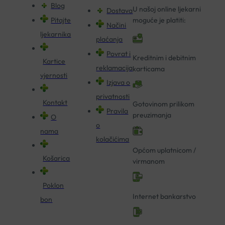
Blog
U našoj online ljekarni
Dostava
Pitajte
moguće je platiti:
Načini
ljekarnika
plaćanja
Povrat i
Kreditnim i debitnim
Kartice
reklamacija
karticama
vjernosti
Izjava o
privatnosti
Kontakt
Gotovinom prilikom
Pravila
preuzimanja
O
o
nama
kolačićima
Općom uplatnicom /
Košarica
virmanom
Poklon
Internet bankarstvo
bon