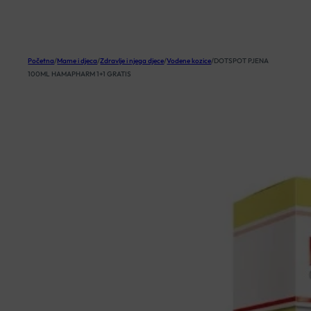
KOŠARICA
Početna
/
Mame i djeca
/
Zdravlje i njega djece
/
Vodene kozice
/
DOTSPOT PJENA
100ML HAMAPHARM 1+1 GRATIS