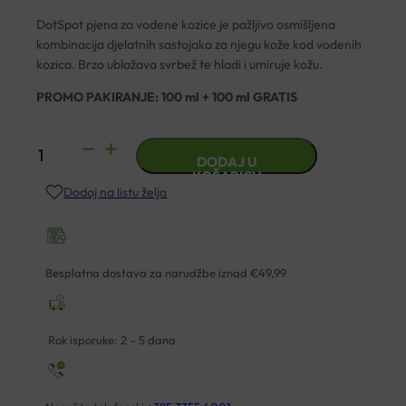
DotSpot pjena za vodene kozice je pažljivo osmišljena
kombinacija djelatnih sastojaka za njegu kože kod vodenih
kozica. Brzo ublažava svrbež te hladi i umiruje kožu.
PROMO PAKIRANJE: 100 ml + 100 ml GRATIS
DOTSPOT
DODAJ U
PJENA
KOŠARICU
Dodaj na listu želja
100ML
HAMAPHARM
1+1
GRATIS
Besplatna dostava za narudžbe iznad €49,99
količina
Rok isporuke: 2 – 5 dana