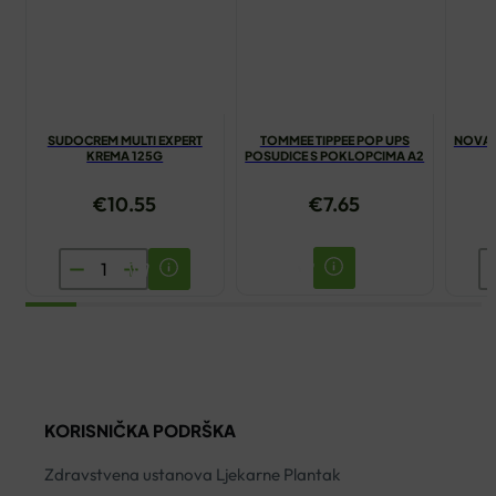
SUDOCREM MULTI EXPERT
TOMMEE TIPPEE POP UPS
NOVALA
KREMA 125G
POSUDICE S POKLOPCIMA A2
€
10.55
€
7.65
SUDOCREM
N
MULTI
3
EXPERT
N
KREMA
U
125G
P
količina
4
KORISNIČKA PODRŠKA
ko
Zdravstvena ustanova Ljekarne Plantak