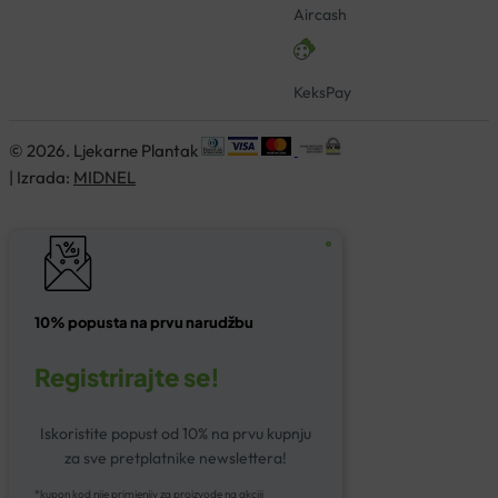
Aircash
KeksPay
© 2026. Ljekarne Plantak
| Izrada:
MIDNEL
10% popusta na prvu narudžbu
Registrirajte se!
Iskoristite popust od 10% na prvu kupnju
za sve pretplatnike newslettera!
*kupon kod nije primjenjiv za proizvode na akciji