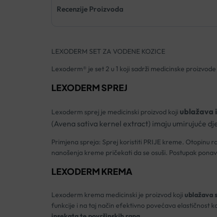
Recenzije Proizvoda
LEXODERM SET ZA VODENE KOZICE
Lexoderm® je set 2 u 1 koji sadrži medicinske proizvode
LEXODERM SPREJ
ublažava ir
Lexoderm sprej je medicinski proizvod koji
(Avena sativa kernel extract) imaju umirujuće dj
Primjena spreja: Sprej koristiti PRIJE kreme. Otopinu r
nanošenja kreme pričekati da se osuši. Postupak ponavlj
LEXODERM KREMA
Lexoderm krema medicinski je proizvod koji
ublažava 
funkcije i na taj način efektivno povećava elastičnost k
insekata te površinskih rana.