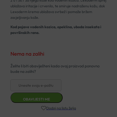
2 u 1 SET za njegu kože kod vodenih kozica. Lexoderm sprej
ublažava iritacije i crvenilo, te smiruje nadraženu kožu, dok
Lexoderm krema ublažava svrbež i pomaže bržem
zacjeljivanju kože.
Kod pojave vodenih kozica, opeklina, uboda insekata i
površinskih rana.
Nema na zalihi
Dodaj na listu želja