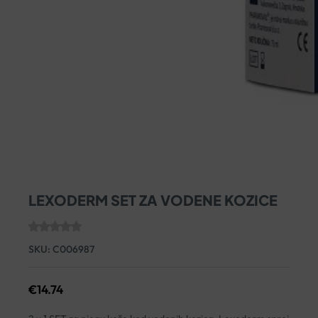
LEXODERM SET ZA VODENE KOZICE
SKU:
C006987
€
14.74