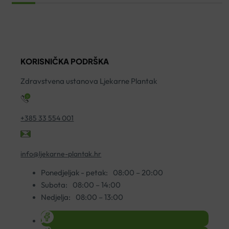
IZDAJALICA
IZDAJALICA
SCF332/01
ZA
količina
MLIJEKO
količina
KORISNIČKA PODRŠKA
Zdravstvena ustanova Ljekarne Plantak
+385 33 554 001
info@ljekarne-plantak.hr
Ponedjeljak - petak:
08:00 – 20:00
Subota:
08:00 – 14:00
Nedjelja:
08:00 – 13:00