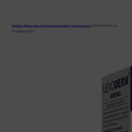
KOŠARICA
Početna
/
Mame i djeca
/
Zdravlje i njega djece
/
Vodene kozice
/
LEXODERM SET ZA
VODENE KOZICE