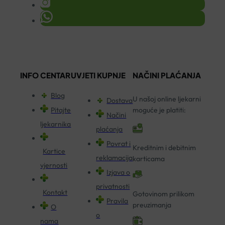
INFO CENTAR
UVJETI KUPNJE
NAČINI PLAĆANJA
Blog
U našoj online ljekarni
Dostava
Pitajte
moguće je platiti:
Načini
ljekarnika
plaćanja
Povrat i
Kreditnim i debitnim
Kartice
reklamacija
karticama
vjernosti
Izjava o
privatnosti
Kontakt
Gotovinom prilikom
Pravila
preuzimanja
O
o
nama