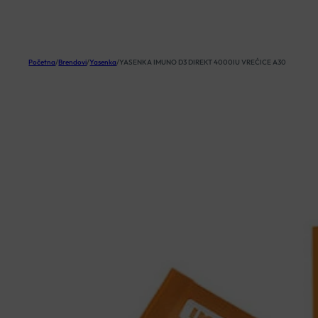
KOŠARICA
Početna
/
Brendovi
/
Yasenka
/
YASENKA IMUNO D3 DIREKT 4000IU VREĆICE A30