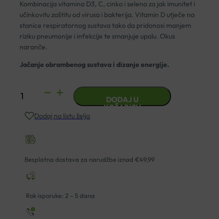
Kombinacija vitamina D3, C, cinka i selena za jak imunitet i
učinkovitu zaštitu od virusa i bakterija. Vitamin D utječe na
stanice respiratornog sustava tako da pridonosi manjem
riziku pneumonije i infekcije te smanjuje upalu. Okus
naranče.
Jačanje obrambenog sustava i dizanje energije.
YASENKA
DODAJ U
IMUNO
KOŠARICU
Dodaj na listu želja
D3
DIREKT
4000IU
VREĆICE
Besplatna dostava za narudžbe iznad €49,99
A30
količina
Rok isporuke: 2 – 5 dana