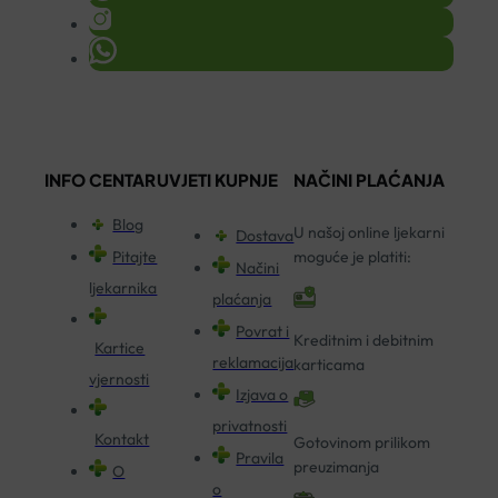
INFO CENTAR
UVJETI KUPNJE
NAČINI PLAĆANJA
Blog
U našoj online ljekarni
Dostava
Pitajte
moguće je platiti:
Načini
ljekarnika
plaćanja
Povrat i
Kreditnim i debitnim
Kartice
reklamacija
karticama
vjernosti
Izjava o
privatnosti
Kontakt
Gotovinom prilikom
Pravila
preuzimanja
O
o