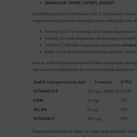
SMANJUJE UMOR I ISCRPLJENOST
Dodatak prehrani s vitaminom D3, C vitaminom, cinkom i 
respiratornog sustava: smanjuje upalu, smanjuje rizik a
Vitamin D i C te minerali cink i selen doprinose n
Vitamin D i cink doprinose održavanju normalnih
Vitamin C također doprinosi normalnom
stvara
Selen i cink doprinose održavanju zdrave i norm
Iako je u kliničkoj praksi vitamin D bio namijenjen za d
mjesecima (od listopada do travnja) kada je izloženost 
Sadrži u preporučenoj dozi
1 vrećica
%*PU
VITAMIN D3
100 µg / 4000 IU
2000
CINK
15 mg
150
SELEN
55 µg
100
VITAMIN C
300 mg
375
Preporučene dnevne doze ne smiju se prekoračiti. Doda