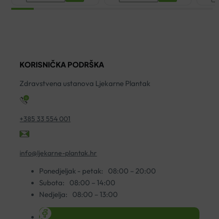
VITAMIN
CURCUMIN
M
C
FORTE+
3
ŠUMEĆE
KAPSULE
Š
TABLETE
A30
T
A20
količina
A
KORISNIČKA PODRŠKA
količina
ko
Zdravstvena ustanova Ljekarne Plantak
+385 33 554 001
info@ljekarne-plantak.hr
Ponedjeljak - petak:
08:00 – 20:00
Subota:
08:00 – 14:00
Nedjelja:
08:00 – 13:00