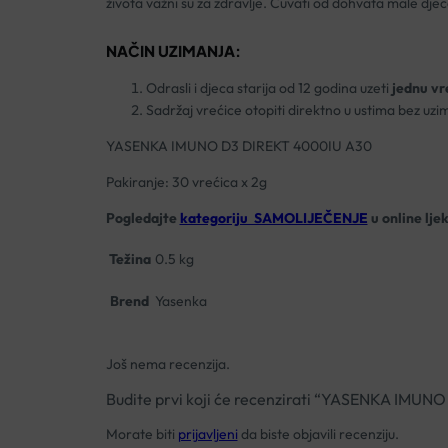
života važni su za zdravlje. Čuvati od dohvata male djec
NAČIN UZIMANJA:
Odrasli i djeca starija od 12 godina uzeti
jednu vr
Sadržaj vrećice otopiti direktno u ustima bez uzi
YASENKA IMUNO D3 DIREKT 4000IU A30
Pakiranje: 30 vrećica x 2g
Pogledajte
kategoriju SAMOLIJEČENJE
u online lje
Težina
0.5 kg
Brend
Yasenka
Još nema recenzija.
Budite prvi koji će recenzirati “YASENKA IM
Morate biti
prijavljeni
da biste objavili recenziju.