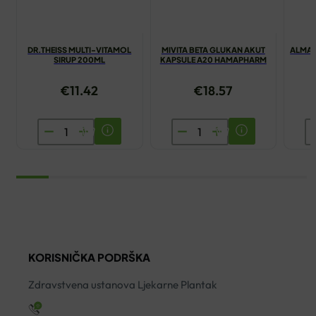
DR.THEISS MULTI-VITAMOL
MIVITA BETA GLUKAN AKUT
ALMAG
SIRUP 200ML
KAPSULE A20 HAMAPHARM
€
11.42
€
18.57
DR.THEISS
MIVITA
A
MULTI-
BETA
C
VITAMOL
GLUKAN
F
SIRUP
AKUT
K
200ML
KAPSULE
A
količina
A20
ko
HAMAPHARM
količina
KORISNIČKA PODRŠKA
Zdravstvena ustanova Ljekarne Plantak