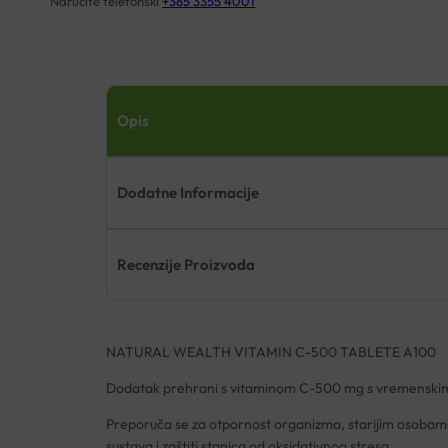
Naručite telefonski
+385 3355 4001
Opis
Dodatne Informacije
Recenzije Proizvoda
NATURAL WEALTH VITAMIN C-500 TABLETE A100
Dodatak prehrani s vitaminom C-500 mg s vremenski
Preporuča se za otpornost organizma, starijim osobama,
sustava i zaštiti stanica od oksidativnog stresa.