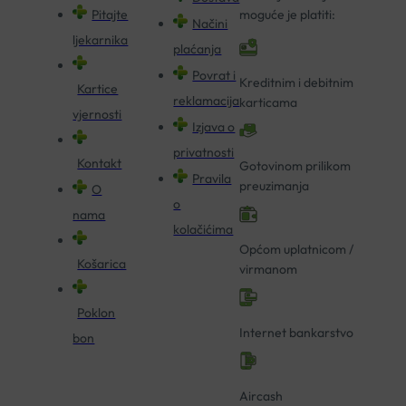
Pitajte
moguće je platiti:
Načini
ljekarnika
plaćanja
Povrat i
Kreditnim i debitnim
Kartice
reklamacija
karticama
vjernosti
Izjava o
privatnosti
Kontakt
Gotovinom prilikom
Pravila
preuzimanja
O
o
nama
kolačićima
Općom uplatnicom /
Košarica
virmanom
Poklon
Internet bankarstvo
bon
Aircash