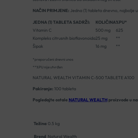
NAČIN PRIMJENE:
Jedna (1) tableta dnevno, najbolje u
JEDNA (1) TABLETA SADRŽI:
KOLIČINA
%PU*
Vitamin C
500 mg
625
Kompleks citrusnih bioflavonoida
25 mg
**
Šipak
16 mg
**
*preporučeni dnevni unos
**%PU nije utvrđen
NATURAL WEALTH VITAMIN C-500 TABLETE A100
Pakiranje:
100 tableta
Pogledajte ostale
NATURAL WEALTH
proizvode u naš
Težina
0.5 kg
Brend
Natural Wealth