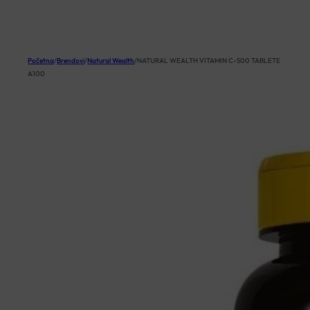
KOŠARICA
Početna
/
Brendovi
/
Natural Wealth
/
NATURAL WEALTH VITAMIN C-500 TABLETE
A100