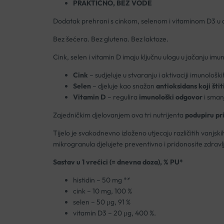
PRAKTIČNO, BEZ VODE
Dodatak prehrani s cinkom, selenom i vitaminom D3 u o
Bez šećera. Bez glutena. Bez laktoze.
Cink, selen i vitamin D imaju ključnu ulogu u jačanju im
Cink
– sudjeluje u stvaranju i aktivaciji imunološ
Selen
– djeluje kao snažan
antioksidans koji štit
Vitamin D
– regulira
imunološki odgovor
i smanj
Zajedničkim djelovanjem ova tri nutrijenta
podupiru pr
Tijelo je svakodnevno izloženo utjecaju različitih vanjs
mikrogranula djelujete preventivno i pridonosite zdrav
Sastav u 1 vrećici (= dnevna doza), % PU*
histidin – 50 mg **
cink – 10 mg, 100 %
selen – 50 μg, 91 %
vitamin D3 – 20 μg, 400 %.