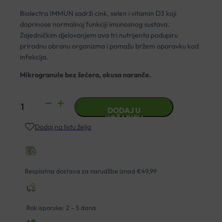
Biolectra IMMUN sadrži cink, selen i vitamin D3 koji
doprinose normalnoj funkciji imunosnog sustava.
Zajedničkim djelovanjem ova tri nutrijenta podupiru
prirodnu obranu organizma i pomažu bržem oporavku kod
infekcija.
Mikrogranule bez šećera, okusa naranče.
BIOLECTRA
DODAJ U
IMMUN
KOŠARICU
Dodaj na listu želja
CINK
SELEN
VITAMIN
D
Besplatna dostava za narudžbe iznad €49,99
DIREKT
VREĆICE
A20
Rok isporuke: 2 – 5 dana
količina