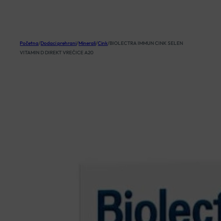
KOŠARICA
Početna
/
Dodaci prehrani
/
Minerali
/
Cink
/
BIOLECTRA IMMUN CINK SELEN
VITAMIN D DIREKT VREĆICE A20