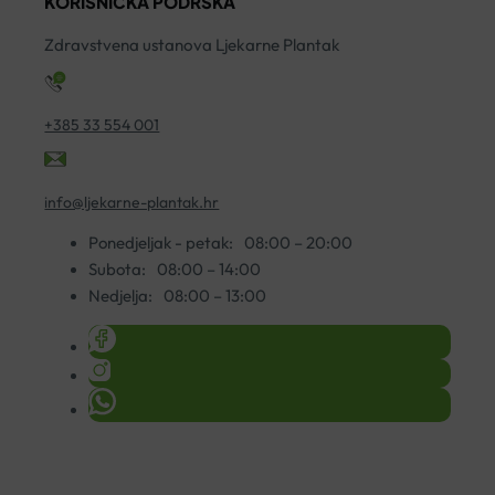
KORISNIČKA PODRŠKA
količina
ko
Zdravstvena ustanova Ljekarne Plantak
+385 33 554 001
info@ljekarne-plantak.hr
Ponedjeljak - petak:
08:00 – 20:00
Subota:
08:00 – 14:00
Nedjelja:
08:00 – 13:00