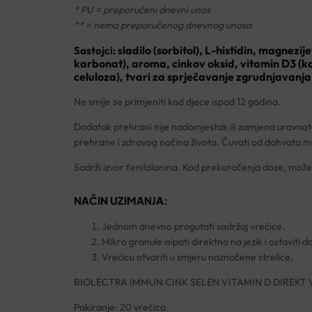
* PU = preporučeni dnevni unos
** = nema preporučenog dnevnog unosa
ladilo (sorbitol), L-histidin, magnezije
Sastojci: s
karbonat), aroma, cinkov oksid, vitamin D3 (kol
celuloza), tvari za sprječavanje zgrudnjavanja 
Ne smije se primjeniti kod djece ispod 12 godina.
Dodatak prehrani nije nadomjestak ili zamjena uravnot
prehrane i zdravog načina života. Čuvati od dohvata m
Sadrži izvor fenilalanina. Kod prekoračenja doze, može 
NAČIN UZIMANJA:
Jednom dnevno progutati sadržaj vrećice.
Mikro granule isipati direktno na jezik i ostaviti 
Vrećicu otvoriti u smjeru naznačene strelice.
BIOLECTRA IMMUN CINK SELEN VITAMIN D DIREKT
Pakiranje: 20 vrećica