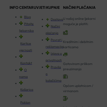
INFO CENTAR
UVJETI KUPNJE
NAČINI PLAĆANJA
Blog
U našoj online ljekarni
Dostava
Pitajte
moguće je platiti:
Načini
ljekarnika
plaćanja
Povrat i
Kreditnim i debitnim
Kartice
reklamacija
karticama
vjernosti
Izjava o
privatnosti
Kontakt
Gotovinom prilikom
Pravila
preuzimanja
O
o
nama
kolačićima
Općom uplatnicom /
Košarica
virmanom
Poklon