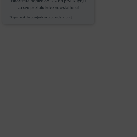
Iskoristite popust od 10% na prvu kupnju
za sve pretplatnike newslettera!
*kupon kod nije primjenjiv za proizvode na akciji