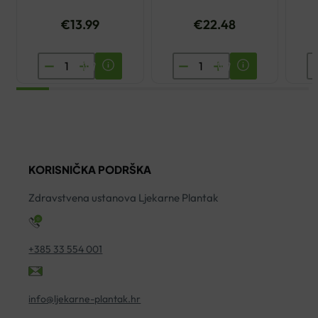
€
13.99
€
22.48
BIOVITALIS
ALMAGEA
D
100%
CURCUMIN
M
MULTIVITAMIN
FORTE+
P
SIRUP
KAPSULE
K
200ML
A30
A
količina
količina
ko
KORISNIČKA PODRŠKA
Zdravstvena ustanova Ljekarne Plantak
+385 33 554 001
info@ljekarne-plantak.hr