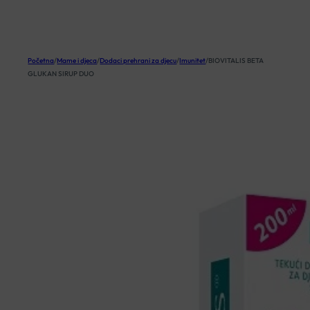
KOŠARICA
Početna
/
Mame i djeca
/
Dodaci prehrani za djecu
/
Imunitet
/
BIOVITALIS BETA
GLUKAN SIRUP DUO