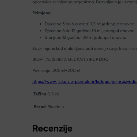
oporavka iscrpljenog organizma. Dozvoljeno je uzimanje
Primjena:
Djeca od 3 do 6 godina: 7,5 ml jedanput dnevno
Djeca od 6 do 12 godina: 10 ml jedanput dnevno
Stariji od 12 godina: 20 ml jedanput dnevno
Za primjenu kod male djece potrebno je savjetovati se
BIOVITALIS BETA GLUKAN SIRUP DUO
Pakiranje: 200ml+200ml
https://www.ljekarne-plantak.hr/kategorija-proizvoda
Težina
0.5 kg
Brend
Biovitalis
Recenzije