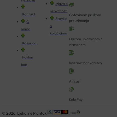
Izjava o
privatnosti
Kontakt
Gotovinom prilikom
Pravila
preuzimanja
O
o
nama
kolačićima
Općom uplatnicom /
Košarica
virmanom
Poklon
Internet bankarstvo
bon
Aircash
KeksPay
© 2026. Ljekarne Plantak