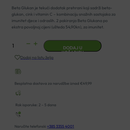
Beta Glukan je tekući dodatak prehrani koji sadrži beta-
glukan, cink i vitamin C – kombinaciju snažnih sastojaka za
imunitet djece i odraslih. 2 pakiranja Beta Glukana po
ekstra povoljnoj cijeni (ušteda 54,90kn), za imunitet.
BIOVITALIS
DODAJ U
BETA
KOŠARICU
Dodaj na listu želja
GLUKAN
SIRUP
DUO
količina
Besplatna dostava za narudžbe iznad €49,99
Rok isporuke: 2 – 5 dana
Naručite telefonski
+385 3355 4001