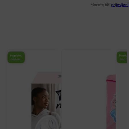
Morate biti
prijavljeni
Besplatna
Besplat
dostava
dosta