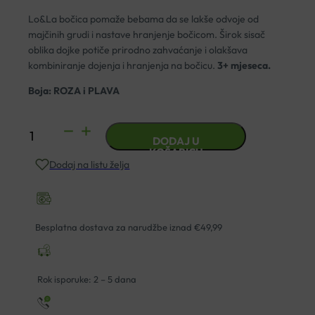
Lo&La bočica pomaže bebama da se lakše odvoje od
majčinih grudi i nastave hranjenje bočicom. Širok sisač
oblika dojke potiče prirodno zahvaćanje i olakšava
kombiniranje dojenja i hranjenja na bočicu.
3+ mjeseca.
Boja: ROZA i PLAVA
DJEČJA
DODAJ U
PVC
KOŠARICU
Dodaj na listu želja
BOČICA
3M+
LOLA
330ML
Besplatna dostava za narudžbe iznad €49,99
količina
Rok isporuke: 2 – 5 dana