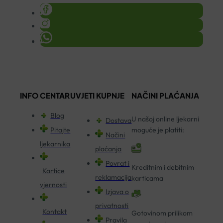
INFO CENTAR
UVJETI KUPNJE
NAČINI PLAĆANJA
Blog
U našoj online ljekarni
Dostava
Pitajte
moguće je platiti:
Načini
ljekarnika
plaćanja
Povrat i
Kreditnim i debitnim
Kartice
reklamacija
karticama
vjernosti
Izjava o
privatnosti
Kontakt
Gotovinom prilikom
Pravila