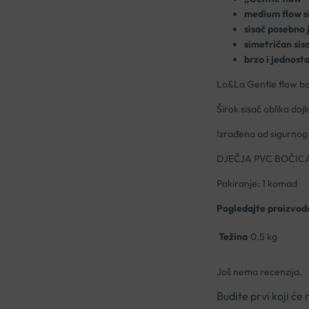
medium flow si
sisač posebno 
simetričan sis
brzo i jednosta
Lo&La Gentle flow boč
Širok sisač oblika do
Izrađena od sigurnog 
DJEČJA PVC BOČIC
Pakiranje: 1 komad
Pogledajte proizvod
Težina
0.5 kg
Još nema recenzija.
Budite prvi koji 