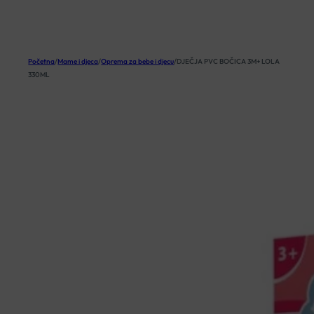
KOŠARICA
Početna
/
Mame i djeca
/
Oprema za bebe i djecu
/
DJEČJA PVC BOČICA 3M+ LOLA
330ML