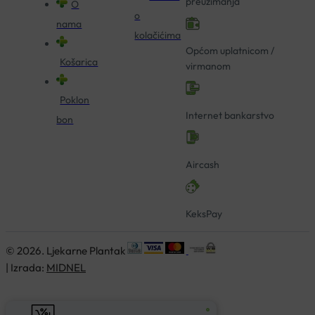
preuzimanja
O
o
nama
kolačićima
Općom uplatnicom /
Košarica
virmanom
Poklon
Internet bankarstvo
bon
Aircash
KeksPay
© 2026. Ljekarne Plantak
| Izrada:
MIDNEL