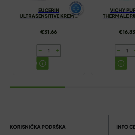
EUCERIN
VICHY PU
ULTRASENSITIVE KREMA
THERMALE PJ
ZA SUHU KOŽU 50ML
ČIŠĆENJE 
€
31.66
€
16.8
EUCERIN
VICHY
ULTRASENSITIVE
PURETE
KREMA
THERMA
ZA
PJENA
SUHU
ZA
KOŽU
ČIŠĆENJ
50ML
150ML
količina
količina
KORISNIČKA PODRŠKA
INFO C