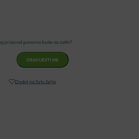
Dodaj na listu želja
znad €49,99