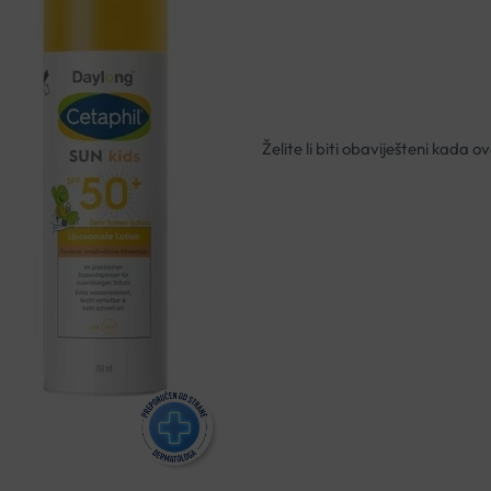
Nema na zalihi
Besplatna dostava za narudžbe i
Rok isporuke: 2 – 5 dana