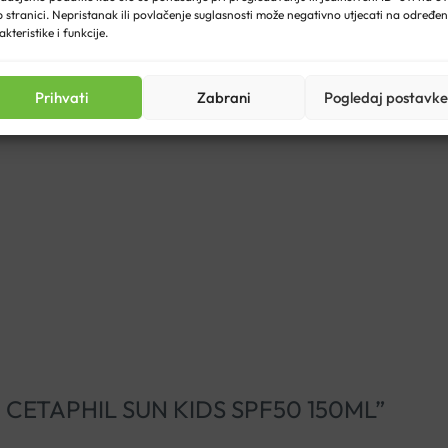
 stranici. Nepristanak ili povlačenje suglasnosti može negativno utjecati na određe
akteristike i funkcije.
Prihvati
Zabrani
Pogledaj postavke
egavati kontakt s očima. Nakon dugotrajnog boravka u vodi ponov
ONG CETAPHIL SUN KIDS SPF50 150ML”