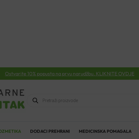
Ostvarite 10% popusta na prvu narudžbu. KLIKNITE OVDJE
Products
search
OZMETIKA
DODACI PREHRANI
MEDICINSKA POMAGALA