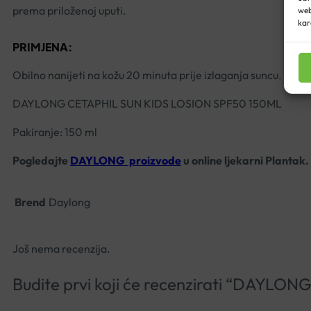
prema priloženoj uputi.
web
kar
PRIMJENA:
Obilno nanijeti na kožu 20 minuta prije izlaganja suncu. Izbj
DAYLONG CETAPHIL SUN KIDS LOSION SPF50 150ML
Pakiranje: 150 ml
Pogledajte
DAYLONG proizvode
u online ljekarni Plantak.
Brend
Daylong
Još nema recenzija.
Budite prvi koji će recenzirati “DAYL