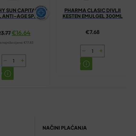
HY SUN CAPITAL
PHARMA CLASIC DIVLJI
L ANTI-AGE SPF50
KESTEN EMULGEL 300ML
KREMA 50ML
€
7.68
€
16.64
23.77
 najniža cijena:
€
17.83
PHARMA
CLASIC
VICHY
DIVLJI
SUN
KESTEN
CAPITAL
EMULGEL
SOLEIL
300ML
ANTI-
količina
AGE
SPF50
KREMA
NAČINI PLAĆANJA
50ML