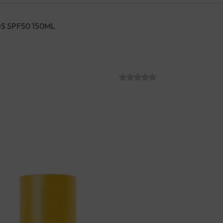
S SPF50 150ML
DAYLONG CETA
SKU:
C012985
€
30.23
Liposomalni losion za zaštitu 
prikladan i kod neurodermati
traga. Fotostabilni UV filtri 
vitamin E dodatno štite i njeg
Svakodnevna zaštita djece od 