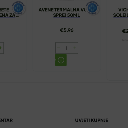
RETE
AVENE TERMALNA VODA
VIC
ENA ZA
SPREJ 50ML
SOLEI
150ML
3
€
5.96
€
Naša
AVENE
TERMALNA
LE
VODA
SPREJ
50ML
E
količina
ENTAR
UVJETI KUPNJE