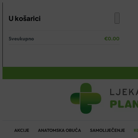
U košarici
Sveukupno
€
0.00
Nema proizvoda u košarici.
KOŠARICA
AKCIJE
ANATOMSKA OBUĆA
SAMOLIJEČENJE
K