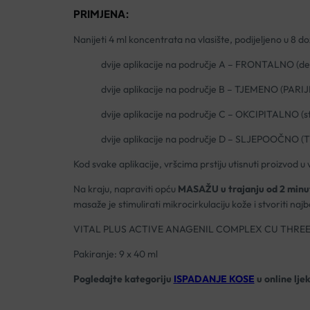
PRIMJENA:
Nanijeti 4 ml koncentrata na vlasište, podijeljeno u 8 do
dvije aplikacije na područje A
– FRONTALNO (desn
dvije
aplikacije
na podru
čje B
– TJEMENO (PARI
dvije
aplikacije
na podru
čje C
– OKCIPITALNO (s
dvije aplikacije na područje D
– SLJEPOO
ČNO (
Kod svake aplikacije, vršcima prstiju utisnuti proizvod u
Na kraju, napraviti opću
MASAŽU u trajanju od 2 minu
masaže je stimulirati mikrocirkulaciju kože i stvoriti na
VITAL PLUS ACTIVE ANAGENIL COMPLEX CU THREE
Pakiranje: 9 x 40 ml
Pogledajte kategoriju
ISPADANJE KOSE
u online lje