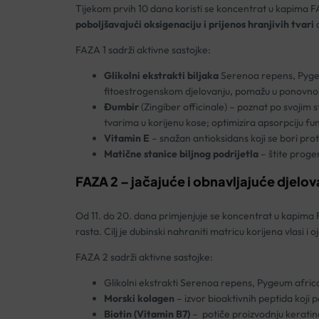
Tijekom prvih 10 dana koristi se koncentrat u kapima F
poboljšavajući oksigenaciju i prijenos hranjivih tvari
d
FAZA 1 sadrži aktivne sastojke:
Glikolni ekstrakti biljaka
Serenoa repens, Pygeum 
fitoestrogenskom djelovanju, pomažu u ponovnom
Đumbir
(Zingiber officinale) – poznat po svojim s
tvarima u korijenu kose; optimizira apsorpciju fu
Vitamin E
– snažan antioksidans koji se bori prot
Matične stanice biljnog podrijetla
– štite progen
FAZA 2 – jačajuće i
obnavljaju
će djelov
Od 11. do 20. dana primjenjuje se koncentrat u kapima FA
rasta. Cilj je dubinski nahraniti matricu korijena vlasi 
FAZA 2 sadrži aktivne sastojke:
Glikolni ekstrakti Serenoa repens, Pygeum afric
Morski kolagen
– izvor bioaktivnih peptida koji po
Biotin (Vitamin B7)
– potiče proizvodnju keratina 