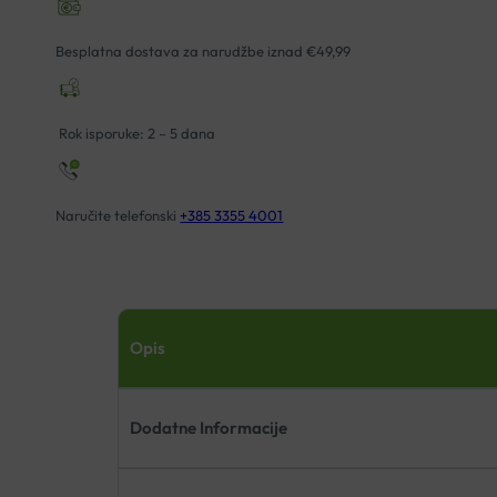
PHASE
ZA
Besplatna dostava za narudžbe iznad €49,99
RAST
KOSE
9X40ML
Rok isporuke: 2 – 5 dana
VITAL
PLUS
količina
Naručite telefonski
+385 3355 4001
Opis
Dodatne Informacije