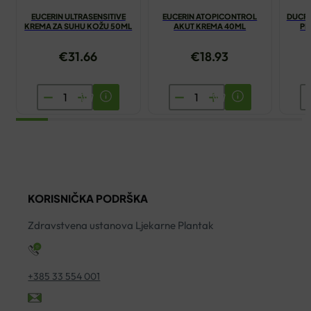
EUCERIN ULTRASENSITIVE
EUCERIN ATOPICONTROL
DUCRA
KREMA ZA SUHU KOŽU 50ML
AKUT KREMA 40ML
PR
€
31.66
€
18.93
EUCERIN
EUCERIN
D
ULTRASENSITIVE
ATOPICONTROL
K
KREMA
AKUT
D
ZA
KREMA
Š
SUHU
40ML
P
KOŽU
količina
P
KORISNIČKA PODRŠKA
50ML
1
količina
ko
Zdravstvena ustanova Ljekarne Plantak
+385 33 554 001