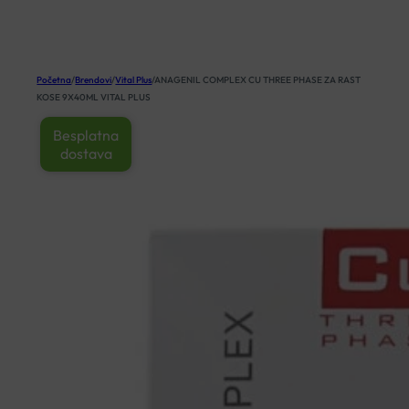
KOŠARICA
Početna
/
Brendovi
/
Vital Plus
/
ANAGENIL COMPLEX CU THREE PHASE ZA RAST
KOSE 9X40ML VITAL PLUS
Besplatna
dostava