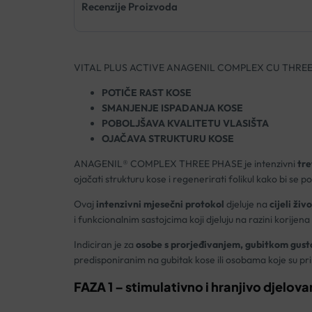
Recenzije Proizvoda
VITAL PLUS ACTIVE ANAGENIL COMPLEX CU THREE
POTIČE RAST KOSE
SMANJENJE ISPADANJA KOSE
POBOLJŠAVA KVALITETU VLASIŠTA
OJAČAVA STRUKTURU KOSE
ANAGENIL® COMPLEX THREE PHASE je
intenzivni
tre
ojačati strukturu kose i regenerirati folikul kako bi se 
Ovaj
intenzivni mjese
čni protokol
djeluje na
cijeli živ
i funkcionalnim
sastojcima koji djeluju na razini korijena
Indiciran je za
osobe s prorje
đivanjem, gubitkom gust
predisponiranim na gubitak kose ili osobama koje su primi
FAZA 1 – stimulativno i
hranjivo djelova