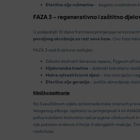
Eterično ulje ružmarina
– bogato ursolinskom kis
FAZA 3 – regenerativno i
za
štitno djelo
U posljednjih 10 dana tretmana primjenjuje se koncentr
povoljnog okruženja za rast nove kose
. Ova faza takođ
FAZA 3 sadrži aktivne sastojke:
Glikolni ekstrakti Serenoa repens, Pygeum afric
Hijaluronska kiselina
– dubinski hidratizira vlasi
Malva sylvestris (crni sljez)
– ima umirujuća i reg
Eterično ulje geranija
– potiče obnavljanje stanic
Kliničko ispitivanje
Na Sveučilišnom odjelu za biomedicinske znanosti proved
telogenog efluvija. Ispitanici su primjenjivali 4 ml AN
psihoreološkim testovima radi procjene učinkovitosti 
nije pokazao znakove iritacije ili alergijskih reakcija. T
rasta kose.