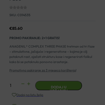
SKU:
C014535
€
85.60
PROMO PAKIRANJE: 2+1 GRATIS!
ANAGENIL
® COMPLEX THREE PHASE t
retman od tri faze
– stimulativne, jačajuće i regenerativne – kojima je c
ilj
potaknuti rast, ojačati strukturu kose i regenerirati folikul
kako bi se potaknulo ponovno izrastanje.
Promotivno pakiranje za 3 mjeseca korištenja
!
ANAGENIL
DODAJ U
COMPLEX
KOŠARICU
Dodaj na listu želja
CU
THREE