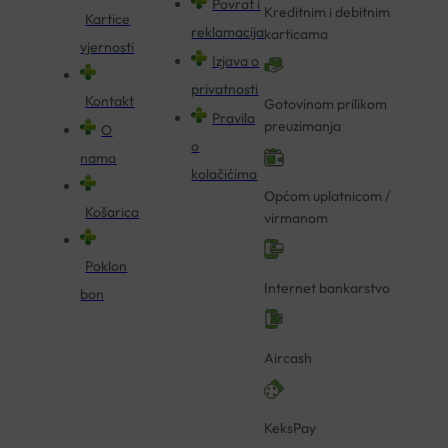
Povrat i
Kreditnim i debitnim
Kartice
reklamacija
karticama
vjernosti
Izjava o
privatnosti
Kontakt
Gotovinom prilikom
Pravila
preuzimanja
O
o
nama
kolačićima
Općom uplatnicom /
Košarica
virmanom
Poklon
Internet bankarstvo
bon
Aircash
KeksPay