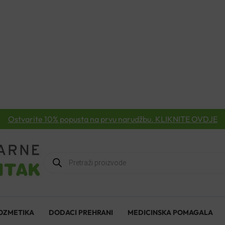
Ostvarite 10% popusta na prvu narudžbu. KLIKNITE OVDJE
Products
search
OZMETIKA
DODACI PREHRANI
MEDICINSKA POMAGALA