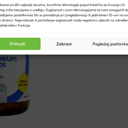
bismo pružili najbolje iskustvo, koristimo tehnologije poput kolačića za čuvanje i/ili
stup informacijama o uređaju. Suglasnost s ovim tehnologijama će nam omogućiti d
ađujemo podatke kao što su ponašanje pri pregledavanju ili jedinstveni ID-ovi na ov
 stranici. Nepristanak ili povlačenje suglasnosti može negativno utjecati na određe
akteristike i funkcije.
Prihvati
Zabrani
Pogledaj postavke