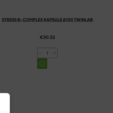
STRESS B-COMPLEX KAPSULE A100 TWINLAB
€
30.52
STRESS
B-
COMPLEX
KAPSULE
A100
TWINLAB
količina