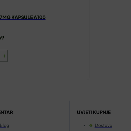
57MG KAPSULE A100
49
AB
ZIJ
LE
a
ENTAR
UVJETI KUPNJE
Blog
Dostava