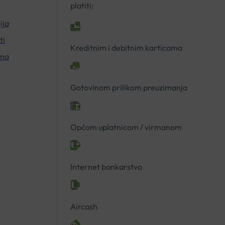
platiti:
ija
ti
Kreditnim i debitnim karticama
ima
Gotovinom prilikom preuzimanja
Općom uplatnicom / virmanom
Internet bankarstvo
Aircash