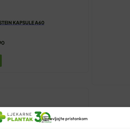
STEIN KAPSULE A60
90
Upravljajte pristankom