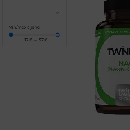
Min/max cijena
17
€
—
37
€