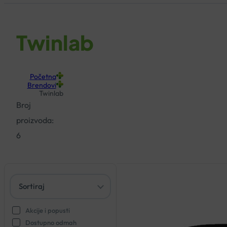
Twinlab
Početna
Brendovi
Twinlab
Broj
proizvoda:
6
Akcije i popusti
Dostupno odmah