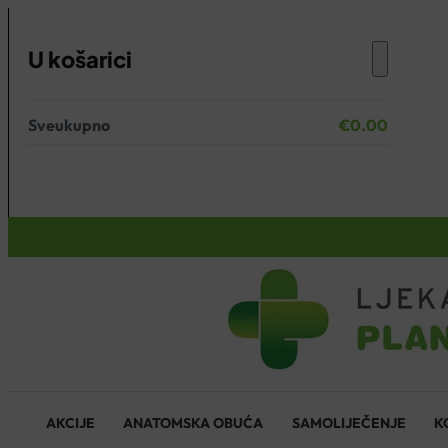
U košarici
Sveukupno
€
0.00
Nema proizvoda u košarici.
KOŠARICA
AKCIJE
ANATOMSKA OBUĆA
SAMOLIJEČENJE
K