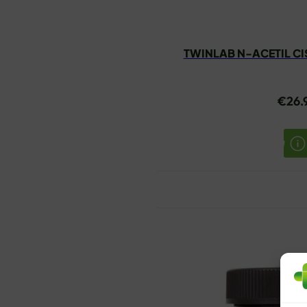
TWINLAB N-ACETIL CI
€
26.