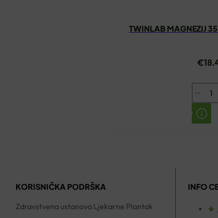
TWINLAB MAGNEZIJ 3
€
18.
TWINL
MAGNE
357MG
KAPSU
A100
količin
KORISNIČKA PODRŠKA
INFO C
Zdravstvena ustanova Ljekarne Plantak