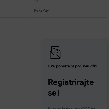
KeksPay
10% popusta na prvu narudžbu
Registrirajte
se!
Iskoristite popust od 10% na