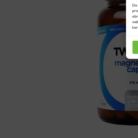
Da 
pri
obr
web
kar