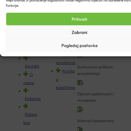
Nepristanak ili povlačenje suglasnosti može negativno utjecati na određene karak
funkcije.
Blog
U našoj online ljekarni
Dostava
Pitajte
moguće je platiti:
Prihvati
Načini
ljekarnika
plaćanja
Zabrani
Povrat i
Kreditnim i debitnim
Kartice
Pogledaj postavke
reklamacija
karticama
vjernosti
Izjava o
privatnosti
Kontakt
Gotovinom prilikom
Pravila
preuzimanja
O
o
nama
kolačićima
Općom uplatnicom /
Košarica
virmanom
Poklon
Internet bankarstvo
bon