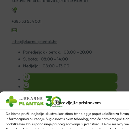
Zdravstvena ustanova Ljekarne Plantak
+385 33 554 001
info@ljekarne-plantak.hr
Ponedjeljak - petak:
08:00 – 20:00
Subota:
08:00 – 14:00
Nedjelja:
08:00 – 13:00
Upravljajte pristankom
Da bismo pružili najbolje iskustvo, koristimo tehnologije poput kolačića za čuvanje
informacijama o uređaju. Suglasnost s ovim tehnologijama će nam omogućiti 
podatke kao što su ponašanje pri pregledavanju ili jedinstveni ID-ovi na ovoj web
INFO CENTAR
UVJETI KUPNJE
NAČINI PLAĆANJA