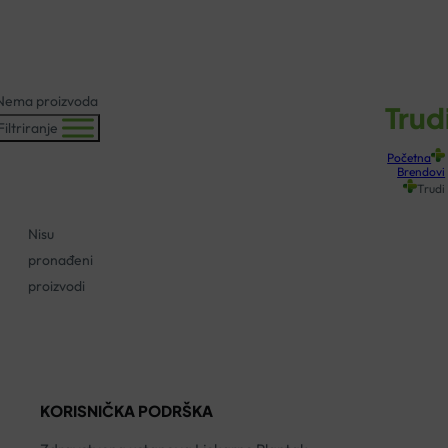
KOŠARICA
Nema proizvoda
Trud
Filtriranje
Početna
Brendovi
Trudi
Nisu
pronađeni
proizvodi
KORISNIČKA PODRŠKA