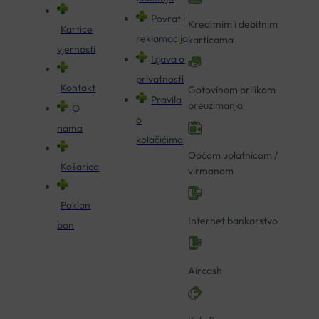
Povrat i
Kreditnim i debitnim
Kartice
reklamacija
karticama
vjernosti
Izjava o
privatnosti
Kontakt
Gotovinom prilikom
Pravila
preuzimanja
O
o
nama
kolačićima
Općom uplatnicom /
Košarica
virmanom
Poklon
Internet bankarstvo
bon
Aircash