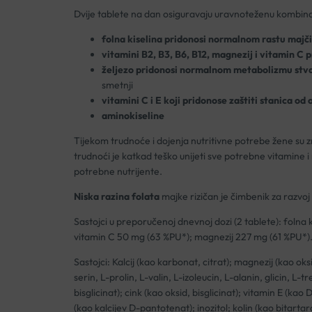
Dvije tablete na dan osiguravaju uravnoteženu kombinac
folna kiselina pridonosi normalnom rastu majč
vitamini B2, B3, B6, B12, magnezij i vitamin C 
željezo pridonosi normalnom metabolizmu stvar
smetnji
vitamini C i E koji pridonose zaštiti stanica od
aminokiseline
Tijekom trudnoće i dojenja nutritivne potrebe žene su z
trudnoći je katkad teško unijeti sve potrebne vitamine 
potrebne nutrijente.
Niska razina folata
majke rizičan je čimbenik za razvoj
Sastojci u preporučenoj dnevnoj dozi (2 tablete): folna
vitamin C 50 mg (63 %PU*); magnezij 227 mg (61 %PU*)
Sastojci: Kalcij (kao karbonat, citrat); magnezij (kao oksi
serin, L-prolin, L-valin, L-izoleucin, L-alanin, glicin, L-t
bisglicinat); cink (kao oksid, bisglicinat); vitamin E (kao
(kao kalcijev D-pantotenat); inozitol; kolin (kao bitartar