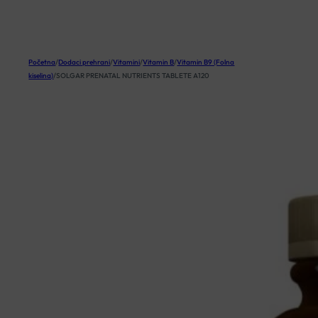
KOŠARICA
Početna
/
Dodaci prehrani
/
Vitamini
/
Vitamin B
/
Vitamin B9 (Folna
kiselina)
/
SOLGAR PRENATAL NUTRIENTS TABLETE A120