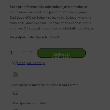
Specijalna formulacija koja zadovoljava potrebe za
vitaminima i mineralima tijekom trudnoće i dojenja.
Sadržava 400 µg folne kiselin, kalcij, željezo, vitamine
skupine B, aminokiseline i snažne antioksidanse poput
vitamina C i E za zaštitu stanica od oksidativnog stresa.
Za potporu zdravlju u trudnoći!
SOLGAR
DODAJ U
PRENATAL
KOŠARICU
Dodaj na listu želja
NUTRIENTS
TABLETE
A120
količina
Besplatna dostava za narudžbe iznad €49,99
Rok isporuke: 2 – 5 dana