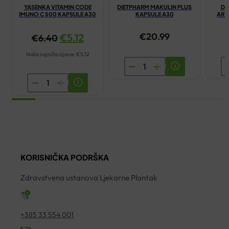
YASENKA VITAMIN CODE
DIETPHARM MAKULIN PLUS
DI
IMUNO C 500 KAPSULE A30
KAPSULE A30
ART
€
20.99
€
5.12
€
6.40
Naša najniža cijena:
€
5.12
DIETPHARM
D
MAKULIN
S
YASENKA
PLUS
A
VITAMIN
KAPSULE
K
CODE
A30
A
IMUNO
količina
ko
C
500
KORISNIČKA PODRŠKA
KAPSULE
A30
Zdravstvena ustanova Ljekarne Plantak
količina
+385 33 554 001