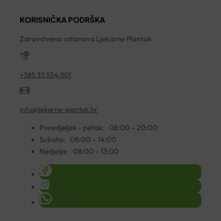
500
HAMAPHARM
ko
KORISNIČKA PODRŠKA
KAPSULE
količina
A30
Zdravstvena ustanova Ljekarne Plantak
količina
+385 33 554 001
info@ljekarne-plantak.hr
Ponedjeljak - petak:
08:00 – 20:00
Subota:
08:00 – 14:00
Nedjelja:
08:00 – 13:00