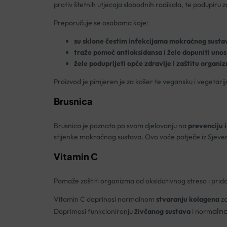
protiv štetnih utjecaja slobodnih radikala, te podupiru
Preporučuje se osobama koje:
su sklone čestim infekcijama mokraćnog susta
traže pomoć antioksidansa i žele dopuniti unos
žele poduprijeti opće zdravlje i zaštitu organ
Proizvod je pimjeren je za košer te vegansku i vegetari
Brusnica
Brusnica je poznata po svom djelovanju na
prevenciju i
stijenke mokraćnog sustava. Ovo voće potječe iz Sjevern
Vitamin C
Pomaže zaštiti organizma od oksidativnog stresa i prid
Vitamin C doprinosi normalnom
stvaranju kolagena
za
aln
Doprimosi funkcioniranju
živčanog sustava
i norm