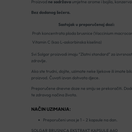
Proizvod
ne sadržava
umjetne arome i bojila, konzervans
Bez dodanog šećera.
Sastojak u preporučenoj dozi:
Prah koncentrata ploda brusnice (Vaccinium macroca
Vitamin C (kao L-askorbinska kiselina)
Svi Solgar proizvodi imaju “Zlatni standard” za izvrsnos
zdravlje.
Ako ste trudni, dojite, uzimate neke lijekove ili imate b
proizvod. Čuvati izvan dohvata djece.
Preporučene dnevne doze ne smiju se prekoračiti. Doda
te zdravog načina života.
NAČIN UZIMANJA:
Preporučeni unos je 1 – 2 kapsule na dan.
SOLGAR BRUSNICA EKSTRAKT KAPSULE A60