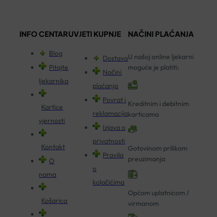
INFO CENTAR
UVJETI KUPNJE
NAČINI PLAĆANJA
Blog
U našoj online ljekarni
Dostava
Pitajte
moguće je platiti:
Načini
ljekarnika
plaćanja
Povrat i
Kreditnim i debitnim
Kartice
reklamacija
karticama
vjernosti
Izjava o
privatnosti
Kontakt
Gotovinom prilikom
Pravila
preuzimanja
O
o
nama
kolačićima
Općom uplatnicom /
Košarica
virmanom