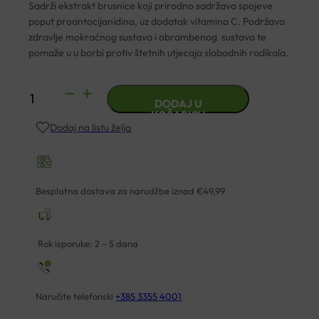
Sadrži ekstrakt brusnice koji prirodno sadržava spojeve
poput proantocijanidina, uz dodatak vitamina C. Podržava
zdravlje mokraćnog sustava i obrambenog sustava te
pomaže u u borbi protiv štetnih utjecaja slobodnih radikala.
SOLGAR
DODAJ U
BRUSNICA
KOŠARICU
Dodaj na listu želja
EKSTRAKT
KAPSULE
A60
količina
Besplatna dostava za narudžbe iznad €49,99
Rok isporuke: 2 – 5 dana
Naručite telefonski
+385 3355 4001