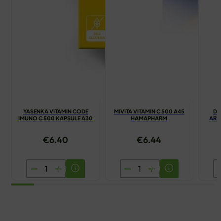
YASENKA VITAMIN CODE
MIVITA VITAMIN C 500 A45
DI
IMUNO C 500 KAPSULE A30
HAMAPHARM
ART
€
6.40
€
6.44
YASENKA
MIVITA
D
VITAMIN
VITAMIN
S
CODE
C
A
IMUNO
500
K
C
A45
A